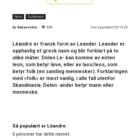
Navn
Guttenavn
Av
Babyverden
828
Sist oppdatert 03.10.24
Léandre er fransk form av Leander. Leander er
opphavlig et gresk navn og blir forklart på to
ulike måter. Delen Le- kan komme av enten
leon, som betyr løve, eller av laos/leos, som
betyr folk (en samling mennesker). Forklaringen
med «folk» er mest vanlig, i alle fall utenfor
Skandinavia. Delen -ander betyr mann eller
menneske.
Så populært er Léandre:
0 personer har dette navnet.