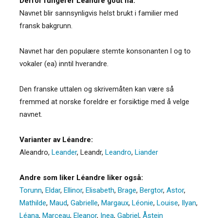
Derfor fungerer Léandre godt nå:
Navnet blir sannsynligvis helst brukt i familier med
fransk bakgrunn.
Navnet har den populære stemte konsonanten l og to
vokaler (ea) inntil hverandre.
Den franske uttalen og skrivemåten kan være så
fremmed at norske foreldre er forsiktige med å velge
navnet.
Varianter av Léandre:
Aleandro
,
Leander
,
Leandr
,
Leandro
,
Liander
Andre som liker Léandre liker også:
Torunn
,
Eldar
,
Ellinor
,
Elisabeth
,
Brage
,
Bergtor
,
Astor
,
Mathilde
,
Maud
,
Gabrielle
,
Margaux
,
Léonie
,
Louise
,
Ilyan
,
Léana
,
Marceau
,
Eleanor
,
Inea
,
Gabriel
,
Åstein