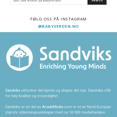
Search
Søk i alle artikler på Babyverden
FØLG OSS PÅ INSTAGRAM
@BABYVERDEN.NO
Sandviks
utfordrer det kjente og skaper det nye. Sandviks står
for høy kvalitet og troverdighet.
Sandviks er en del av
AcadeMedia
som er et av Nord-Europas
største utdanningsselskaper med ca 18 000 medarbeidere.