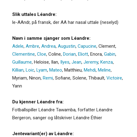
Slik uttales Léandre:
le-AAndr, på fransk, der AA har nasal uttale (neselyd)
Navn i samme sjanger som Léandre:
Adele
,
Ambre
,
Andrea
,
Augustin
,
Capucine
,
Clement
,
Clementine
,
Cloe
,
Coline
,
Dorian
,
Eliott
,
Enora
,
Gabin
,
Guillaume
,
Heloise
,
Ilan
,
Ilyes
,
Jean
,
Jeremy
,
Kenza
,
Killian
,
Loic
,
Lyam
,
Mateo
,
Matthieu
,
Mehdi
,
Meline
,
Myriam
,
Ninon
,
Remi
,
Sofiane
,
Solene
,
Thibault
,
Victoire
,
Yann
Du kjenner Léandre fra:
Fotballspiller Léandre Tawamba, forfatter Léandre
Bergeron, sanger og låtskriver Léandre Éthier
Jentevariant(er) av Léandre: