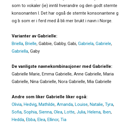
som to vokaler (ie) inntil hverandre og den godt stemte
konsonanten l. Det har også de stemte konsonantene g
og b som er i ferd med å bli mer brukt i navn i Norge.
Varianter av Gabrielle:
Briella
,
Brielle
,
Gabbie
,
Gabby
,
Gabi
,
Gabriela
,
Gabriele
,
Gabriella
,
Gaby
De vanligste navnekombinasjoner med Gabrielle:
Gabrielle Marie, Emma Gabrielle, Anne Gabrielle, Maria
Gabrielle, Nina Gabrielle, Nora Gabrielle, Mia Gabrielle
Andre som liker Gabrielle liker også:
Olivia
,
Hedvig
,
Mathilde
,
Amanda
,
Louise
,
Natalie
,
Tyra
,
Sofia
,
Sophia
,
Sienna
,
Olea
,
Lotte
,
Julia
,
Helena
,
Iben
,
Hedda
,
Ebba
,
Elea
,
Ellinor
,
Tia