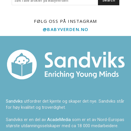
Search
Søk i alle artikler på Babyverden
FØLG OSS PÅ INSTAGRAM
@BABYVERDEN.NO
Sandviks
utfordrer det kjente og skaper det nye. Sandviks står
for høy kvalitet og troverdighet.
Sandviks er en del av
AcadeMedia
som er et av Nord-Europas
største utdanningsselskaper med ca 18 000 medarbeidere.