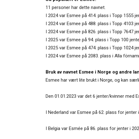
11 personer har dette navnet.
I 2024 var Esmee på 414. plass i Topp 1555 je
I 2024 var Esmee på 488. plass i Topp 4103 j
I 2024 var Esmee på 826. plass i Topp 7647 j
I 2025 var Esmee på 94. plass i Topp 100 jent
I 2025 var Esmee på 474. plass i Topp 1024 je
I 2024 var Esmee på 2083. plass i Alla förnamn
Bruk av navnet Esmee i Norge og andre la
Esmee har vært lite brukt i Norge, og kan sær
Den 01.01.2023 var det 6 jenter/kvinner med 
I Nederland var Esmee på 62. plass for jenter 
I Belgia var Esmée på 86. plass for jenter i 202