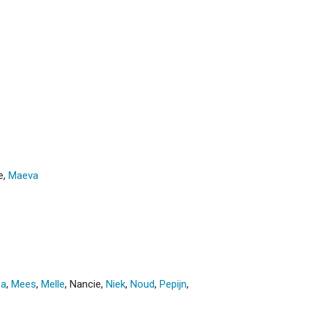
e
,
Maeva
sa
,
Mees
,
Melle
,
Nancie
,
Niek
,
Noud
,
Pepijn
,