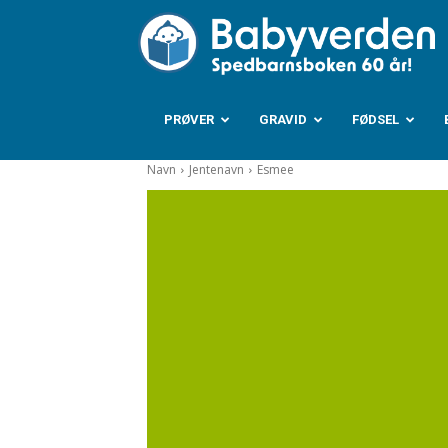
B
PRØVER
GRAVID
FØDSEL
Navn
Jentenavn
Esmee