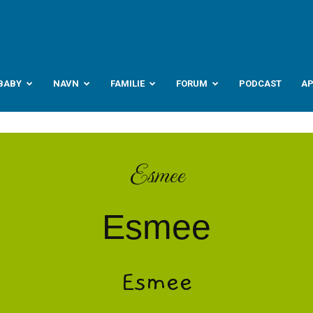
abyverden.no
BABY
NAVN
FAMILIE
FORUM
PODCAST
A
Esmee
Esmee
Esmee