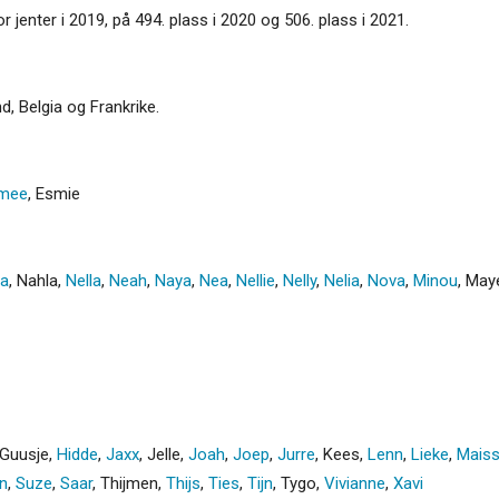
 jenter i 2019, på 494. plass i 2020 og 506. plass i 2021.
, Belgia og Frankrike.
mee
,
Esmie
la
,
Nahla
,
Nella
,
Neah
,
Naya
,
Nea
,
Nellie
,
Nelly
,
Nelia
,
Nova
,
Minou
,
May
Guusje
,
Hidde
,
Jaxx
,
Jelle
,
Joah
,
Joep
,
Jurre
,
Kees
,
Lenn
,
Lieke
,
Mais
jn
,
Suze
,
Saar
,
Thijmen
,
Thijs
,
Ties
,
Tijn
,
Tygo
,
Vivianne
,
Xavi