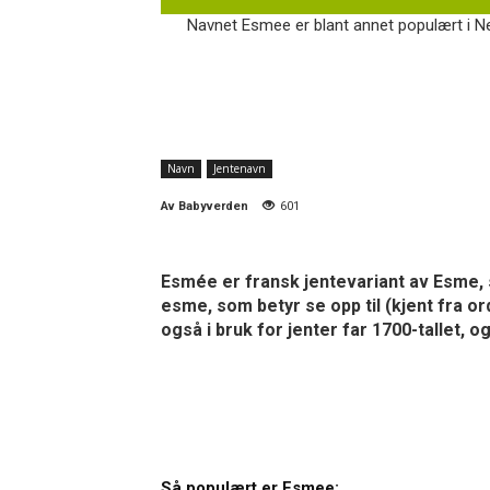
Navnet Esmee er blant annet populært i Ne
Navn
Jentenavn
Av
Babyverden
601
Esmée er fransk jentevariant av Esme, 
esme, som betyr se opp til (kjent fra o
også i bruk for jenter far 1700-tallet, 
Så populært er Esmee: