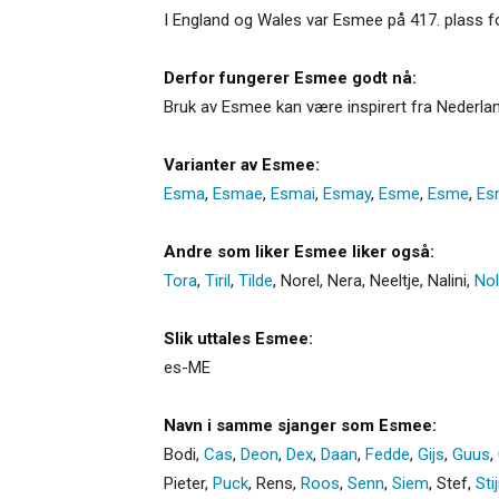
I England og Wales var Esmee på 417. plass for
Derfor fungerer Esmee godt nå:
Bruk av Esmee kan være inspirert fra Nederland
Varianter av Esmee:
Esma
,
Esmae
,
Esmai
,
Esmay
,
Esme
,
Esme
,
Es
Andre som liker Esmee liker også:
Tora
,
Tiril
,
Tilde
,
Norel
,
Nera
,
Neeltje
,
Nalini
,
No
Slik uttales Esmee:
es-ME
Navn i samme sjanger som Esmee:
Bodi
,
Cas
,
Deon
,
Dex
,
Daan
,
Fedde
,
Gijs
,
Guus
,
Pieter
,
Puck
,
Rens
,
Roos
,
Senn
,
Siem
,
Stef
,
Sti