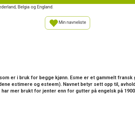
derland, Belgia og England.
Min navneliste
som er i bruk for begge kjønn. Esme er et gammelt fransk 
rdene estimere og esteem). Navnet betyr sett opp til, avho
og har mer brukt for jenter enn for gutter på engelsk på 1900