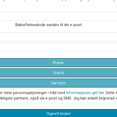
Bekreftelseskode sendes til din e-post.
Prøver
Gravid
Har barn
dler mine personopplysninger i tråd med
informasjonen gitt her
. Dette 
iktigste partnere, også via e-post og SMS. Jeg kan enkelt begrense el
Opprett bruker