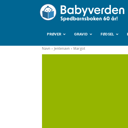
B
PRØVER
GRAVID
FØDSEL
Navn
Jentenavn
Margot