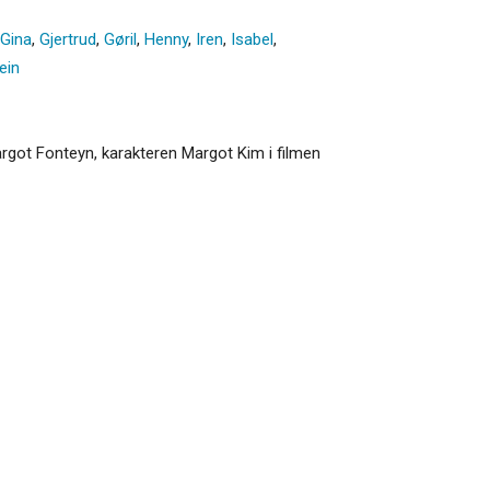
Gina
,
Gjertrud
,
Gøril
,
Henny
,
Iren
,
Isabel
,
ein
rgot Fonteyn, karakteren Margot Kim i filmen