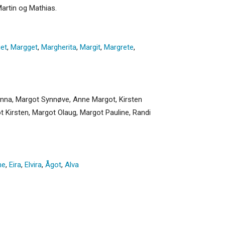
Martin og Mathias.
et
,
Margget
,
Margherita
,
Margit
,
Margrete
,
anna, Margot Synnøve, Anne Margot, Kirsten
t Kirsten, Margot Olaug, Margot Pauline, Randi
ne
,
Eira
,
Elvira
,
Ågot
,
Alva