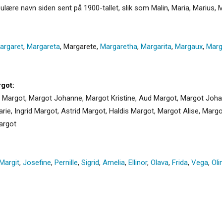
lære navn siden sent på 1900-tallet, slik som Malin, Maria, Marius, 
argaret
,
Margareta
,
Margarete
,
Margaretha
,
Margarita
,
Margaux
,
Marg
got:
d Margot, Margot Johanne, Margot Kristine, Aud Margot, Margot Joh
rie, Ingrid Margot, Astrid Margot, Haldis Margot, Margot Alise, Margo
argot
Margit
,
Josefine
,
Pernille
,
Sigrid
,
Amelia
,
Ellinor
,
Olava
,
Frida
,
Vega
,
Oli