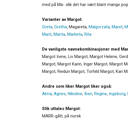
med på Ma- slik det har vært blant mange popu
Varianter av Margot:
Greta
,
Gretha
,
Magareta
,
Malgorzata
,
Maret
,
M
Marit
,
Marita
,
Marketa
,
Rita
De vanligste navnekombinasjoner med Mar
Margot Irene, Liv Margot, Margot Helene, Ger
Margot, Margot Karin, Inger Margot, Margot Ma
Margot, Reidun Margot, Torhild Margot, Kari M
Andre som liker Margot liker også:
Alma
,
Agnes
,
Nikoline
,
Iben
,
Regine
,
Ingeborg
,
Slik uttales Margot:
MARR-gått, på norsk