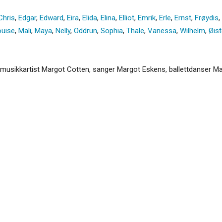
Chris
,
Edgar
,
Edward
,
Eira
,
Elida
,
Elina
,
Elliot
,
Emrik
,
Erle
,
Ernst
,
Frøydis
,
ouise
,
Mali
,
Maya
,
Nelly
,
Oddrun
,
Sophia
,
Thale
,
Vanessa
,
Wilhelm
,
Øist
 musikkartist Margot Cotten, sanger Margot Eskens, ballettdanser Ma