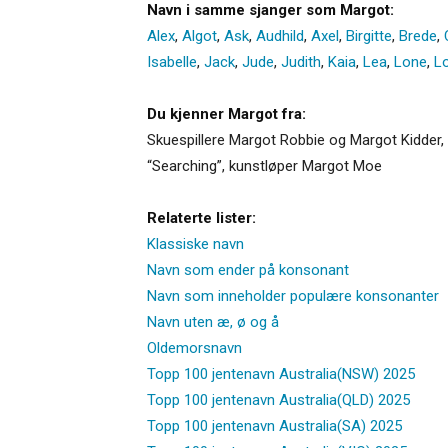
Navn i samme sjanger som Margot:
Alex
,
Algot
,
Ask
,
Audhild
,
Axel
,
Birgitte
,
Brede
,
Isabelle
,
Jack
,
Jude
,
Judith
,
Kaia
,
Lea
,
Lone
,
L
Du kjenner Margot fra:
Skuespillere Margot Robbie og Margot Kidder,
“Searching”, kunstløper Margot Moe
Relaterte lister:
Klassiske navn
Navn som ender på konsonant
Navn som inneholder populære konsonanter
Navn uten æ, ø og å
Oldemorsnavn
Topp 100 jentenavn Australia(NSW) 2025
Topp 100 jentenavn Australia(QLD) 2025
Topp 100 jentenavn Australia(SA) 2025