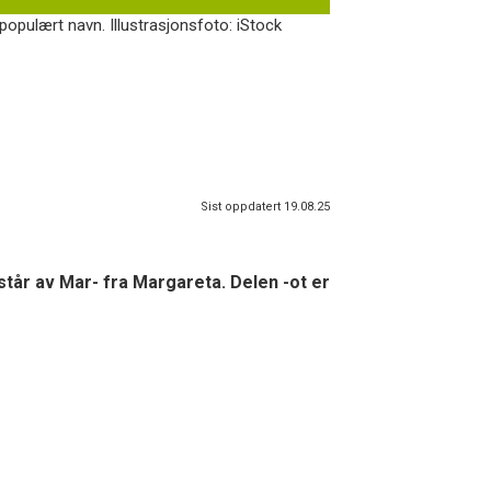
opulært navn. Illustrasjonsfoto: iStock
Sist oppdatert 19.08.25
tår av Mar- fra Margareta. Delen -ot er