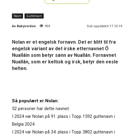
Navn
Guttenavn
Av
Babyverden
959
Sist oppdatert 17.10.19
Nolan er et engelsk fornavn. Det er blitt til fra
engelsk variant av det irske etternavnet Ó
Nualláin som betyr sønn av Nuallán. Fornavnet
Nuallán, som er keltisk og irsk, betyr den vesle
helten.
Så populært er Nolan:
52 personer har dette navnet.
I 2024 var Nolan på 91. plass i Topp 1592 guttenavn i
Belgia 2024.
I 2024 var Nolan på 34. plass i Topp 3802 guttenavn i