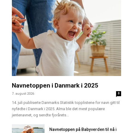
Navnetoppen i Danmark i 2025
7. august 2026
0
14. juli publiserte Danmarks Statistik topplistene for navn gitt til
nyfødte i Danmark i 2025. Alma ble det mest populære
jentenavnet, og sendte fjorårets...
Navnetoppen på Babyverden til nå i