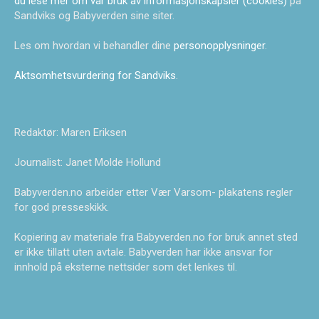
du lese mer om vår bruk av informasjonskapsler (cookies)
på
Sandviks og Babyverden sine siter.
Les om hvordan vi behandler dine
personopplysninger
.
Aktsomhetsvurdering for Sandviks
.
Redaktør: Maren Eriksen
Journalist: Janet Molde Hollund
Babyverden.no arbeider etter Vær Varsom- plakatens regler
for god presseskikk.
Kopiering av materiale fra Babyverden.no for bruk annet sted
er ikke tillatt uten avtale. Babyverden har ikke ansvar for
innhold på eksterne nettsider som det lenkes til.