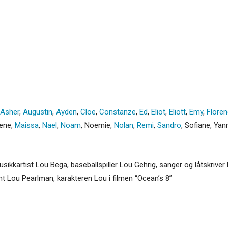
Asher
,
Augustin
,
Ayden
,
Cloe
,
Constanze
,
Ed
,
Eliot
,
Eliott
,
Emy
,
Floren
lene
,
Maissa
,
Nael
,
Noam
,
Noemie
,
Nolan
,
Remi
,
Sandro
,
Sofiane
,
Yan
usikkartist Lou Bega, baseballspiller Lou Gehrig, sanger og låtskrive
nt Lou Pearlman, karakteren Lou i filmen “Ocean’s 8”