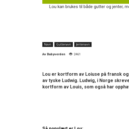
Lou kan brukes til både gutter og jenter, me
Navn
Guttenavn
Jentenavn
Av
Babyverden
2461
Lou er kortform av Loiuse på fransk og 
av tyske Ludwig. Ludwig, i Norge skrev
kortform av Louis, som også har opphav
Så populært er Lou: