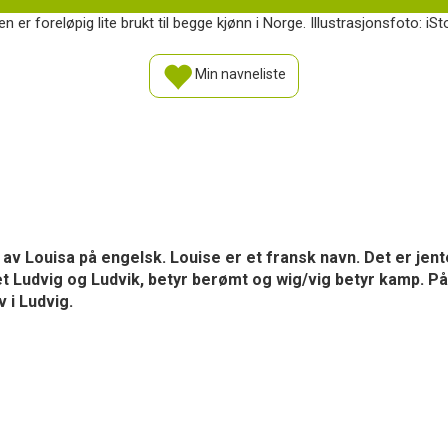
n er foreløpig lite brukt til begge kjønn i Norge. Illustrasjonsfoto: iS
Min navneliste
av Louisa på engelsk. Louise er et fransk navn. Det er jen
et Ludvig og Ludvik, betyr berømt og wig/vig betyr kamp. P
 i Ludvig.