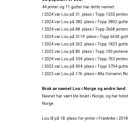
44 jenter og 11 gutter har dette navnet.
I 2024 var Lou på 31. plass i Topp 1555 jenten
I 2024 var Lou på 382. plass i Topp 3802 gutt
I 2024 var Lou på 88. plass i Topp 2668 jenten
I 2024 var Lou på 5119. plass i Topp 6650 gut
I 2024 var Lou på 262. plass i Topp 1823 gutte
I 2025 var Lou på 80. plass i Topp 100 jentena
I 2024 var Lou på 554. plass i Topp 763 jente
I 2023 var Lou på 904. plass i Topp 3704 gutte
I 2025 var Lou på 176. plass i Alla förnamn fli
Bruk av navnet Lou i Norge og andre land:
Navnet har vært lite brukt i Norge, og har he
Norge.
Lou lå på 18. plass for jenter i Frankrike i 2018