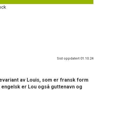
tock
Sist oppdatert 01.10.24
tevariant av Louis, som er fransk form
å engelsk er Lou også guttenavn og