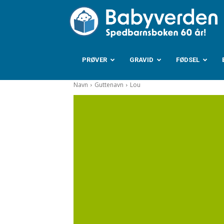
B
PRØVER
GRAVID
FØDSEL
Navn
Guttenavn
Lou