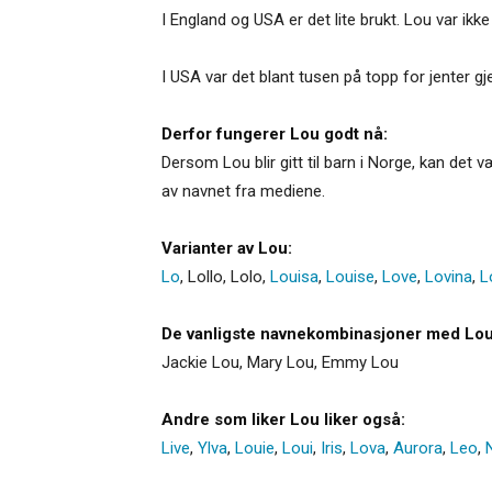
I England og USA er det lite brukt. Lou var ikk
I USA var det blant tusen på topp for jenter g
Derfor fungerer Lou godt nå:
Dersom Lou blir gitt til barn i Norge, kan det 
av navnet fra mediene.
Varianter av Lou:
Lo
,
Lollo
,
Lolo
,
Louisa
,
Louise
,
Love
,
Lovina
,
L
De vanligste navnekombinasjoner med Lou
Jackie Lou, Mary Lou, Emmy Lou
Andre som liker Lou liker også:
Live
,
Ylva
,
Louie
,
Loui
,
Iris
,
Lova
,
Aurora
,
Leo
,