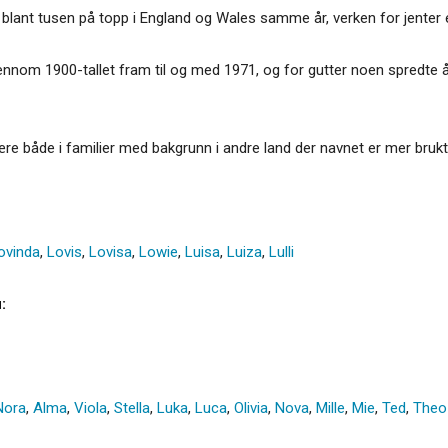
e blant tusen på topp i England og Wales samme år, verken for jenter el
jennom 1900-tallet fram til og med 1971, og for gutter noen spredte 
være både i familier med bakgrunn i andre land der navnet er mer brukt
ovinda
,
Lovis
,
Lovisa
,
Lowie
,
Luisa
,
Luiza
,
Lulli
:
Nora
,
Alma
,
Viola
,
Stella
,
Luka
,
Luca
,
Olivia
,
Nova
,
Mille
,
Mie
,
Ted
,
Theo