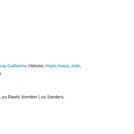
cia
,
Guillaume
,
Heloise
,
Hope
,
Inaya
,
Jade
,
n
r Lou Rawls, komiker Lou Sanders,