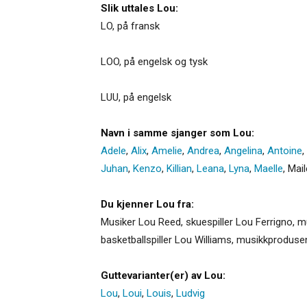
Slik uttales Lou:
LO, på fransk
LOO, på engelsk og tysk
LUU, på engelsk
Navn i samme sjanger som Lou:
Adele
,
Alix
,
Amelie
,
Andrea
,
Angelina
,
Antoine
,
Juhan
,
Kenzo
,
Killian
,
Leana
,
Lyna
,
Maelle
,
Mai
Du kjenner Lou fra:
Musiker Lou Reed, skuespiller Lou Ferrigno, m
basketballspiller Lou Williams, musikkproduse
Guttevarianter(er) av Lou:
Lou
,
Loui
,
Louis
,
Ludvig