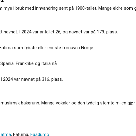
d:
om mye i bruk med innvandring sent på 1900-tallet. Mange eldre som gå
tt navnet. I 2024 var antallet 26, og navnet var på 179. plass.
Fatima som første eller eneste fornavn i Norge.
Spania, Frankrike og Italia nå.
I 2024 var navnet på 316. plass.
ed muslimsk bakgrunn. Mange vokaler og den tydelig stemte m-en gjø
Fatma
,
Fatuma
,
Faadumo