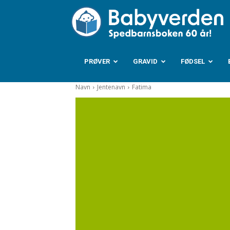
B
PRØVER
GRAVID
FØDSEL
Navn
Jentenavn
Fatima