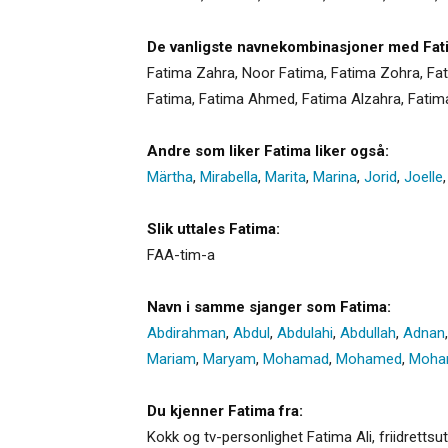
De vanligste navnekombinasjoner med Fat
Fatima Zahra, Noor Fatima, Fatima Zohra, Fati
Fatima, Fatima Ahmed, Fatima Alzahra, Fatim
Andre som liker Fatima liker også:
Märtha
,
Mirabella
,
Marita
,
Marina
,
Jorid
,
Joelle
Slik uttales Fatima:
FAA-tim-a
Navn i samme sjanger som Fatima:
Abdirahman
,
Abdul
,
Abdulahi
,
Abdullah
,
Adnan
Mariam
,
Maryam
,
Mohamad
,
Mohamed
,
Moh
Du kjenner Fatima fra:
Kokk og tv-personlighet Fatima Ali, friidrett