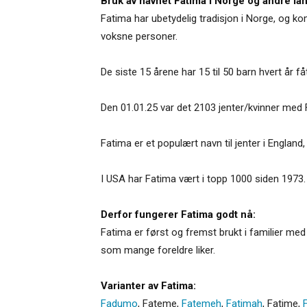
Bruk av navnet Fatima i Norge og andre lan
Fatima har ubetydelig tradisjon i Norge, og k
voksne personer.
De siste 15 årene har 15 til 50 barn hvert år få
Den 01.01.25 var det 2103 jenter/kvinner med 
Fatima er et populært navn til jenter i England, 
I USA har Fatima vært i topp 1000 siden 1973. 
Derfor fungerer Fatima godt nå:
Fatima er først og fremst brukt i familier m
som mange foreldre liker.
Varianter av Fatima:
Fadumo
,
Fateme
,
Fatemeh
,
Fatimah
,
Fatime
,