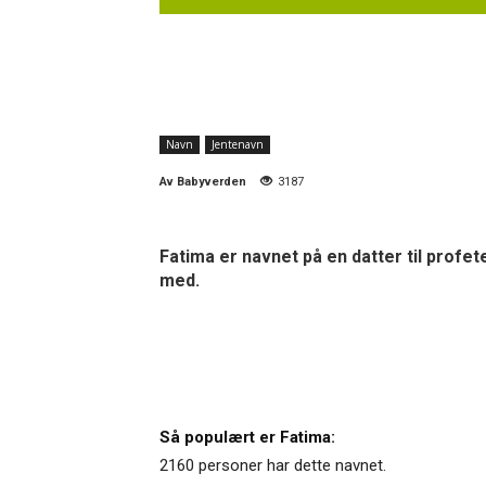
Navn
Jentenavn
Av
Babyverden
3187
Fatima er navnet på en datter til profe
med.
Så populært er Fatima:
2160 personer har dette navnet.