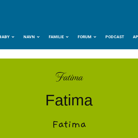
abyverden.no
BABY
NAVN
FAMILIE
FORUM
PODCAST
A
Fatima
Fatima
Fatima