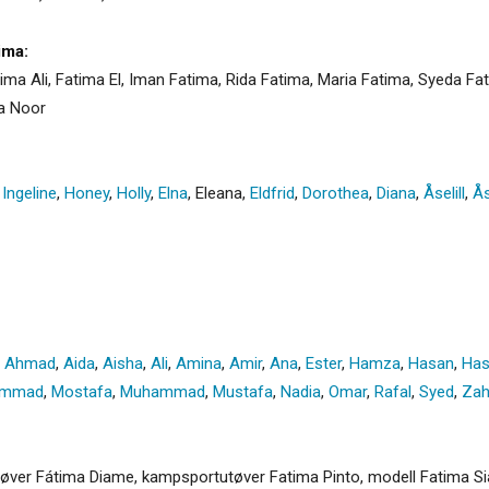
ima:
ma Ali, Fatima El, Iman Fatima, Rida Fatima, Maria Fatima, Syeda Fa
a Noor
,
Ingeline
,
Honey
,
Holly
,
Elna
,
Eleana
,
Eldfrid
,
Dorothea
,
Diana
,
Åselill
,
Å
,
Ahmad
,
Aida
,
Aisha
,
Ali
,
Amina
,
Amir
,
Ana
,
Ester
,
Hamza
,
Hasan
,
Has
ammad
,
Mostafa
,
Muhammad
,
Mustafa
,
Nadia
,
Omar
,
Rafal
,
Syed
,
Zah
sutøver Fátima Diame, kampsportutøver Fatima Pinto, modell Fatima Si