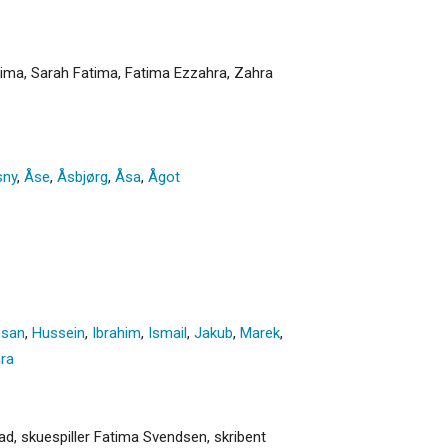
tima, Sarah Fatima, Fatima Ezzahra, Zahra
sny
,
Åse
,
Åsbjørg
,
Åsa
,
Ågot
san
,
Hussein
,
Ibrahim
,
Ismail
,
Jakub
,
Marek
,
ra
ad, skuespiller Fatima Svendsen, skribent