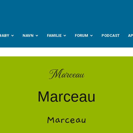
abyverden.no
BABY
NAVN
FAMILIE
FORUM
PODCAST
A
Marceau
Marceau
Marceau