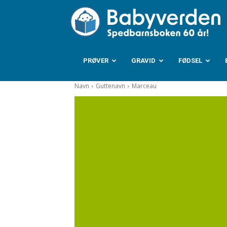
B
PRØVER
GRAVID
FØDSEL
Navn
Guttenavn
Marceau