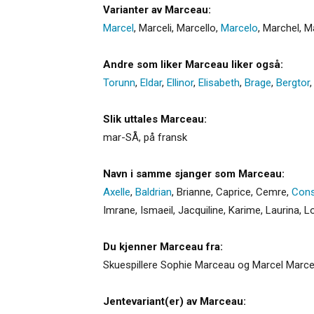
Varianter av Marceau:
Marcel
,
Marceli
,
Marcello
,
Marcelo
,
Marchel
,
Ma
Andre som liker Marceau liker også:
Torunn
,
Eldar
,
Ellinor
,
Elisabeth
,
Brage
,
Bergtor
Slik uttales Marceau:
mar-SÅ, på fransk
Navn i samme sjanger som Marceau:
Axelle
,
Baldrian
,
Brianne
,
Caprice
,
Cemre
,
Cons
Imrane
,
Ismaeil
,
Jacquiline
,
Karime
,
Laurina
,
Lo
Du kjenner Marceau fra:
Skuespillere Sophie Marceau og Marcel Marce
Jentevariant(er) av Marceau: