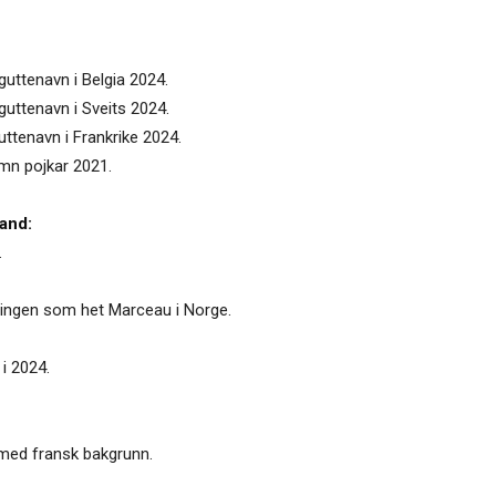
guttenavn i Belgia 2024.
guttenavn i Sveits 2024.
uttenavn i Frankrike 2024.
amn pojkar 2021.
and:
.
e ingen som het Marceau i Norge.
 i 2024.
r med fransk bakgrunn.