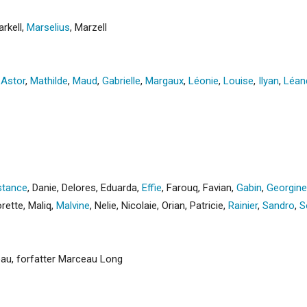
rkell
,
Marselius
,
Marzell
,
Astor
,
Mathilde
,
Maud
,
Gabrielle
,
Margaux
,
Léonie
,
Louise
,
Ilyan
,
Léan
tance
,
Danie
,
Delores
,
Eduarda
,
Effie
,
Farouq
,
Favian
,
Gabin
,
Georgine
rette
,
Maliq
,
Malvine
,
Nelie
,
Nicolaie
,
Orian
,
Patricie
,
Rainier
,
Sandro
,
S
au, forfatter Marceau Long