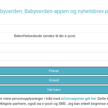
 Babyverden, Babyverden-appen og nyhetsbrev p
Bekreftelseskode sendes til din e-post.
Prøver
Gravid
Har barn
dler mine personopplysninger i tråd med
informasjonen gitt her
. Dette 
iktigste partnere, også via e-post og SMS. Jeg kan enkelt begrense el