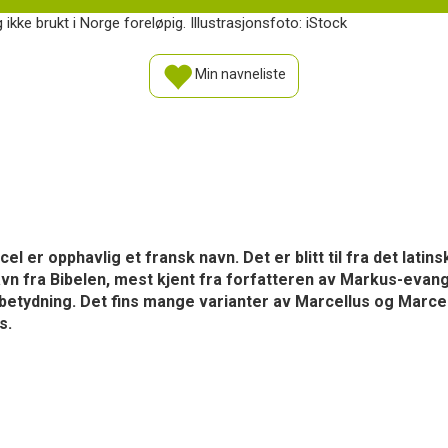
 ikke brukt i Norge foreløpig. Illustrasjonsfoto: iStock
Min navneliste
 er opphavlig et fransk navn. Det er blitt til fra det lati
navn fra Bibelen, mest kjent fra forfatteren av Markus-evang
etydning. Det fins mange varianter av Marcellus og Marcel 
s.