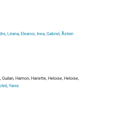
dre
,
Léana
,
Eleanor
,
Inea
,
Gabriel
,
Åstein
,
Guilan
,
Hamon
,
Hariette
,
Heloise
,
Heloise
,
oleil
,
Yanis