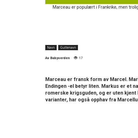
Marceau er populært i Frankrike, men trolig
Navn
Guttenavn
Av
Babyverden
17
Marceau er fransk form av Marcel. Marcel
Endingen -el betyr liten. Markus er et 
romerske krigsguden, og er uten kjent b
varianter, har også opphav fra Marcellu