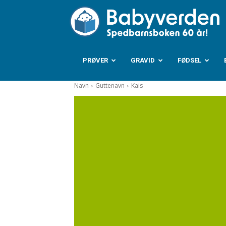
B
PRØVER
GRAVID
FØDSEL
Navn
Guttenavn
Kais