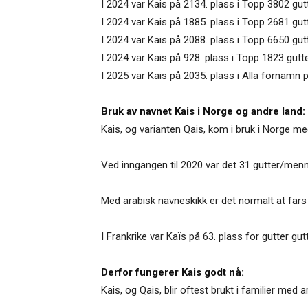
I 2024 var Kais på 2134. plass i Topp 3802 gu
I 2024 var Kais på 1885. plass i Topp 2681 gut
I 2024 var Kais på 2088. plass i Topp 6650 gu
I 2024 var Kais på 928. plass i Topp 1823 gutt
I 2025 var Kais på 2035. plass i Alla förnamn 
Bruk av navnet Kais i Norge og andre land:
Kais, og varianten Qais, kom i bruk i Norge med
Ved inngangen til 2020 var det 31 gutter/men
Med arabisk navneskikk er det normalt at fars e
I Frankrike var Kaïs på 63. plass for gutter gut
Derfor fungerer Kais godt nå:
Kais, og Qais, blir oftest brukt i familier med 