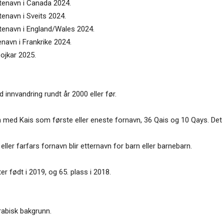
ttenavn i Canada 2024.
tenavn i Sveits 2024.
ttenavn i England/Wales 2024.
enavn i Frankrike 2024.
pojkar 2025.
 innvandring rundt år 2000 eller før.
n med Kais som første eller eneste fornavn, 36 Qais og 10 Qays. Det
ller farfars fornavn blir etternavn for barn eller barnebarn.
ter født i 2019, og 65. plass i 2018.
arabisk bakgrunn.