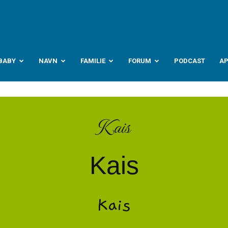
abyverden.no
BABY
NAVN
FAMILIE
FORUM
PODCAST
A
Kais
Kais
Kais