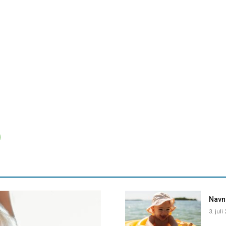
Navne
3. juli