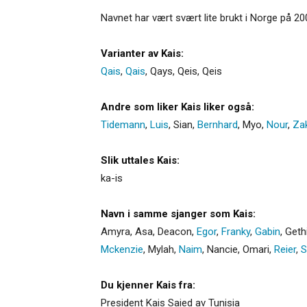
Navnet har vært svært lite brukt i Norge på 200
Varianter av Kais:
Qais
,
Qais
,
Qays
,
Qeis
,
Qeis
Andre som liker Kais liker også:
Tidemann
,
Luis
,
Sian
,
Bernhard
,
Myo
,
Nour
,
Za
Slik uttales Kais:
ka-is
Navn i samme sjanger som Kais:
Amyra
,
Asa
,
Deacon
,
Egor
,
Franky
,
Gabin
,
Geth
Mckenzie
,
Mylah
,
Naim
,
Nancie
,
Omari
,
Reier
,
S
Du kjenner Kais fra:
President Kais Saied av Tunisia