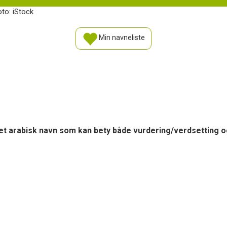
oto: iStock
Min navneliste
r et arabisk navn som kan bety både vurdering/verdsetting o