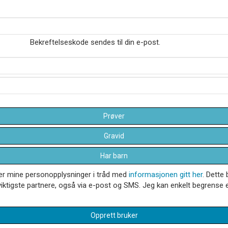
Bekreftelseskode sendes til din e-post.
Prøver
Gravid
Har barn
dler mine personopplysninger i tråd med
informasjonen gitt her
. Dette 
iktigste partnere, også via e-post og SMS. Jeg kan enkelt begrense el
Opprett bruker