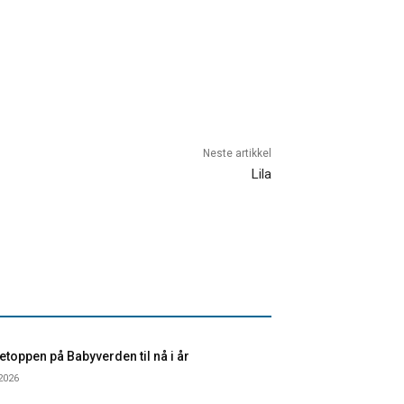
Neste artikkel
Lila
toppen på Babyverden til nå i år
 2026