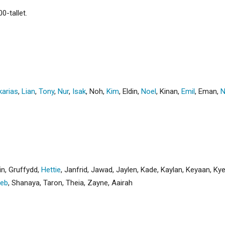
0-tallet.
karias
,
Lian
,
Tony
,
Nur
,
Isak
,
Noh
,
Kim
,
Eldin
,
Noel
,
Kinan
,
Emil
,
Eman
,
N
in
,
Gruffydd
,
Hettie
,
Janfrid
,
Jawad
,
Jaylen
,
Kade
,
Kaylan
,
Keyaan
,
Ky
eb
,
Shanaya
,
Taron
,
Theia
,
Zayne
,
Aairah