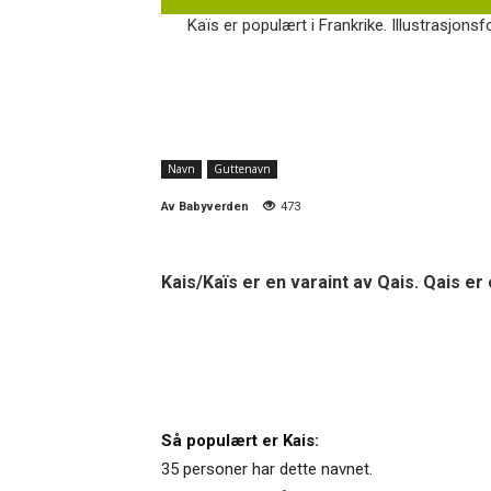
Kaïs er populært i Frankrike. Illustrasjonsf
Navn
Guttenavn
Av
Babyverden
473
Kais/Kaïs er en varaint av Qais. Qais e
Så populært er Kais:
35 personer har dette navnet.