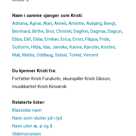
Navn i samme sjanger som Kristi:
Adriana
,
Agnar
,
Alan
,
Anneli
,
Annette
,
Asbjørg
,
Bengt
,
Bernhard
,
Birthe
,
Bror
,
Christel
,
Dagfinn
,
Dagmar
,
Dagrun
,
Ebba
,
Eilif
,
Eldar
,
Emilian
,
Erica
,
Ernst
,
Filippa
,
Fride
,
Guttorm
,
Hilda
,
Idar
,
Jannike
,
Karine
,
Kjerstin
,
Kristen
,
Mali
,
Mattis
,
Oddlaug
,
Sidsel
,
Torkel
,
Vincent
Du kjenner Kristi fra:
Forfatter Kristi Furubotn, skuespiller Kristi Gibson,
musikkartist Kristi Kinsarvik
Relaterte lister:
Klassiske navn
Navn som slutter på i-lyd
Navn uten æ, ø og å
Oldemorsnavn