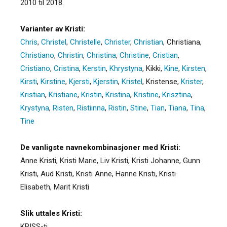
2010 til 2018.
Varianter av Kristi:
Chris
,
Christel
,
Christelle
,
Christer
,
Christian
,
Christiana
,
Christiano
,
Christin
,
Christina
,
Christine
,
Cristian
,
Cristiano
,
Cristina
,
Kerstin
,
Khrystyna
,
Kikki
,
Kine
,
Kirsten
,
Kirsti
,
Kirstine
,
Kjersti
,
Kjerstin
,
Kristel
,
Kristense
,
Krister
,
Kristian
,
Kristiane
,
Kristin
,
Kristina
,
Kristine
,
Krisztina
,
Krystyna
,
Risten
,
Ristiinna
,
Ristin
,
Stine
,
Tian
,
Tiana
,
Tina
,
Tine
De vanligste navnekombinasjoner med Kristi:
Anne Kristi, Kristi Marie, Liv Kristi, Kristi Johanne, Gunn
Kristi, Aud Kristi, Kristi Anne, Hanne Kristi, Kristi
Elisabeth, Marit Kristi
Slik uttales Kristi:
KRISS-ti.