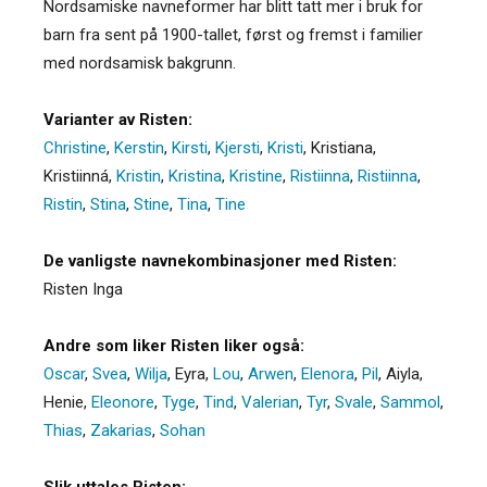
Nordsamiske navneformer har blitt tatt mer i bruk for
barn fra sent på 1900-tallet, først og fremst i familier
med nordsamisk bakgrunn.
Varianter av Risten:
Christine
,
Kerstin
,
Kirsti
,
Kjersti
,
Kristi
,
Kristiana
,
Kristiinná
,
Kristin
,
Kristina
,
Kristine
,
Ristiinna
,
Ristiinna
,
Ristin
,
Stina
,
Stine
,
Tina
,
Tine
De vanligste navnekombinasjoner med Risten:
Risten Inga
Andre som liker Risten liker også:
Oscar
,
Svea
,
Wilja
,
Eyra
,
Lou
,
Arwen
,
Elenora
,
Pil
,
Aiyla
,
Henie
,
Eleonore
,
Tyge
,
Tind
,
Valerian
,
Tyr
,
Svale
,
Sammol
,
Thias
,
Zakarias
,
Sohan
Slik uttales Risten: