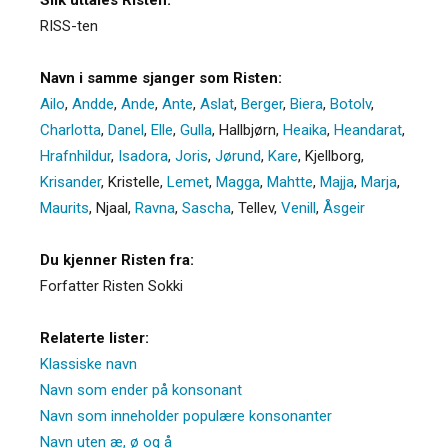
RISS-ten
Navn i samme sjanger som Risten:
Ailo
,
Andde
,
Ande
,
Ante
,
Aslat
,
Berger
,
Biera
,
Botolv
,
Charlotta
,
Danel
,
Elle
,
Gulla
,
Hallbjørn
,
Heaika
,
Heandarat
,
Hrafnhildur
,
Isadora
,
Joris
,
Jørund
,
Kare
,
Kjellborg
,
Krisander
,
Kristelle
,
Lemet
,
Magga
,
Mahtte
,
Majja
,
Marja
,
Maurits
,
Njaal
,
Ravna
,
Sascha
,
Tellev
,
Venill
,
Åsgeir
Du kjenner Risten fra:
Forfatter Risten Sokki
Relaterte lister:
Klassiske navn
Navn som ender på konsonant
Navn som inneholder populære konsonanter
Navn uten æ, ø og å