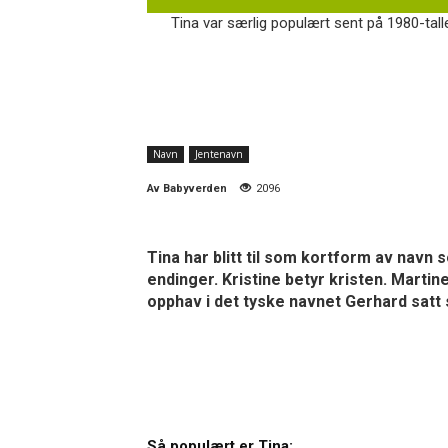
Tina var særlig populært sent på 1980-talle
Navn
Jentenavn
Av
Babyverden
2096
Tina har blitt til som kortform av navn 
endinger. Kristine betyr kristen. Marti
opphav i det tyske navnet Gerhard satt
Så populært er Tina: