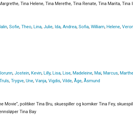
 Margrethe, Tina Helene, Tina Merethe, Tina Renate, Tina Marita, Tina I
alin
,
Sofie
,
Theo
,
Lina
,
Julie
,
Ida
,
Andrea
,
Sofia
,
William
,
Helene
,
Veron
Jorunn
,
Jostein
,
Kevin
,
Lilly
,
Lisa
,
Lise
,
Madeleine
,
Mai
,
Marcus
,
Marth
Truls
,
Trygve
,
Une
,
Vanja
,
Vigdis
,
Vilde
,
Åge
,
Åsmund
he Movie”, politiker Tina Bru, skuespiller og komiker Tina Fey, skuesp
drennsløper Tina Bay