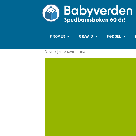
B
PRØVER
GRAVID
FØDSEL
Navn
Jentenavn
Tina