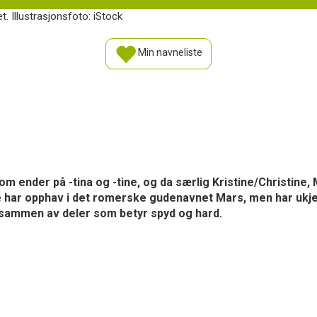
t. Illustrasjonsfoto: iStock
Min navneliste
som ender på -tina og -tine, og da særlig Kristine/Christine
ne har opphav i det romerske gudenavnet Mars, men har ukjen
 sammen av deler som betyr spyd og hard.