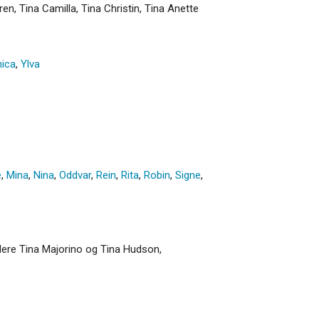
ren, Tina Camilla, Tina Christin, Tina Anette
ica
,
Ylva
e
,
Mina
,
Nina
,
Oddvar
,
Rein
,
Rita
,
Robin
,
Signe
,
illere Tina Majorino og Tina Hudson,