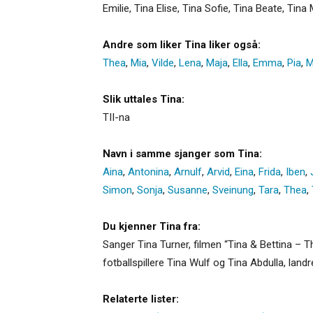
Emilie, Tina Elise, Tina Sofie, Tina Beate, Tina
Andre som liker Tina liker også:
Thea
,
Mia
,
Vilde
,
Lena
,
Maja
,
Ella
,
Emma
,
Pia
,
M
Slik uttales Tina:
TII-na
Navn i samme sjanger som Tina:
Aina
,
Antonina
,
Arnulf
,
Arvid
,
Eina
,
Frida
,
Iben
,
Simon
,
Sonja
,
Susanne
,
Sveinung
,
Tara
,
Thea
,
Du kjenner Tina fra:
Sanger Tina Turner, filmen “Tina & Bettina – T
fotballspillere Tina Wulf og Tina Abdulla, lan
Relaterte lister: