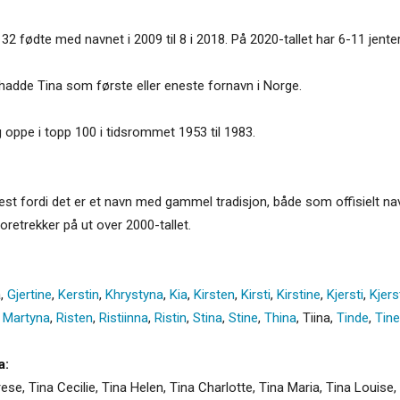
32 fødte med navnet i 2009 til 8 i 2018. På 2020-tallet har 6-11 jenter i
hadde Tina som første eller eneste fornavn i Norge.
g oppe i topp 100 i tidsrommet 1953 til 1983.
 mest fordi det er et navn med gammel tradisjon, både som offisielt n
retrekker på ut over 2000-tallet.
a
,
Gjertine
,
Kerstin
,
Khrystyna
,
Kia
,
Kirsten
,
Kirsti
,
Kirstine
,
Kjersti
,
Kjers
,
Martyna
,
Risten
,
Ristiinna
,
Ristin
,
Stina
,
Stine
,
Thina
,
Tiina
,
Tinde
,
Tine
a:
ese, Tina Cecilie, Tina Helen, Tina Charlotte, Tina Maria, Tina Louise,