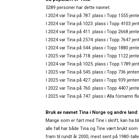
5289 personer har dette navnet.
I 2024 var Tina på 787. plass i Topp 1555 jente
I 2024 var Tina på 1023. plass i Topp 4103 je
I 2024 var Tina på 411. plass i Topp 2668 jent
I 2024 var Tina på 2574. plass i Topp 7647 je
I 2024 var Tina på 544. plass i Topp 1880 jent
I 2025 var Tina på 718. plass i Topp 1122 jente
I 2024 var Tina på 1025. plass i Topp 1789 jent
I 2025 var Tina på 545. plass i Topp 736 jente
I 2025 var Tina på 427. plass i Topp 939 jente
I 2022 var Tina på 760. plass i Topp 4407 jent
I 2025 var Tina på 747. plass i Alla förnamn fl
Bruk av navnet Tina i Norge og andre land:
Mange som er ført med Tine i skrift, kan ha bli
alle fall har både Tina og Tine vært brukt som 
fram til rundt år 2000, mest sent på 1980-tal