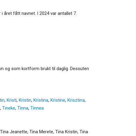
 året fått navnet. I 2024 var antallet 7.
avn og som kortform brukt til daglig. Dessuten
tin
,
Kristi
,
Kristin
,
Kristina
,
Kristine
,
Krisztina
,
,
Tineke
,
Tinna
,
Tinnea
 Tina Jeanette, Tina Merete, Tina Kristin, Tina