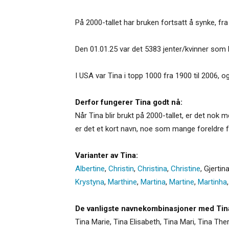
På 2000-tallet har bruken fortsatt å synke, fra 
Den 01.01.25 var det 5383 jenter/kvinner som 
I USA var Tina i topp 1000 fra 1900 til 2006, o
Derfor fungerer Tina godt nå:
Når Tina blir brukt på 2000-tallet, er det nok
er det et kort navn, noe som mange foreldre fo
Varianter av Tina:
Albertine
,
Christin
,
Christina
,
Christine
,
Gjertin
Krystyna
,
Marthine
,
Martina
,
Martine
,
Martinha
De vanligste navnekombinasjoner med Tin
Tina Marie, Tina Elisabeth, Tina Mari, Tina Ther