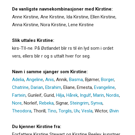
De vanligste navnekombinasjoner med Kirstine:
Anne Kirstine, Ane Kirstine, Ida Kirstine, Ellen Kirstine,
Anna Kirstine, Nora Kirstine, Lene Kirstine
Slik uttales Kirstine:
kirs-TII-ne. På Østlandet blir rs til én lyd som i ordet
vers, ellers blir r og s uttalt hver for seg.
Navn i samme sjanger som Kirstine:
Adelia
,
Angeline
,
Anis
,
Annik
,
Basma
,
Bjørner
,
Borger
,
Chatrine
,
Darian
,
Ebrahim
,
Eliane
,
Ernesta
,
Evangeline
,
Fartein
,
Gunleif
,
Gurid
,
Hilja
,
Hårek
,
Ingulf
,
Marin
,
Nordis
,
Nore
,
Norleif
,
Rebeka
,
Signar
,
Steingrim
,
Synva
,
Theodora
,
Thorill
,
Tino
,
Torgils
,
Ulv
,
Vesla
,
Wictor
,
Øivin
Du kjenner Kirstine fra:
Forfattere Kirstine Stewart og Kirstine Beeley, kunstner