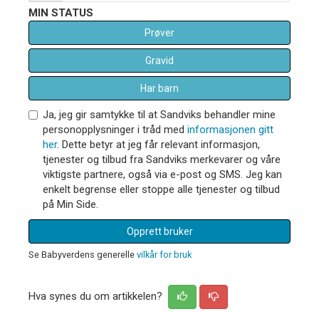
MIN STATUS
Prøver
Gravid
Har barn
Ja, jeg gir samtykke til at Sandviks behandler mine
personopplysninger i tråd med
informasjonen gitt
her
. Dette betyr at jeg får relevant informasjon,
tjenester og tilbud fra Sandviks merkevarer og våre
viktigste partnere, også via e-post og SMS. Jeg kan
enkelt begrense eller stoppe alle tjenester og tilbud
på Min Side.
Opprett bruker
Se Babyverdens generelle
vilkår for bruk
Hva synes du om artikkelen?