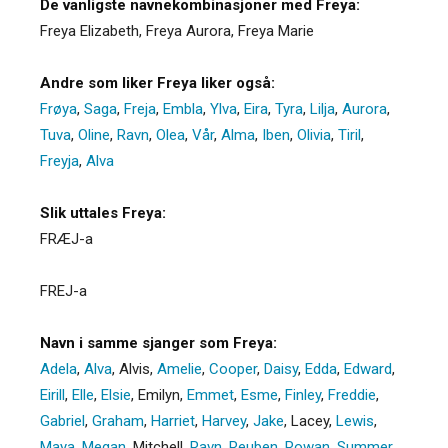
De vanligste navnekombinasjoner med Freya:
Freya Elizabeth, Freya Aurora, Freya Marie
Andre som liker Freya liker også:
Frøya
,
Saga
,
Freja
,
Embla
,
Ylva
,
Eira
,
Tyra
,
Lilja
,
Aurora
,
Tuva
,
Oline
,
Ravn
,
Olea
,
Vår
,
Alma
,
Iben
,
Olivia
,
Tiril
,
Freyja
,
Alva
Slik uttales Freya:
FRÆJ-a
FREJ-a
Navn i samme sjanger som Freya:
Adela
,
Alva
,
Alvis
,
Amelie
,
Cooper
,
Daisy
,
Edda
,
Edward
,
Eirill
,
Elle
,
Elsie
,
Emilyn
,
Emmet
,
Esme
,
Finley
,
Freddie
,
Gabriel
,
Graham
,
Harriet
,
Harvey
,
Jake
,
Lacey
,
Lewis
,
Maya
,
Megan
,
Mitchell
,
Ravn
,
Reuben
,
Rowan
,
Summer
,