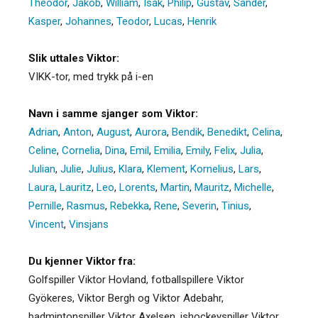
Theodor
,
Jakob
,
William
,
Isak
,
Philip
,
Gustav
,
Sander
,
Kasper
,
Johannes
,
Teodor
,
Lucas
,
Henrik
Slik uttales Viktor:
VIKK-tor, med trykk på i-en
Navn i samme sjanger som Viktor:
Adrian
,
Anton
,
August
,
Aurora
,
Bendik
,
Benedikt
,
Celina
,
Celine
,
Cornelia
,
Dina
,
Emil
,
Emilia
,
Emily
,
Felix
,
Julia
,
Julian
,
Julie
,
Julius
,
Klara
,
Klement
,
Kornelius
,
Lars
,
Laura
,
Lauritz
,
Leo
,
Lorents
,
Martin
,
Mauritz
,
Michelle
,
Pernille
,
Rasmus
,
Rebekka
,
Rene
,
Severin
,
Tinius
,
Vincent
,
Vinsjans
Du kjenner Viktor fra:
Golfspiller Viktor Hovland, fotballspillere Viktor
Gyökeres, Viktor Bergh og Viktor Adebahr,
badmintonspiller Viktor Axelsen, ishockeyspiller Viktor