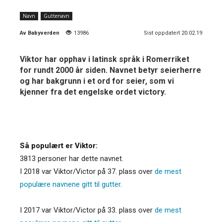
Navn
Guttenavn
Av
Babyverden
13986
Sist oppdatert 20.02.19
Viktor har opphav i latinsk språk i Romerriket
for rundt 2000 år siden. Navnet betyr seierherre
og har bakgrunn i et ord for seier, som vi
kjenner fra det engelske ordet victory.
Så populært er Viktor:
3813 personer har dette navnet.
I 2018 var Viktor/Victor på 37. plass over
de mest
populære navnene gitt til gutter
.
I 2017 var Viktor/Victor på 33. plass over
de mest