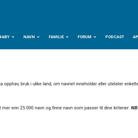
abyverden.no
BABY
NAVN
FAMILIE
FORUM
PODCAST
A
pphav, bruk i ulike land, om navnet inneholder eller utelater enkelte
 mer enn 25 000 navn og finne navn som passer til dine kriterier.
NB!