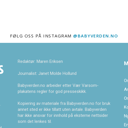
FØLG OSS PÅ INSTAGRAM
@BABYVERDEN.NO
Redaktør: Maren Eriksen
M
Journalist: Janet Molde Hollund
O
Babyverden.no arbeider etter Vær Varsom-
A
plakatens regler for god presseskikk.
O
Kopiering av materiale fra Babyverden.no for bruk
.
K
annet sted er ikke tillatt uten avtale. Babyverden
har ikke ansvar for innhold på eksterne nettsider
Ny
som det lenkes til.
En