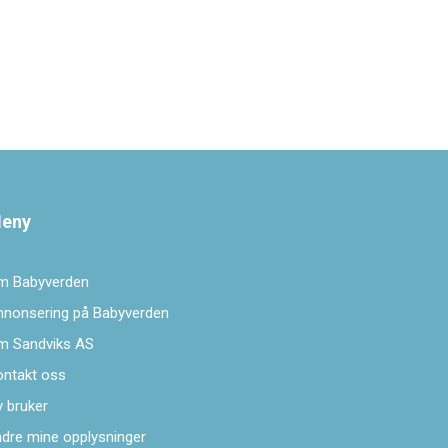
eny
m Babyverden
nnonsering på Babyverden
m Sandviks AS
ontakt oss
 bruker
dre mine opplysninger