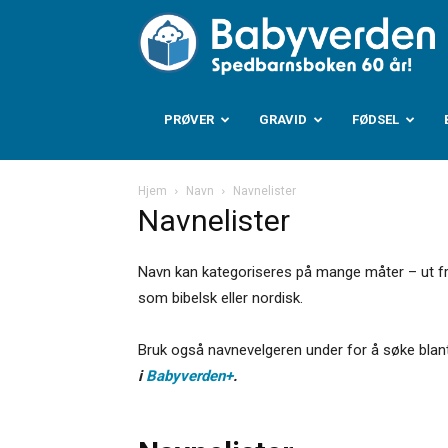
B
PRØVER
GRAVID
FØDSEL
Hjem
Navn
Navnelister
Navnelister
Navn kan kategoriseres på mange måter – ut fra o
som bibelsk eller nordisk.
Bruk også navnevelgeren under for å søke blant
i
Babyverden+
.