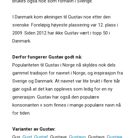
brukes også noe som fornavn i Sverige.
I Danmark kom økningen til Gustav noe etter den
svenske. Foreløpig høyeste plassering var 12. plass i
2009. Siden 2012 har ikke Gustav vært i topp 50 i
Danmark.
Derfor fungerer Gustav godt nå:
Populariteten til Gustav i Norge nå skyldes nok dels
gammel tradisjon for navnet i Norge, og inspirasjon fra
Sverige og Danmark. At navnet var lite brukt i flere tiår
gjør også at det kan oppleves som ledig for en ny
generasjon. Gustav har også den populære
konsonanten v som finnes i mange populære navn nå
for tiden.
Varianter av Gustav:
Gus
,
Gust
,
Gustaf
,
Gustave
,
Gustavo
,
Gustavs
,
Gustaw
,