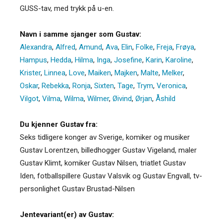
GUSS-tav, med trykk på u-en.
Navn i samme sjanger som Gustav:
Alexandra
,
Alfred
,
Amund
,
Ava
,
Elin
,
Folke
,
Freja
,
Frøya
,
Hampus
,
Hedda
,
Hilma
,
Inga
,
Josefine
,
Karin
,
Karoline
,
Krister
,
Linnea
,
Love
,
Maiken
,
Majken
,
Malte
,
Melker
,
Oskar
,
Rebekka
,
Ronja
,
Sixten
,
Tage
,
Trym
,
Veronica
,
Vilgot
,
Vilma
,
Wilma
,
Wilmer
,
Øivind
,
Ørjan
,
Åshild
Du kjenner Gustav fra:
Seks tidligere konger av Sverige, komiker og musiker
Gustav Lorentzen, billedhogger Gustav Vigeland, maler
Gustav Klimt, komiker Gustav Nilsen, triatlet Gustav
Iden, fotballspillere Gustav Valsvik og Gustav Engvall, tv-
personlighet Gustav Brustad-Nilsen
Jentevariant(er) av Gustav: