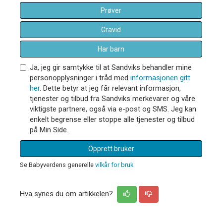
Prøver
Gravid
Har barn
Ja, jeg gir samtykke til at Sandviks behandler mine
personopplysninger i tråd med
informasjonen gitt
her
. Dette betyr at jeg får relevant informasjon,
tjenester og tilbud fra Sandviks merkevarer og våre
viktigste partnere, også via e-post og SMS. Jeg kan
enkelt begrense eller stoppe alle tjenester og tilbud
på Min Side.
Opprett bruker
Se Babyverdens generelle
vilkår for bruk
Hva synes du om artikkelen?