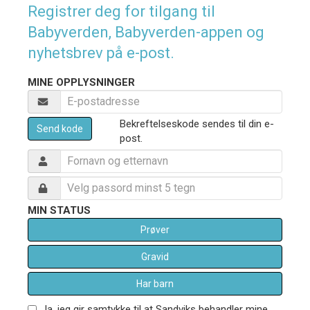
Registrer deg for tilgang til
Babyverden, Babyverden-appen og
nyhetsbrev på e-post.
MINE OPPLYSNINGER
Bekreftelseskode sendes til din e-
Send kode
post.
MIN STATUS
Prøver
Gravid
Har barn
Ja, jeg gir samtykke til at Sandviks behandler mine