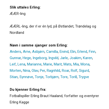
Slik uttales Erling:
ÆÆR-ling
ÆÆRL-ling, der rl er én lyd, på Østlandet, Trøndelag og
Nordland
Navn i samme sjanger som Erling:
Anders
,
Arne
,
Asbjørn
,
Camilla
,
Eivind
,
Elin
,
Erlend
,
Finn
,
Gunnar
,
Hege
,
Ingeborg
,
Ingvild
,
Jarle
,
Joakim
,
Karen
,
Leif
,
Lena
,
Marianne
,
Marie
,
Marit
,
Mats
,
Mia
,
Mona
,
Morten
,
Nina
,
Olav
,
Per
,
Ragnhild
,
Roar
,
Rolf
,
Sigurd
,
Stian
,
Synnøve
,
Tonje
,
Torbjørn
,
Tore
,
Torill
,
Trygve
Du kjenner Erling fra:
Fotballspiller Erling Braut Haaland, forfatter og eventyrer
Erling Kagge