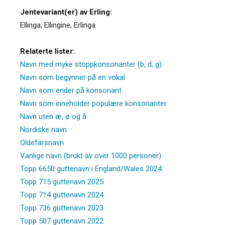
Jentevariant(er) av Erling:
Ellinga
,
Ellingine
,
Erlinga
Relaterte lister:
Navn med myke stoppkonsonanter (b, d, g)
Navn som begynner på en vokal
Navn som ender på konsonant
Navn som inneholder populære konsonanter
Navn uten æ, ø og å
Nordiske navn
Oldefarsnavn
Vanlige navn (brukt av over 1000 personer)
Topp 6650 guttenavn i England/Wales 2024
Topp 715 guttenavn 2025
Topp 714 guttenavn 2024
Topp 736 guttenavn 2023
Topp 507 guttenavn 2022