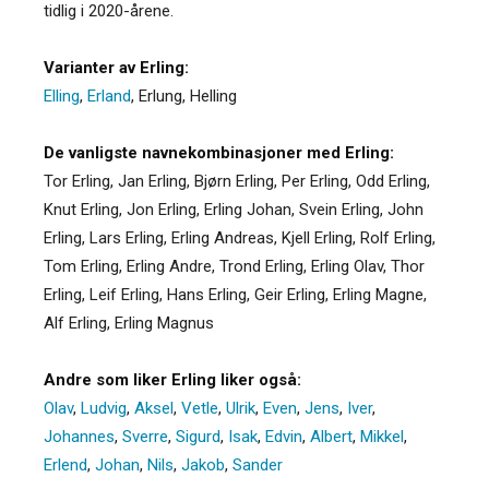
tidlig i 2020-årene.
Varianter av Erling:
Elling
,
Erland
,
Erlung
,
Helling
De vanligste navnekombinasjoner med Erling:
Tor Erling, Jan Erling, Bjørn Erling, Per Erling, Odd Erling,
Knut Erling, Jon Erling, Erling Johan, Svein Erling, John
Erling, Lars Erling, Erling Andreas, Kjell Erling, Rolf Erling,
Tom Erling, Erling Andre, Trond Erling, Erling Olav, Thor
Erling, Leif Erling, Hans Erling, Geir Erling, Erling Magne,
Alf Erling, Erling Magnus
Andre som liker Erling liker også:
Olav
,
Ludvig
,
Aksel
,
Vetle
,
Ulrik
,
Even
,
Jens
,
Iver
,
Johannes
,
Sverre
,
Sigurd
,
Isak
,
Edvin
,
Albert
,
Mikkel
,
Erlend
,
Johan
,
Nils
,
Jakob
,
Sander