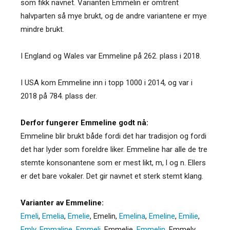
som fikk navnet. Varianten Emmelin er omtrent
halvparten så mye brukt, og de andre variantene er mye
mindre brukt.
I England og Wales var Emmeline på 262. plass i 2018.
I USA kom Emmeline inn i topp 1000 i 2014, og var i
2018 på 784. plass der.
Derfor fungerer Emmeline godt nå:
Emmeline blir brukt både fordi det har tradisjon og fordi
det har lyder som foreldre liker. Emmeline har alle de tre
stemte konsonantene som er mest likt, m, l og n. Ellers
er det bare vokaler. Det gir navnet et sterk stemt klang.
Varianter av Emmeline:
Emeli
,
Emelia
,
Emelie
,
Emelin
,
Emelina
,
Emeline
,
Emilie
,
Emly
,
Emmaline
,
Emmeli
,
Emmelie
,
Emmelin
,
Emmely
,