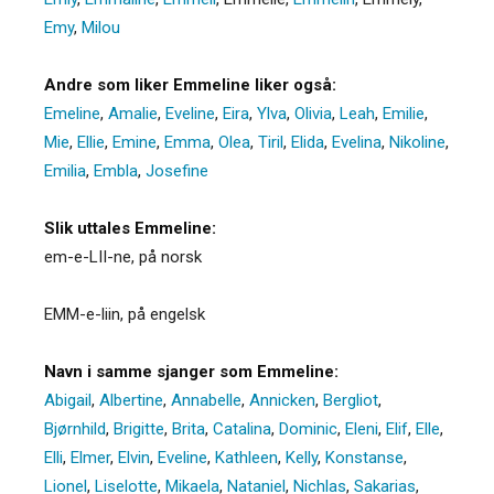
Emy
,
Milou
Andre som liker Emmeline liker også:
Emeline
,
Amalie
,
Eveline
,
Eira
,
Ylva
,
Olivia
,
Leah
,
Emilie
,
Mie
,
Ellie
,
Emine
,
Emma
,
Olea
,
Tiril
,
Elida
,
Evelina
,
Nikoline
,
Emilia
,
Embla
,
Josefine
Slik uttales Emmeline:
em-e-LII-ne, på norsk
EMM-e-liin, på engelsk
Navn i samme sjanger som Emmeline:
Abigail
,
Albertine
,
Annabelle
,
Annicken
,
Bergliot
,
Bjørnhild
,
Brigitte
,
Brita
,
Catalina
,
Dominic
,
Eleni
,
Elif
,
Elle
,
Elli
,
Elmer
,
Elvin
,
Eveline
,
Kathleen
,
Kelly
,
Konstanse
,
Lionel
,
Liselotte
,
Mikaela
,
Nataniel
,
Nichlas
,
Sakarias
,