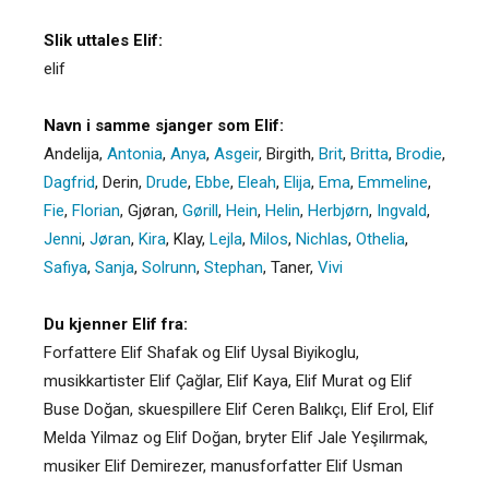
Slik uttales Elif:
elif
Navn i samme sjanger som Elif:
Andelija
,
Antonia
,
Anya
,
Asgeir
,
Birgith
,
Brit
,
Britta
,
Brodie
,
Dagfrid
,
Derin
,
Drude
,
Ebbe
,
Eleah
,
Elija
,
Ema
,
Emmeline
,
Fie
,
Florian
,
Gjøran
,
Gørill
,
Hein
,
Helin
,
Herbjørn
,
Ingvald
,
Jenni
,
Jøran
,
Kira
,
Klay
,
Lejla
,
Milos
,
Nichlas
,
Othelia
,
Safiya
,
Sanja
,
Solrunn
,
Stephan
,
Taner
,
Vivi
Du kjenner Elif fra:
Forfattere Elif Shafak og Elif Uysal Biyikoglu,
musikkartister Elif Çağlar, Elif Kaya, Elif Murat og Elif
Buse Doğan, skuespillere Elif Ceren Balıkçı, Elif Erol, Elif
Melda Yilmaz og Elif Doğan, bryter Elif Jale Yeşilırmak,
musiker Elif Demirezer, manusforfatter Elif Usman