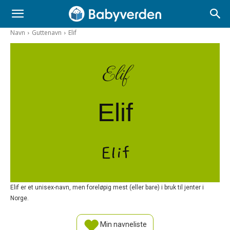
Navn
Guttenavn
Elif
Elif
Elif
Elif
Elif er et unisex-navn, men foreløpig mest (eller bare) i bruk til jenter i
Norge.
Min navneliste