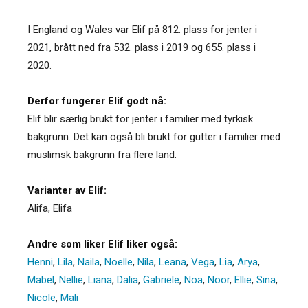
I England og Wales var Elif på 812. plass for jenter i
2021, brått ned fra 532. plass i 2019 og 655. plass i
2020.
Derfor fungerer Elif godt nå:
Elif blir særlig brukt for jenter i familier med tyrkisk
bakgrunn. Det kan også bli brukt for gutter i familier med
muslimsk bakgrunn fra flere land.
Varianter av Elif:
Alifa
,
Elifa
Andre som liker Elif liker også:
Henni
,
Lila
,
Naila
,
Noelle
,
Nila
,
Leana
,
Vega
,
Lia
,
Arya
,
Mabel
,
Nellie
,
Liana
,
Dalia
,
Gabriele
,
Noa
,
Noor
,
Ellie
,
Sina
,
Nicole
,
Mali