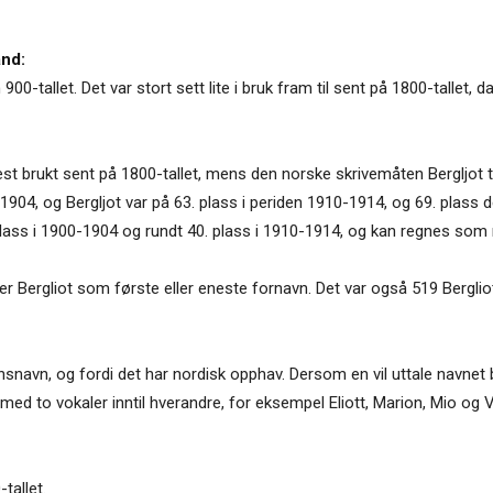
and:
900-tallet. Det var stort sett lite i bruk fram til sent på 1800-tallet,
est brukt sent på 1800-tallet, mens den norske skrivemåten Bergljot
-1904, og Bergljot var på 63. plass i periden 1910-1914, og 69. plass 
 plass i 1900-1904 og rundt 40. plass i 1910-1914, og kan regnes som m
r Bergliot som første eller eneste fornavn. Det var også 519 Berglio
onsnavn, og fordi det har nordisk opphav. Dersom en vil uttale navnet b
d to vokaler inntil hverandre, for eksempel Eliott, Marion, Mio og Viola
tallet.