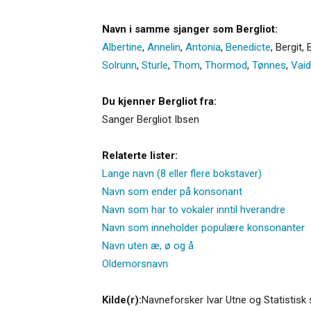
Navn i samme sjanger som Bergliot:
Albertine
,
Annelin
,
Antonia
,
Benedicte
,
Bergit
,
B
Solrunn
,
Sturle
,
Thom
,
Thormod
,
Tønnes
,
Vai
Du kjenner Bergliot fra:
Sanger Bergliot Ibsen
Relaterte lister:
Lange navn (8 eller flere bokstaver)
Navn som ender på konsonant
Navn som har to vokaler inntil hverandre
Navn som inneholder populære konsonanter
Navn uten æ, ø og å
Oldemorsnavn
Kilde(r):
Navneforsker Ivar Utne og Statistisk 