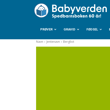
B
PRØVER
GRAVID
FØDSEL
Navn
Jentenavn
Bergliot