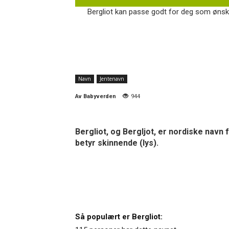
Bergliot kan passe godt for deg som ønsker
Navn
Jentenavn
Av
Babyverden
944
Bergliot, og Bergljot, er nordiske navn 
betyr skinnende (lys).
Så populært er Bergliot: