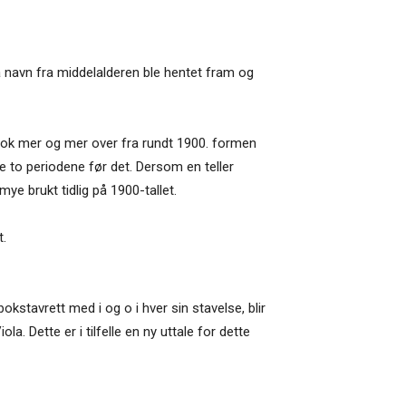
 da navn fra middelalderen ble hentet fram og
 tok mer og mer over fra rundt 1900. formen
de to periodene før det. Dersom en teller
ye brukt tidlig på 1900-tallet.
t.
okstavrett med i og o i hver sin stavelse, blir
. Dette er i tilfelle en ny uttale for dette