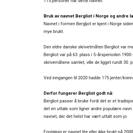
115 personer har dette navnet.
Bruk av navnet Bergliot i Norge og andre l
Navnet i formen Bergljot er kjent i Norge siden 
mye brukt.
Den eldre danske skrivetmåten Bergliot var m
Bergliot var på 63. plass i 5-årsperioden 1900
skrivemåtene samlet, ville de ligget rundt 30.
Ved inngangen til 2020 hadde 175 jenter/kvinne
Derfor fungerer Bergliot godt nå:
Bergliot passer å bruke fordi det er et tradisj
det en uttale som ligner andre populære navn me
navnet, der det helst har vært uttalt som jo.
Foreløpig er navnet lite eller ikke brukt på 2000-