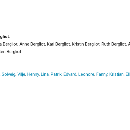
liot:
va Bergliot, Anne Bergliot, Kari Bergliot, Kristin Bergliot, Ruth Bergliot, 
sten Bergliot
,
Solveig
,
Vilje
,
Henny
,
Lina
,
Patrik
,
Edvard
,
Leonore
,
Fanny
,
Kristian
,
Ell