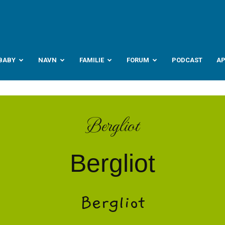
abyverden.no
BABY
NAVN
FAMILIE
FORUM
PODCAST
A
Bergliot
Bergliot
Bergliot