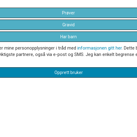
Prøver
Gravid
Har barn
dler mine personopplysninger i tråd med
informasjonen gitt her
. Dette 
iktigste partnere, også via e-post og SMS. Jeg kan enkelt begrense el
Opprett bruker