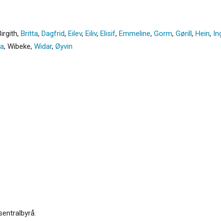
irgith
,
Britta
,
Dagfrid
,
Eilev
,
Eiliv
,
Elisif
,
Emmeline
,
Gorm
,
Gørill
,
Hein
,
In
da
,
Wibeke
,
Widar
,
Øyvin
sentralbyrå.