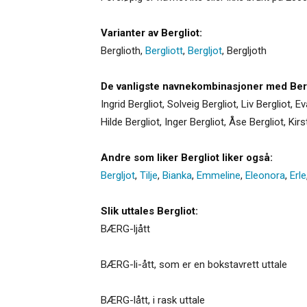
Varianter av Bergliot:
Berglioth
,
Bergliott
,
Bergljot
,
Bergljoth
De vanligste navnekombinasjoner med Berg
Ingrid Bergliot, Solveig Bergliot, Liv Bergliot, E
Hilde Bergliot, Inger Bergliot, Åse Bergliot, Kir
Andre som liker Bergliot liker også:
Bergljot
,
Tilje
,
Bianka
,
Emmeline
,
Eleonora
,
Erle
Slik uttales Bergliot:
BÆRG-ljått
BÆRG-li-ått, som er en bokstavrett uttale
BÆRG-lått, i rask uttale