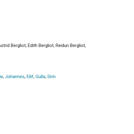
Astrid Bergliot, Edith Bergliot, Reidun Bergliot,
ie
,
Johannes
,
Eilif
,
Gulla
,
Sirin