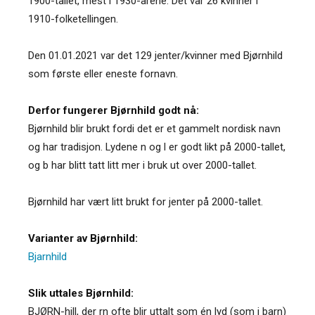
1900-tallet, mest i 1930-årene. Det var 26 kvinner i
1910-folketellingen.
Den 01.01.2021 var det 129 jenter/kvinner med Bjørnhild
som første eller eneste fornavn.
Derfor fungerer Bjørnhild godt nå:
Bjørnhild blir brukt fordi det er et gammelt nordisk navn
og har tradisjon. Lydene n og l er godt likt på 2000-tallet,
og b har blitt tatt litt mer i bruk ut over 2000-tallet.
Bjørnhild har vært litt brukt for jenter på 2000-tallet.
Varianter av Bjørnhild:
Bjarnhild
Slik uttales Bjørnhild:
BJØRN-hill, der rn ofte blir uttalt som én lyd (som i barn)