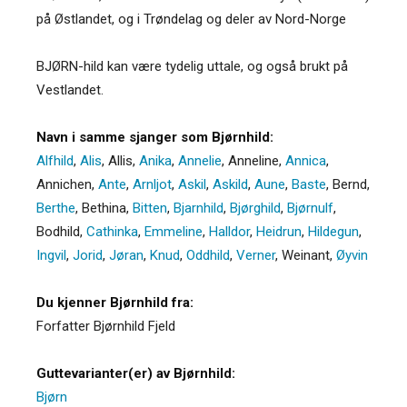
på Østlandet, og i Trøndelag og deler av Nord-Norge
BJØRN-hild kan være tydelig uttale, og også brukt på
Vestlandet.
Navn i samme sjanger som Bjørnhild:
Alfhild
,
Alis
,
Allis
,
Anika
,
Annelie
,
Anneline
,
Annica
,
Annichen
,
Ante
,
Arnljot
,
Askil
,
Askild
,
Aune
,
Baste
,
Bernd
,
Berthe
,
Bethina
,
Bitten
,
Bjarnhild
,
Bjørghild
,
Bjørnulf
,
Bodhild
,
Cathinka
,
Emmeline
,
Halldor
,
Heidrun
,
Hildegun
,
Ingvil
,
Jorid
,
Jøran
,
Knud
,
Oddhild
,
Verner
,
Weinant
,
Øyvin
Du kjenner Bjørnhild fra:
Forfatter Bjørnhild Fjeld
Guttevarianter(er) av Bjørnhild:
Bjørn