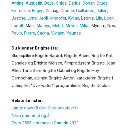
Amine
,
Augustin
,
Boye
,
Chloe
,
Darius
,
Dorian
,
Drude
,
Emmeline
,
Eugen
,
Gitlaug
,
Grunde
,
Guillaume
,
Julien
,
Justine
,
Jytte
,
Jørill
,
Kristofer
,
Kylian
,
Leonie
,
Lila
,
Loan
,
Ludolf
,
Mael
,
Mathys
,
Mehdi
,
Meline
,
Milda
,
Myriam
,
Noe
,
Paulo
,
Pierre
,
Sacha
,
Viviann
,
Younes
Du kjenner Brigitte fra:
Skuespillere Brigitte Bardot, Brigitte Auber, Brigitte Kali
Canales og Brigitte Nielsen, filmprodusent Brigitte Jean
Allen, forfattere Brigitte Gabriel og Brigitte Hoy
Carnochan, alpinist Brigitte Acton, karakteren Brigitte i
videspillet “Overwatch”, programleder Brigitte Duclos
Relaterte lister:
Lange navn (8 eller flere bokstaver)
Navn uten æ, ø og å
Topp 3523 jentenavn i Canada 2023