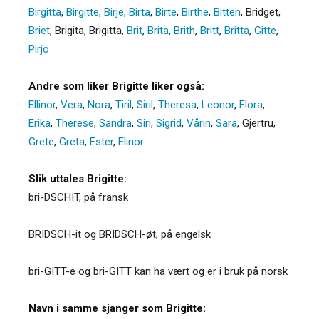
Birgitta
,
Birgitte
,
Birje
,
Birta
,
Birte
,
Birthe
,
Bitten
,
Bridget
,
Briet
,
Brigita
,
Brigitta
,
Brit
,
Brita
,
Brith
,
Britt
,
Britta
,
Gitte
,
Pirjo
Andre som liker Brigitte liker også:
Ellinor
,
Vera
,
Nora
,
Tiril
,
Siril
,
Theresa
,
Leonor
,
Flora
,
Erika
,
Therese
,
Sandra
,
Siri
,
Sigrid
,
Vårin
,
Sara
,
Gjertru
,
Grete
,
Greta
,
Ester
,
Elinor
Slik uttales Brigitte:
bri-DSCHIT, på fransk
BRIDSCH-it og BRIDSCH-øt, på engelsk
bri-GITT-e og bri-GITT kan ha vært og er i bruk på norsk
Navn i samme sjanger som Brigitte: