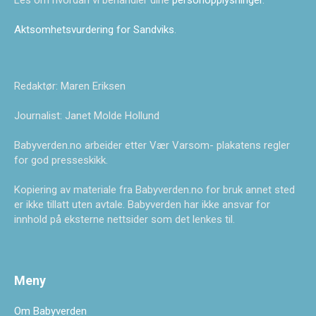
Les om hvordan vi behandler dine
personopplysninger
.
Aktsomhetsvurdering for Sandviks
.
Redaktør: Maren Eriksen
Journalist: Janet Molde Hollund
Babyverden.no arbeider etter Vær Varsom- plakatens regler
for god presseskikk.
Kopiering av materiale fra Babyverden.no for bruk annet sted
er ikke tillatt uten avtale. Babyverden har ikke ansvar for
innhold på eksterne nettsider som det lenkes til.
Meny
Om Babyverden