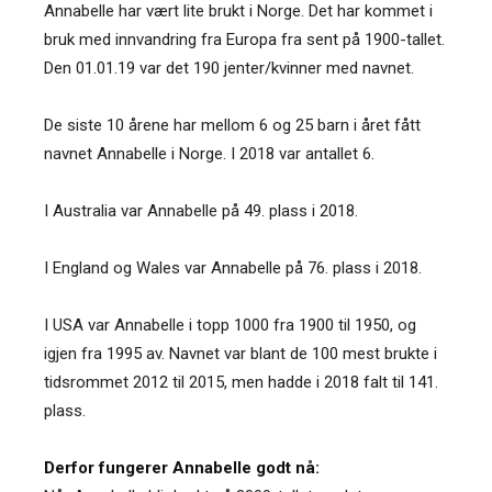
Annabelle har vært lite brukt i Norge. Det har kommet i
bruk med innvandring fra Europa fra sent på 1900-tallet.
Den 01.01.19 var det 190 jenter/kvinner med navnet.
De siste 10 årene har mellom 6 og 25 barn i året fått
navnet Annabelle i Norge. I 2018 var antallet 6.
I Australia var Annabelle på 49. plass i 2018.
I England og Wales var Annabelle på 76. plass i 2018.
I USA var Annabelle i topp 1000 fra 1900 til 1950, og
igjen fra 1995 av. Navnet var blant de 100 mest brukte i
tidsrommet 2012 til 2015, men hadde i 2018 falt til 141.
plass.
Derfor fungerer Annabelle godt nå: