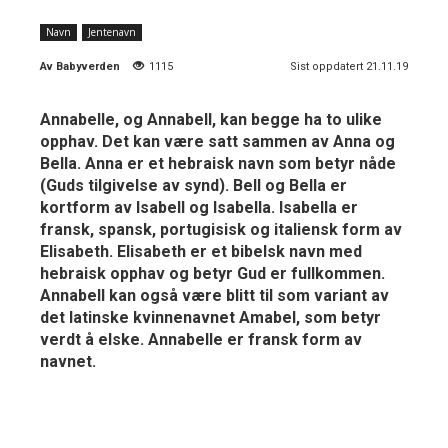
Navn
Jentenavn
Av
Babyverden
1115
Sist oppdatert 21.11.19
Annabelle, og Annabell, kan begge ha to ulike
opphav. Det kan være satt sammen av Anna og
Bella. Anna er et hebraisk navn som betyr nåde
(Guds tilgivelse av synd). Bell og Bella er
kortform av Isabell og Isabella. Isabella er
fransk, spansk, portugisisk og italiensk form av
Elisabeth. Elisabeth er et bibelsk navn med
hebraisk opphav og betyr Gud er fullkommen.
Annabell kan også være blitt til som variant av
det latinske kvinnenavnet Amabel, som betyr
verdt å elske. Annabelle er fransk form av
navnet.