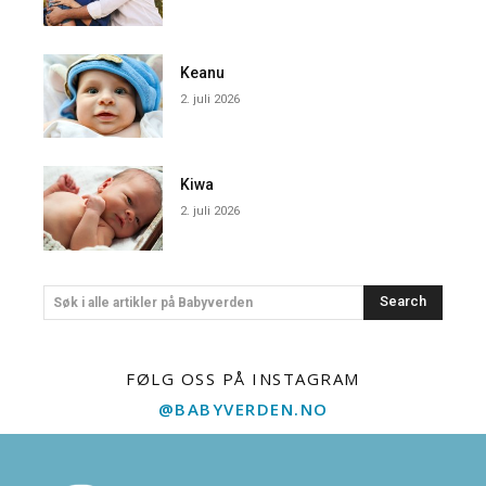
Keanu
2. juli 2026
Kiwa
2. juli 2026
Search
Søk i alle artikler på Babyverden
FØLG OSS PÅ INSTAGRAM
@BABYVERDEN.NO