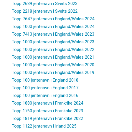
Topp 2639 jentenavn i Sveits 2023
Topp 2218 jentenavn i Sveits 2022
Topp 7647 jentenavn i England/Wales 2024
Topp 1000 jentenavn i England/Wales 2024
Topp 7413 jentenavn i England/Wales 2023
Topp 1000 jentenavn i England/Wales 2023
Topp 1000 jentenavn i England/Wales 2022
Topp 1000 jentenavn i England/Wales 2021
Topp 1000 jentenavn i England/Wales 2020
Topp 1000 jentenavn i England/Wales 2019
Topp 100 jentenavn i England 2018
Topp 100 jentenavn i England 2017
Topp 100 jentenavn i England 2016
Topp 1880 jentenavn i Frankrike 2024
Topp 1760 jentenavn i Frankrike 2023
Topp 1819 jentenavn i Frankrike 2022
Topp 1122 jentenavn i Irland 2025