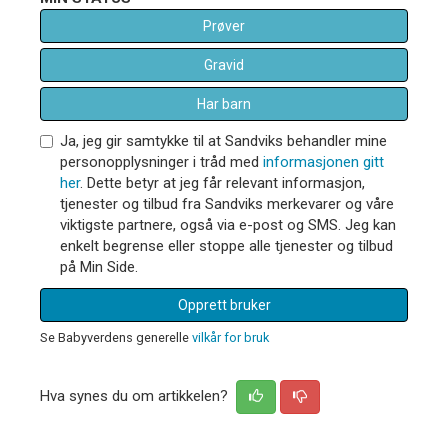
Prøver
Gravid
Har barn
Ja, jeg gir samtykke til at Sandviks behandler mine
personopplysninger i tråd med
informasjonen gitt
her
. Dette betyr at jeg får relevant informasjon,
tjenester og tilbud fra Sandviks merkevarer og våre
viktigste partnere, også via e-post og SMS. Jeg kan
enkelt begrense eller stoppe alle tjenester og tilbud
på Min Side.
Opprett bruker
Se Babyverdens generelle
vilkår for bruk
Hva synes du om artikkelen?