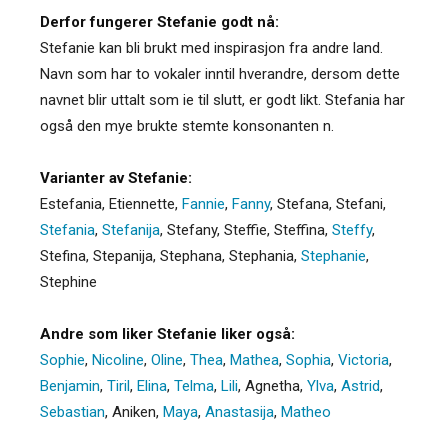
Derfor fungerer Stefanie godt nå:
Stefanie kan bli brukt med inspirasjon fra andre land.
Navn som har to vokaler inntil hverandre, dersom dette
navnet blir uttalt som ie til slutt, er godt likt. Stefania har
også den mye brukte stemte konsonanten n.
Varianter av Stefanie:
Estefania
,
Etiennette
,
Fannie
,
Fanny
,
Stefana
,
Stefani
,
Stefania
,
Stefanija
,
Stefany
,
Steffie
,
Steffina
,
Steffy
,
Stefina
,
Stepanija
,
Stephana
,
Stephania
,
Stephanie
,
Stephine
Andre som liker Stefanie liker også:
Sophie
,
Nicoline
,
Oline
,
Thea
,
Mathea
,
Sophia
,
Victoria
,
Benjamin
,
Tiril
,
Elina
,
Telma
,
Lili
,
Agnetha
,
Ylva
,
Astrid
,
Sebastian
,
Aniken
,
Maya
,
Anastasija
,
Matheo