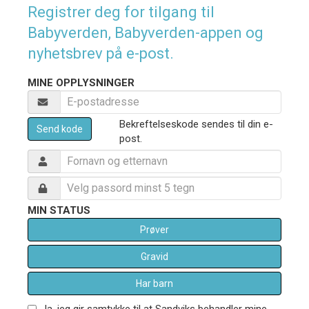
Registrer deg for tilgang til
Babyverden, Babyverden-appen og
nyhetsbrev på e-post.
MINE OPPLYSNINGER
Bekreftelseskode sendes til din e-
Send kode
post.
MIN STATUS
Prøver
Gravid
Har barn
Ja, jeg gir samtykke til at Sandviks behandler mine