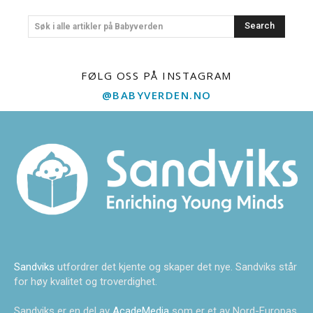
Search
Søk i alle artikler på Babyverden
FØLG OSS PÅ INSTAGRAM
@BABYVERDEN.NO
Sandviks
utfordrer det kjente og skaper det nye. Sandviks står
for høy kvalitet og troverdighet.
Sandviks er en del av
AcadeMedia
som er et av Nord-Europas