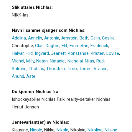
Slik uttales Nichlas:
NIKK-las
Navn i samme sjanger som Nichlas:
Adelina
,
Annelin
,
Antonia
,
Arnstein
,
Beth
,
Celin
,
Cesilie
,
Christophe
,
Clas
,
Dagfrid
,
Elif
,
Emmeline
,
Frederick
,
Halvar
,
Hild
,
Ingvard
,
Jeanett
,
Konstanse
,
Kristen
,
Lovise
,
Michel
,
Milly
,
Natan
,
Nataniel
,
Nicholai
,
Nilas
,
Rudi
,
Solrunn
,
Thobias
,
Thorstein
,
Timo
,
Tomm
,
Viviann
,
Ånund
,
Åste
Du kjenner Nichlas fra:
Ishockeyspiller Nichlas Falk, reality-deltaker Nichlas
Herluf Jensen
Jentevariant(er) av Nichlas:
Klausine
,
Nicole
,
Nikka
,
Nikola
,
Nikolaia
,
Nikoline
,
Nilsine