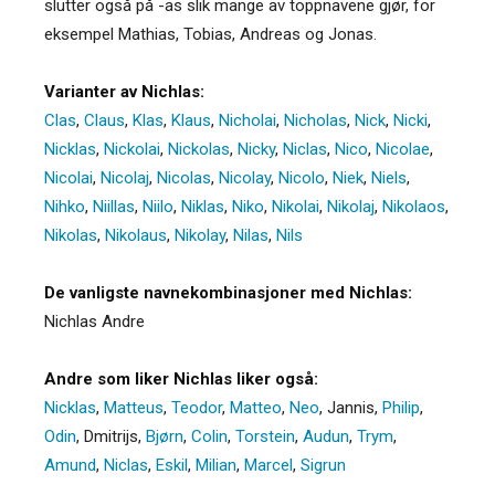
slutter også på -as slik mange av toppnavene gjør, for
eksempel Mathias, Tobias, Andreas og Jonas.
Varianter av Nichlas:
Clas
,
Claus
,
Klas
,
Klaus
,
Nicholai
,
Nicholas
,
Nick
,
Nicki
,
Nicklas
,
Nickolai
,
Nickolas
,
Nicky
,
Niclas
,
Nico
,
Nicolae
,
Nicolai
,
Nicolaj
,
Nicolas
,
Nicolay
,
Nicolo
,
Niek
,
Niels
,
Nihko
,
Niillas
,
Niilo
,
Niklas
,
Niko
,
Nikolai
,
Nikolaj
,
Nikolaos
,
Nikolas
,
Nikolaus
,
Nikolay
,
Nilas
,
Nils
De vanligste navnekombinasjoner med Nichlas:
Nichlas Andre
Andre som liker Nichlas liker også:
Nicklas
,
Matteus
,
Teodor
,
Matteo
,
Neo
,
Jannis
,
Philip
,
Odin
,
Dmitrijs
,
Bjørn
,
Colin
,
Torstein
,
Audun
,
Trym
,
Amund
,
Niclas
,
Eskil
,
Milian
,
Marcel
,
Sigrun