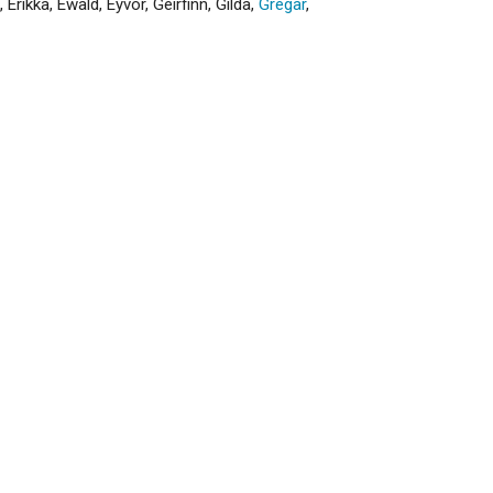
,
Erikka
,
Ewald
,
Eyvor
,
Geirfinn
,
Gilda
,
Gregar
,