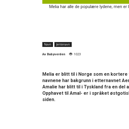
Melia har alle de populære lydene, men er li
Navn
Jentenavn
Av
Babyverden
1023
Melia er blitt til i Norge som en kortere
navnene har bakgrunn i etternavnet Aemi
Amalie har blitt til i Tyskland fra en d
Opphavet til Amal- er i språket østgotis
siden.