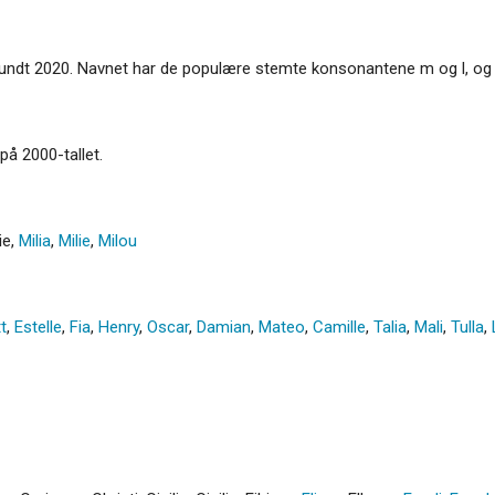
rundt 2020. Navnet har de populære stemte konsonantene m og l, og to
 på 2000-tallet.
ie
,
Milia
,
Milie
,
Milou
tt
,
Estelle
,
Fia
,
Henry
,
Oscar
,
Damian
,
Mateo
,
Camille
,
Talia
,
Mali
,
Tulla
,