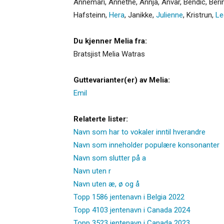
Annemari
,
Annethe
,
Annja
,
Anvar
,
Bendic
,
Beri
Hafsteinn
,
Hera
,
Janikke
,
Julienne
,
Kristrun
,
Le
Du kjenner Melia fra:
Bratsjist Melia Watras
Guttevarianter(er) av Melia:
Emil
Relaterte lister:
Navn som har to vokaler inntil hverandre
Navn som inneholder populære konsonanter
Navn som slutter på a
Navn uten r
Navn uten æ, ø og å
Topp 1586 jentenavn i Belgia 2022
Topp 4103 jentenavn i Canada 2024
Topp 3523 jentenavn i Canada 2023