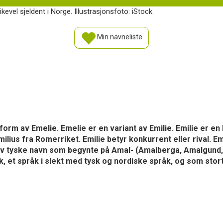
kevel sjeldent i Norge. Illustrasjonsfoto: iStock
Min navneliste
 form av Emelie. Emelie er en variant av Emilie. Emilie er en
lius fra Romerriket. Emilie betyr konkurrent eller rival. Em
el av tyske navn som begynte på Amal- (Amalberga, Amalgund, A
k, et språk i slekt med tysk og nordiske språk, og som stort