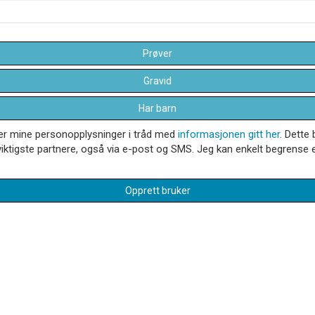
Prøver
Gravid
Har barn
dler mine personopplysninger i tråd med
informasjonen gitt her
. Dette 
iktigste partnere, også via e-post og SMS. Jeg kan enkelt begrense el
Opprett bruker