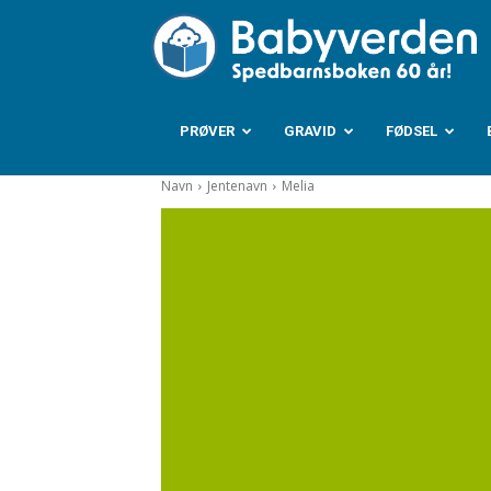
B
PRØVER
GRAVID
FØDSEL
Navn
Jentenavn
Melia