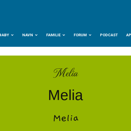
abyverden.no
BABY
NAVN
FAMILIE
FORUM
PODCAST
A
Melia
Melia
Melia