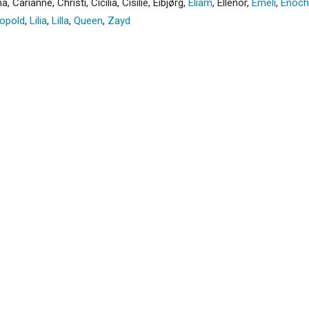
na
,
Carianne
,
Christi
,
Cicilia
,
Cisilie
,
Eibjørg
,
Eliam
,
Ellenor
,
Emeli
,
Enoch
opold
,
Lilia
,
Lilla
,
Queen
,
Zayd