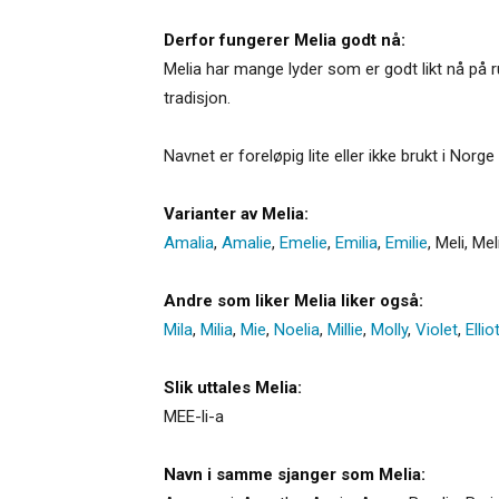
Derfor fungerer Melia godt nå:
Melia har mange lyder som er godt likt nå på 
tradisjon.
Navnet er foreløpig lite eller ikke brukt i Norge
Varianter av Melia:
Amalia
,
Amalie
,
Emelie
,
Emilia
,
Emilie
,
Meli
,
Mel
Andre som liker Melia liker også:
Mila
,
Milia
,
Mie
,
Noelia
,
Millie
,
Molly
,
Violet
,
Ellio
Slik uttales Melia:
MEE-li-a
Navn i samme sjanger som Melia: