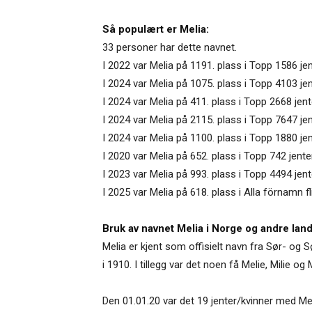
Så populært er Melia:
33 personer har dette navnet.
I 2022 var Melia på 1191. plass i Topp 1586 je
I 2024 var Melia på 1075. plass i Topp 4103 j
I 2024 var Melia på 411. plass i Topp 2668 jent
I 2024 var Melia på 2115. plass i Topp 7647 j
I 2024 var Melia på 1100. plass i Topp 1880 je
I 2020 var Melia på 652. plass i Topp 742 jent
I 2023 var Melia på 993. plass i Topp 4494 jen
I 2025 var Melia på 618. plass i Alla förnamn f
Bruk av navnet Melia i Norge og andre land
Melia er kjent som offisielt navn fra Sør- og Sø
i 1910. I tillegg var det noen få Melie, Milie o
Den 01.01.20 var det 19 jenter/kvinner med Meli