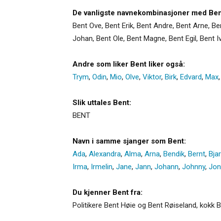
De vanligste navnekombinasjoner med Ben
Bent Ove, Bent Erik, Bent Andre, Bent Arne, Ben
Johan, Bent Ole, Bent Magne, Bent Egil, Bent Iva
Andre som liker Bent liker også:
Trym
,
Odin
,
Mio
,
Olve
,
Viktor
,
Birk
,
Edvard
,
Max
Slik uttales Bent:
BENT
Navn i samme sjanger som Bent:
Ada
,
Alexandra
,
Alma
,
Arna
,
Bendik
,
Bernt
,
Bja
Irma
,
Irmelin
,
Jane
,
Jann
,
Johann
,
Johnny
,
Jon
Du kjenner Bent fra:
Politikere Bent Høie og Bent Røiseland, kokk 