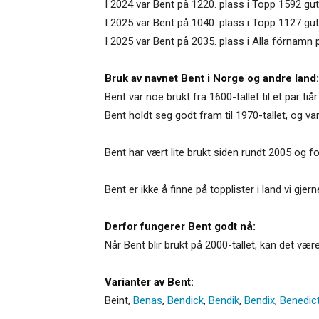
I 2024 var Bent på 1220. plass i Topp 1592 gut
I 2025 var Bent på 1040. plass i Topp 1127 gu
I 2025 var Bent på 2035. plass i Alla förnamn 
Bruk av navnet Bent i Norge og andre land:
Bent var noe brukt fra 1600-tallet til et par ti
Bent holdt seg godt fram til 1970-tallet, og va
Bent har vært lite brukt siden rundt 2005 og fo
Bent er ikke å finne på topplister i land vi g
Derfor fungerer Bent godt nå:
Når Bent blir brukt på 2000-tallet, kan det vær
Varianter av Bent:
Beint
,
Benas
,
Bendick
,
Bendik
,
Bendix
,
Benedic