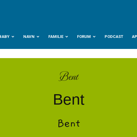
abyverden.no
BABY
NAVN
FAMILIE
FORUM
PODCAST
A
Bent
Bent
Bent