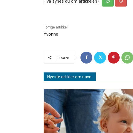
Hva synes du om artikkelen?
Forrige artikkel
Yvonne
Share
Nyeste artikler om navn: