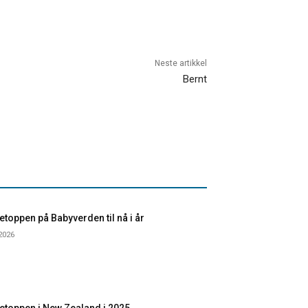
Neste artikkel
Bernt
toppen på Babyverden til nå i år
 2026
etoppen i New Zealand i 2025