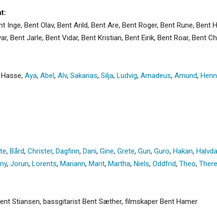
t:
t Inge, Bent Olav, Bent Arild, Bent Are, Bent Roger, Bent Rune, Bent H
r, Bent Jarle, Bent Vidar, Bent Kristian, Bent Eirik, Bent Roar, Bent Ch
,
Hasse
,
Aya
,
Abel
,
Alv
,
Sakarias
,
Silja
,
Ludvig
,
Amadeus
,
Amund
,
Henn
rte
,
Bård
,
Christer
,
Dagfinn
,
Dani
,
Gine
,
Grete
,
Gun
,
Guro
,
Hakan
,
Halvd
ny
,
Jorun
,
Lorents
,
Mariann
,
Marit
,
Martha
,
Niels
,
Oddfrid
,
Theo
,
Ther
Bent Stiansen, bassgitarist Bent Sæther, filmskaper Bent Hamer