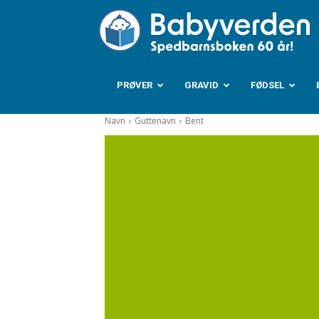
B
PRØVER
GRAVID
FØDSEL
Navn
Guttenavn
Bent