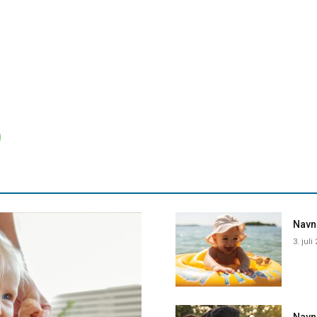
Navne
3. juli
Navn