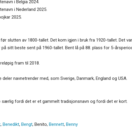
tenavn i Belgia 2024.
ttenavn i Nederland 2025.
pojkar 2025.
år før slutten av 1800-tallet. Det kom igjen i bruk fra 1920-tallet. Det 
r på sitt beste sent på 1960-tallet. Bent lå på 88. plass for 5-årsper
reløpig fram til 2018.
jerne deler navnetrender med, som Sverige, Danmark, England og USA.
e særlig fordi det er et gammelt tradisjonsnavn og fordi det er kort.
t
,
Benedikt
,
Bengt
,
Benito
,
Bennett
,
Benny