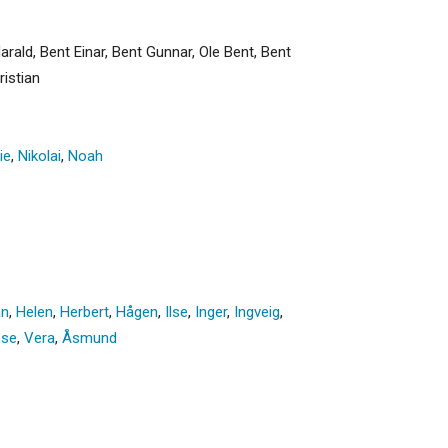
arald, Bent Einar, Bent Gunnar, Ole Bent, Bent
ristian
ie
,
Nikolai
,
Noah
an
,
Helen
,
Herbert
,
Hågen
,
Ilse
,
Inger
,
Ingveig
,
ese
,
Vera
,
Åsmund