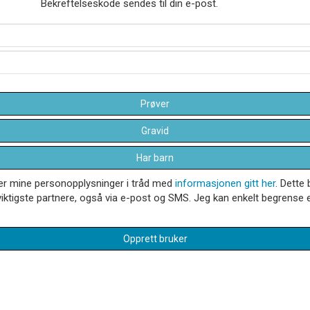
Bekreftelseskode sendes til din e-post.
Prøver
Gravid
Har barn
dler mine personopplysninger i tråd med
informasjonen gitt her
. Dette 
iktigste partnere, også via e-post og SMS. Jeg kan enkelt begrense el
Opprett bruker