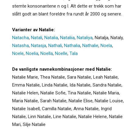
stemte konsonantene n og l. Alt dette er trekk som har
slått godt an blant foreldre fra rundt år 2000 og senere.
Varianter av Natalie:
Natacha
,
Natali
,
Natalia
,
Nataliia
,
Nataliya
,
Natalja
,
Nataly
,
Natasha
,
Natasja
,
Nathali
,
Nathalia
,
Nathalie
,
Noela
,
Noele
,
Noelia
,
Noella
,
Noelle
,
Tala
De vanligste navnekombinasjoner med Natalie:
Natalie Marie, Thea Natalie, Sara Natalie, Leah Natalie,
Emma Natalie, Linda Natalie, Ida Natalie, Sandra Natalie,
Natalie Helen, Natalie Sofie, Tina Natalie, Natalie Maria,
Maria Natalie, Sarah Natalie, Natalie Elise, Natalie Louise,
Natalie Isabell, Camilla Natalie, Anna Natalie, Ingrid
Natalie, Linn Natalie, Line Natalie, Natalie Helene, Natalie
Mari, Silje Natalie