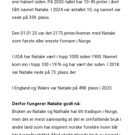
enn halvert siden. På 2020-tallet har 10-45 jenter i året
fått navnet Natalie. I 2024 var antallet 10, og navnet var
nede på 359. plass.
Den 01.01.25 var det 2175 jenter/kvinner med Natalie
som første eller eneste fornavn i Norge.
I USA har Natalie vært i topp 1000 siden 1900. Navnet
kom inn i topp 100 i 1976 og har vært der siden. I 2018
var Natalie nede på 73. plass der.
I England og Wales var Natalie på 498. plass i 2023.
Derfor fungerer Natalie godt nå:
Bruken av Natalie og Nathalie har litt tradisjon i Norge,
men det er mest sannsynlig at det er omfattende bruk i
andre land som har inspirert norske foreldre noen tiår
før tusenårsskiftet. Med sterkt økende bruk av navnet i