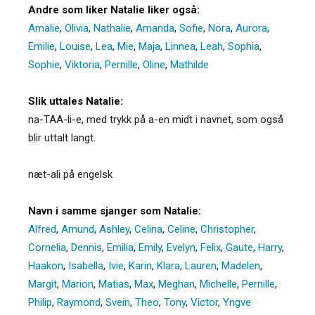
Andre som liker Natalie liker også:
Amalie
,
Olivia
,
Nathalie
,
Amanda
,
Sofie
,
Nora
,
Aurora
,
Emilie
,
Louise
,
Lea
,
Mie
,
Maja
,
Linnea
,
Leah
,
Sophia
,
Sophie
,
Viktoria
,
Pernille
,
Oline
,
Mathilde
Slik uttales Natalie:
na-TAA-li-e, med trykk på a-en midt i navnet, som også
blir uttalt langt.
næt-ali på engelsk
Navn i samme sjanger som Natalie:
Alfred
,
Amund
,
Ashley
,
Celina
,
Celine
,
Christopher
,
Cornelia
,
Dennis
,
Emilia
,
Emily
,
Evelyn
,
Felix
,
Gaute
,
Harry
,
Haakon
,
Isabella
,
Ivie
,
Karin
,
Klara
,
Lauren
,
Madelen
,
Margit
,
Marion
,
Matias
,
Max
,
Meghan
,
Michelle
,
Pernille
,
Philip
,
Raymond
,
Svein
,
Theo
,
Tony
,
Victor
,
Yngve