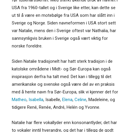
USA fra 1960-tallet og i Sverige like etter, kan dette se
ut til å være en motebølge fra USA som har slått inn i
Sverige og Norge. Siden navneformen i USA stort sett
var Natalie, mens den i Sverige oftest var Nathalia, har
sannsynligvis bruken i Sverige også vært viktig for
norske foreldre.
Siden Natalie tradisjonelt har hatt sterk tradisjon i de
katolske områdene i Midt- og Sør-Europa kan også
inspirasjon derfra ha talt med. Det kan i tillegg til det
amerikanske og svenske også være del av en praksis
med å hente navn fra Sør-Europa, slik vi kjenner det for
Matheo
,
Isabella
, Isabelle,
Elena
,
Celine
, Madeleine, og
tidigere René, Renée, André, Helén og Yvonne.
Natalie har flere vokallyder enn konsonantlyder, det har
to vokaler inntil hverandre, og det har i tillegg de godt