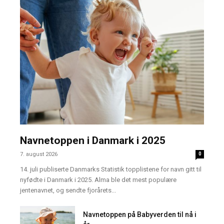
Navnetoppen i Danmark i 2025
7. august 2026
0
14. juli publiserte Danmarks Statistik topplistene for navn gitt til
nyfødte i Danmark i 2025. Alma ble det mest populære
jentenavnet, og sendte fjorårets...
Navnetoppen på Babyverden til nå i