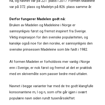
nå, og navnet var på 221. plass i 2017. Formen Madeline
var på 372. plass og Madelyn på 826. plass samme år.
Derfor fungerer Madelen godt nå:
Bruken av Madelen og Madeleine i Norge er
sannsynligvis først og fremst inspirert fra Sverige.
Viktig inspirasjon for den svenske populariteten, og
kanskje også noe for den norske, er sannsynligvis den
svenske prinsessen Madeleine som ble født i 1982.
At formen Madelen er forholdsvis mer vanlig i Norge
enn i Sverige, er nok først og fremst at det er praktisk
med en skrivemåte som passer bedre med uttalen.
Navnet i begge varianter har med de tre godt klangfulle
konsonantene m, l og n, som ofte går igjen i svært
populære navn siden rundt tusenårsskiftet.