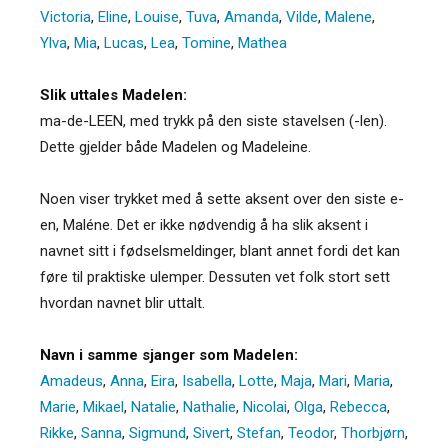
Victoria
,
Eline
,
Louise
,
Tuva
,
Amanda
,
Vilde
,
Malene
,
Ylva
,
Mia
,
Lucas
,
Lea
,
Tomine
,
Mathea
Slik uttales Madelen:
ma-de-LEEN, med trykk på den siste stavelsen (-len).
Dette gjelder både Madelen og Madeleine.
Noen viser trykket med å sette aksent over den siste e-
en, Maléne. Det er ikke nødvendig å ha slik aksent i
navnet sitt i fødselsmeldinger, blant annet fordi det kan
føre til praktiske ulemper. Dessuten vet folk stort sett
hvordan navnet blir uttalt.
Navn i samme sjanger som Madelen:
Amadeus
,
Anna
,
Eira
,
Isabella
,
Lotte
,
Maja
,
Mari
,
Maria
,
Marie
,
Mikael
,
Natalie
,
Nathalie
,
Nicolai
,
Olga
,
Rebecca
,
Rikke
,
Sanna
,
Sigmund
,
Sivert
,
Stefan
,
Teodor
,
Thorbjørn
,