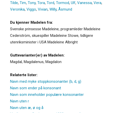
Tilde
,
Tim
,
Tony
,
Tora
,
Tord
,
Tormod
,
Ulf
,
Vanessa
,
Vera
,
Veronika
,
Viggo
,
Vivian
,
Willy
,
Åsmund
Du kjenner Madelen fra:
Svenske prinsesse Madeleine, programleder Madeleine
Cederström, skuespiller Madeleine Stowe, tidligere
utenriksminister i USA Madeleine Albright
Guttevarianter(er) av Madelen:
Magdal
,
Magdalenus
,
Magdalon
Relaterte lister:
Navn med myke stoppkonsonanter (b, d, g)
Navn som ender på konsonant
Navn som inneholder populære konsonanter
Navn uten r
Navn uten æ, ø og å