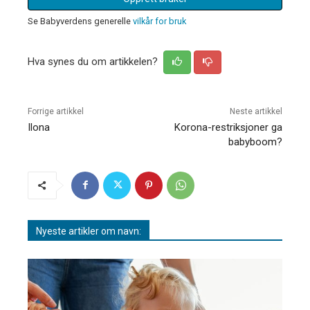
Se Babyverdens generelle
vilkår for bruk
Hva synes du om artikkelen?
Forrige artikkel
Neste artikkel
Ilona
Korona-restriksjoner ga
babyboom?
Nyeste artikler om navn: