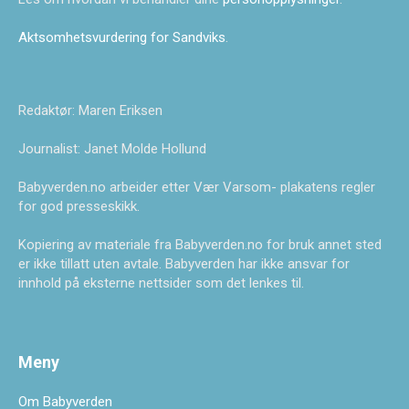
Aktsomhetsvurdering for Sandviks
.
Redaktør: Maren Eriksen
Journalist: Janet Molde Hollund
Babyverden.no arbeider etter Vær Varsom- plakatens regler
for god presseskikk.
Kopiering av materiale fra Babyverden.no for bruk annet sted
er ikke tillatt uten avtale. Babyverden har ikke ansvar for
innhold på eksterne nettsider som det lenkes til.
Meny
Om Babyverden