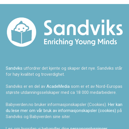
Sandviks
utfordrer det kjente og skaper det nye. Sandviks står
for høy kvalitet og troverdighet.
Sandviks er en del av
AcadeMedia
som er et av Nord-Europas
største utdanningsselskaper med ca 18 000 medarbeidere.
Babyverden.no bruker informasjonskapsler (Cookies).
Her kan
du lese mer om vår bruk av informasjonskapsler (cookies)
på
Sandviks og Babyverden sine siter.
Les om hvordan vi behandler dine
personopplysninger
.