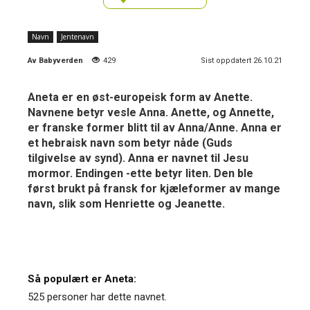
Navn
Jentenavn
Av
Babyverden
429
Sist oppdatert 26.10.21
Aneta er en øst-europeisk form av Anette.
Navnene betyr vesle Anna. Anette, og Annette,
er franske former blitt til av Anna/Anne. Anna er
et hebraisk navn som betyr nåde (Guds
tilgivelse av synd). Anna er navnet til Jesu
mormor. Endingen -ette betyr liten. Den ble
først brukt på fransk for kjæleformer av mange
navn, slik som Henriette og Jeanette.
Så populært er Aneta:
525 personer har dette navnet.