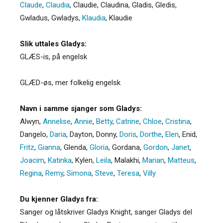
Claude
,
Claudia
,
Claudie
,
Claudina
,
Gladis
,
Gledis
,
Gwladus
,
Gwladys
,
Klaudia
,
Klaudie
Slik uttales Gladys:
GLÆS-is, på engelsk
GLÆD-øs, mer folkelig engelsk
Navn i samme sjanger som Gladys:
Alwyn
,
Annelise
,
Annie
,
Betty
,
Catrine
,
Chloe
,
Cristina
,
Dangelo
,
Daria
,
Dayton
,
Donny
,
Doris
,
Dorthe
,
Elen
,
Enid
,
Fritz
,
Gianna
,
Glenda
,
Gloria
,
Gordana
,
Gordon
,
Janet
,
Joacim
,
Katinka
,
Kylen
,
Leila
,
Malakhi
,
Marian
,
Matteus
,
Regina
,
Remy
,
Simona
,
Steve
,
Teresa
,
Villy
Du kjenner Gladys fra:
Sanger og låtskriver Gladys Knight, sanger Gladys del