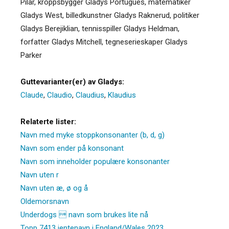
Pilar, kroppsbygger Gladys Portugues, matematiker
Gladys West, billedkunstner Gladys Raknerud, politiker
Gladys Berejiklian, tennisspiller Gladys Heldman,
forfatter Gladys Mitchell, tegneserieskaper Gladys
Parker
Guttevarianter(er) av Gladys:
Claude
,
Claudio
,
Claudius
,
Klaudius
Relaterte lister:
Navn med myke stoppkonsonanter (b, d, g)
Navn som ender på konsonant
Navn som inneholder populære konsonanter
Navn uten r
Navn uten æ, ø og å
Oldemorsnavn
Underdogs  navn som brukes lite nå
Topp 7413 jentenavn i England/Wales 2023