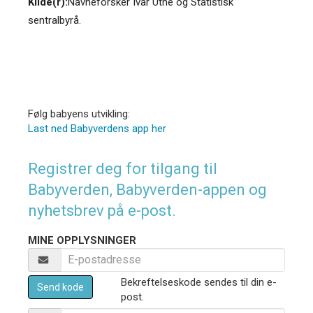
Kilde(r):
Navneforsker Ivar Utne og Statistisk
sentralbyrå.
Følg babyens utvikling:
Last ned Babyverdens app her
Registrer deg for tilgang til
Babyverden, Babyverden-appen og
nyhetsbrev på e-post.
MINE OPPLYSNINGER
Bekreftelseskode sendes til din e-
Send kode
post.