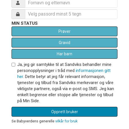
MIN STATUS
Prøver
Gravid
Har barn
Ja, jeg gir samtykke til at Sandviks behandler mine
personopplysninger i tråd med
informasjonen gitt
her
. Dette betyr at jeg får relevant informasjon,
tjenester og tilbud fra Sandviks merkevarer og våre
viktigste partnere, også via e-post og SMS. Jeg kan
enkelt begrense eller stoppe alle tjenester og tilbud
på Min Side.
Opprett bruker
Se Babyverdens generelle
vilkår for bruk