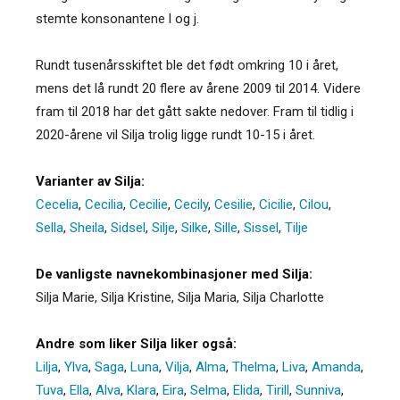
stemte konsonantene l og j.
Rundt tusenårsskiftet ble det født omkring 10 i året,
mens det lå rundt 20 flere av årene 2009 til 2014. Videre
fram til 2018 har det gått sakte nedover. Fram til tidlig i
2020-årene vil Silja trolig ligge rundt 10-15 i året.
Varianter av Silja:
Cecelia
,
Cecilia
,
Cecilie
,
Cecily
,
Cesilie
,
Cicilie
,
Cilou
,
Sella
,
Sheila
,
Sidsel
,
Silje
,
Silke
,
Sille
,
Sissel
,
Tilje
De vanligste navnekombinasjoner med Silja:
Silja Marie, Silja Kristine, Silja Maria, Silja Charlotte
Andre som liker Silja liker også:
Lilja
,
Ylva
,
Saga
,
Luna
,
Vilja
,
Alma
,
Thelma
,
Liva
,
Amanda
,
Tuva
,
Ella
,
Alva
,
Klara
,
Eira
,
Selma
,
Elida
,
Tirill
,
Sunniva
,