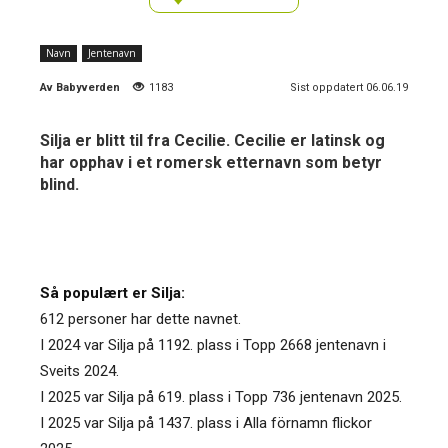
Navn
Jentenavn
Av
Babyverden
1183
Sist oppdatert 06.06.19
Silja er blitt til fra Cecilie. Cecilie er latinsk og
har opphav i et romersk etternavn som betyr
blind.
Så populært er Silja:
612 personer har dette navnet.
I 2024 var Silja på 1192. plass i Topp 2668 jentenavn i
Sveits 2024.
I 2025 var Silja på 619. plass i Topp 736 jentenavn 2025.
I 2025 var Silja på 1437. plass i Alla förnamn flickor