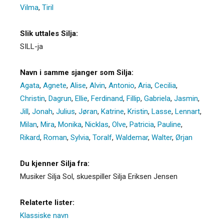
Vilma
,
Tiril
Slik uttales Silja:
SILL-ja
Navn i samme sjanger som Silja:
Agata
,
Agnete
,
Alise
,
Alvin
,
Antonio
,
Aria
,
Cecilia
,
Christin
,
Dagrun
,
Ellie
,
Ferdinand
,
Fillip
,
Gabriela
,
Jasmin
,
Jill
,
Jonah
,
Julius
,
Jøran
,
Katrine
,
Kristin
,
Lasse
,
Lennart
,
Milan
,
Mira
,
Monika
,
Nicklas
,
Olve
,
Patricia
,
Pauline
,
Rikard
,
Roman
,
Sylvia
,
Toralf
,
Waldemar
,
Walter
,
Ørjan
Du kjenner Silja fra:
Musiker Silja Sol, skuespiller Silja Eriksen Jensen
Relaterte lister:
Klassiske navn