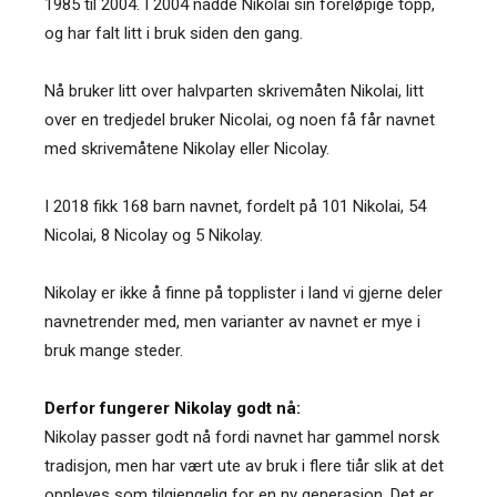
1985 til 2004. I 2004 nådde Nikolai sin foreløpige topp,
og har falt litt i bruk siden den gang.
Nå bruker litt over halvparten skrivemåten Nikolai, litt
over en tredjedel bruker Nicolai, og noen få får navnet
med skrivemåtene Nikolay eller Nicolay.
I 2018 fikk 168 barn navnet, fordelt på 101 Nikolai, 54
Nicolai, 8 Nicolay og 5 Nikolay.
Nikolay er ikke å finne på topplister i land vi gjerne deler
navnetrender med, men varianter av navnet er mye i
bruk mange steder.
Derfor fungerer Nikolay godt nå:
Nikolay passer godt nå fordi navnet har gammel norsk
tradisjon, men har vært ute av bruk i flere tiår slik at det
oppleves som tilgjengelig for en ny generasjon. Det er