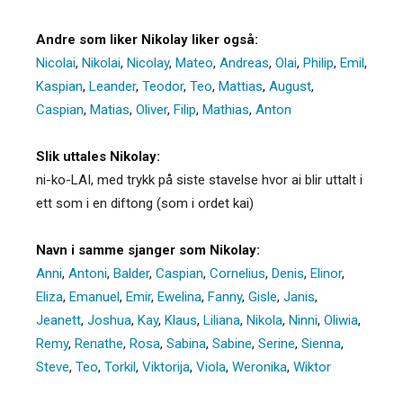
Andre som liker Nikolay liker også:
Nicolai
,
Nikolai
,
Nicolay
,
Mateo
,
Andreas
,
Olai
,
Philip
,
Emil
,
Kaspian
,
Leander
,
Teodor
,
Teo
,
Mattias
,
August
,
Caspian
,
Matias
,
Oliver
,
Filip
,
Mathias
,
Anton
Slik uttales Nikolay:
ni-ko-LAI, med trykk på siste stavelse hvor ai blir uttalt i
ett som i en diftong (som i ordet kai)
Navn i samme sjanger som Nikolay:
Anni
,
Antoni
,
Balder
,
Caspian
,
Cornelius
,
Denis
,
Elinor
,
Eliza
,
Emanuel
,
Emir
,
Ewelina
,
Fanny
,
Gisle
,
Janis
,
Jeanett
,
Joshua
,
Kay
,
Klaus
,
Liliana
,
Nikola
,
Ninni
,
Oliwia
,
Remy
,
Renathe
,
Rosa
,
Sabina
,
Sabine
,
Serine
,
Sienna
,
Steve
,
Teo
,
Torkil
,
Viktorija
,
Viola
,
Weronika
,
Wiktor