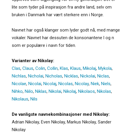
lite som tyder på inspirasjon fra andre land, selv om
bruken i Danmark har vært sterkere enn i Norge.
Navnet har også klanger som lyder godt nå, med mange
vokaler. Navnet har dessuten de konsonantene l og n
som er populære i navn for tiden.
Varianter av Nikolay:
Clas
,
Claus
,
Colin
,
Collin
,
Klas
,
Klaus
,
Mikolaj
,
Mykola
,
Nichlas
,
Nicholai
,
Nicholas
,
Nicklas
,
Nickolai
,
Niclas
,
Nicolae
,
Nicolai
,
Nicolaj
,
Nicolas
,
Nicolay
,
Niek
,
Niels
,
Nihko
,
Niilo
,
Niklas
,
Nikolai
,
Nikolaj
,
Nikolaos
,
Nikolas
,
Nikolaus
,
Nils
De vanligste navnekombinasjoner med Nikolay:
Adrian Nikolay, Even Nikolay, Markus Nikolay, Sander
Nikolay