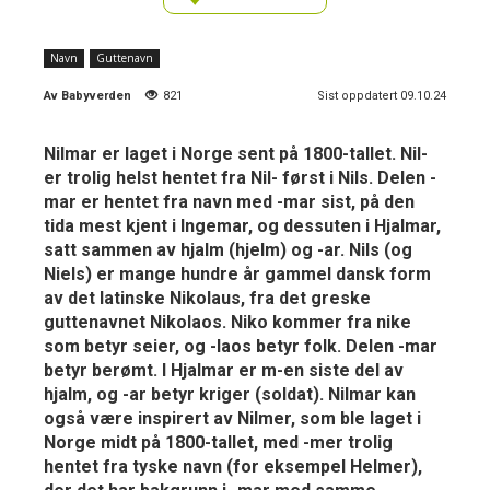
Navn
Guttenavn
Av
Babyverden
821
Sist oppdatert 09.10.24
Nilmar er laget i Norge sent på 1800-tallet. Nil-
er trolig helst hentet fra Nil- først i Nils. Delen -
mar er hentet fra navn med -mar sist, på den
tida mest kjent i Ingemar, og dessuten i Hjalmar,
satt sammen av hjalm (hjelm) og -ar. Nils (og
Niels) er mange hundre år gammel dansk form
av det latinske Nikolaus, fra det greske
guttenavnet Nikolaos. Niko kommer fra nike
som betyr seier, og -laos betyr folk. Delen -mar
betyr berømt. I Hjalmar er m-en siste del av
hjalm, og -ar betyr kriger (soldat). Nilmar kan
også være inspirert av Nilmer, som ble laget i
Norge midt på 1800-tallet, med -mer trolig
hentet fra tyske navn (for eksempel Helmer),