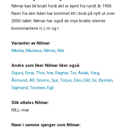
Nilmar kan bli brukt fordi det er kjent fra rundt år 1900.
Navn fra den tiden har kommet litt i bruk på nytt ut over
2000-tallet. Nilmar har også de mye brukte stemte
konsonantene n, l, m og r.
Varianter av Nilmar:
Nikolai
,
Nikolaus
,
Nilmer
,
Nils
Andre som liker Nilmar liker også:
Sigurd
,
Einar
,
Thor
,
Ivar
,
Ragnar
,
Tor
,
Aslak
,
Varg
,
Åsmund
,
Alf
,
Snorre
,
Sjur
,
Torjus
,
Eilev
,
Eilif
,
Eir
,
Øystein
,
Sigmund
,
Torstein
,
Egil
Slik uttales Nilmar:
NILL-mar
Navn i samme sjanger som Nilmar: