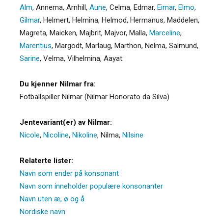
Alm
,
Annema
,
Arnhill
,
Aune
,
Celma
,
Edmar
,
Eimar
,
Elmo
,
Gilmar
,
Helmert
,
Helmina
,
Helmod
,
Hermanus
,
Maddelen
,
Magreta
,
Maicken
,
Majbrit
,
Majvor
,
Malla
,
Marceline
,
Marentius
,
Margodt
,
Marlaug
,
Marthon
,
Nelma
,
Salmund
,
Sarine
,
Velma
,
Vilhelmina
,
Aayat
Du kjenner Nilmar fra:
Fotballspiller Nilmar (Nilmar Honorato da Silva)
Jentevariant(er) av Nilmar:
Nicole
,
Nicoline
,
Nikoline
,
Nilma
,
Nilsine
Relaterte lister:
Navn som ender på konsonant
Navn som inneholder populære konsonanter
Navn uten æ, ø og å
Nordiske navn