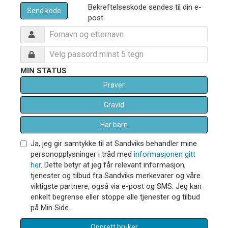
Bekreftelseskode sendes til din e-
Send kode
post.
MIN STATUS
Prøver
Gravid
Har barn
Ja, jeg gir samtykke til at Sandviks behandler mine
personopplysninger i tråd med
informasjonen gitt
her
. Dette betyr at jeg får relevant informasjon,
tjenester og tilbud fra Sandviks merkevarer og våre
viktigste partnere, også via e-post og SMS. Jeg kan
enkelt begrense eller stoppe alle tjenester og tilbud
på Min Side.
Opprett bruker