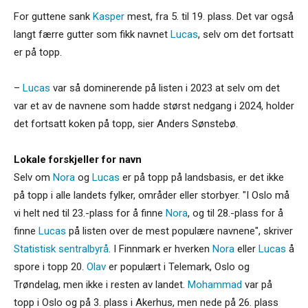
For guttene sank
Kasper
mest, fra 5. til 19. plass. Det var også
langt færre gutter som fikk navnet
Lucas
, selv om det fortsatt
er på topp.
–
Lucas
var så dominerende på listen i 2023 at selv om det
var et av de navnene som hadde størst nedgang i 2024, holder
det fortsatt koken på topp, sier Anders Sønstebø.
Lokale forskjeller for navn
Selv om
Nora
og
Lucas
er på topp på landsbasis, er det ikke
på topp i alle landets fylker, områder eller storbyer. "I Oslo må
vi helt ned til 23.-plass for å finne
Nora
, og til 28.-plass for å
finne
Lucas
på listen over de mest populære navnene", skriver
Statistisk sentralbyrå
. I Finnmark er hverken
Nora
eller
Lucas
å
spore i topp 20.
Olav
er populært i Telemark, Oslo og
Trøndelag, men ikke i resten av landet.
Mohammad
var på
topp i Oslo og på 3. plass i Akerhus, men nede på 26. plass