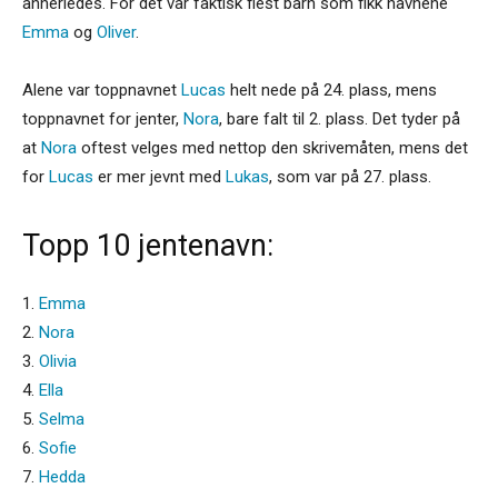
annerledes. For det var faktisk flest barn som fikk navnene
Emma
og
Oliver
.
Alene var toppnavnet
Lucas
helt nede på 24. plass, mens
toppnavnet for jenter,
Nora
, bare falt til 2. plass. Det tyder på
at
Nora
oftest velges med nettop den skrivemåten, mens det
for
Lucas
er mer jevnt med
Lukas
, som var på 27. plass.
Topp 10 jentenavn:
1.
Emma
2.
Nora
3.
Olivia
4.
Ella
5.
Selma
6.
Sofie
7.
Hedda