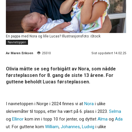
En pappa med Nora og lille Lucas? Illustrasjonsfoto: iStock
Navnetoppen
Av
Maren Eriksen
25510
Sist oppdatert 14.02.25
Olivia måtte se seg forbigått av Nora, som nådde
førsteplassen for 8. gang de siste 13 årene. For
guttene beholdt Lucas førsteplassen.
I navnetoppen i Norge i 2024 finnes vi at
Nora
i ulike
skrivemåter til topps, etter ha vært på 6. plass i 2023.
Selma
og
Ellinor
kom inn i topp 10 for jenter, og dyttet
Alma
og
Ada
ut. For guttene kom
William
,
Johannes
,
Ludvig
i ulike