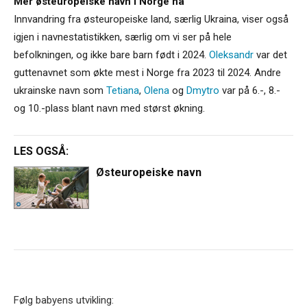
Mer østeuropeiske navn i Norge nå
Innvandring fra østeuropeiske land, særlig Ukraina, viser også
igjen i navnestatistikken, særlig om vi ser på hele
befolkningen, og ikke bare barn født i 2024.
Oleksandr
var det
guttenavnet som økte mest i Norge fra 2023 til 2024. Andre
ukrainske navn som
Tetiana
,
Olena
og
Dmytro
var på 6.-, 8.-
og 10.-plass blant navn med størst økning.
LES OGSÅ:
Østeuropeiske navn
Følg babyens utvikling: