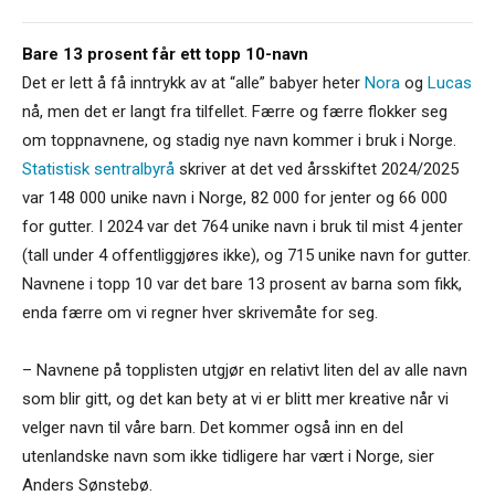
Bare 13 prosent får ett topp 10-navn
Det er lett å få inntrykk av at “alle” babyer heter
Nora
og
Lucas
nå, men det er langt fra tilfellet. Færre og færre flokker seg
om toppnavnene, og stadig nye navn kommer i bruk i Norge.
Statistisk sentralbyrå
skriver at det ved årsskiftet 2024/2025
var 148 000 unike navn i Norge, 82 000 for jenter og 66 000
for gutter. I 2024 var det 764 unike navn i bruk til mist 4 jenter
(tall under 4 offentliggjøres ikke), og 715 unike navn for gutter.
Navnene i topp 10 var det bare 13 prosent av barna som fikk,
enda færre om vi regner hver skrivemåte for seg.
– Navnene på topplisten utgjør en relativt liten del av alle navn
som blir gitt, og det kan bety at vi er blitt mer kreative når vi
velger navn til våre barn. Det kommer også inn en del
utenlandske navn som ikke tidligere har vært i Norge, sier
Anders Sønstebø.