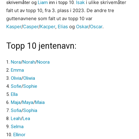
Isak
i ulike skrivemåter
skrivemåter og
Liam
inn i topp 10.
falt ut av topp 10, fra 3. plass i 2023. De andre tre
guttenavnene som falt ut av topp 10 var
Kasper
/
Casper
/
Kacper
,
Elias
og
Oskar
/
Oscar
.
Topp 10 jentenavn:
1.
Nora
/
Norah
/
Noora
2.
Emma
3.
Olivia
/
Oliwia
4.
Sofie
/
Sophie
5.
Ella
6.
Maja
/
Maya
/
Maia
7.
Sofia
/
Sophia
8.
Leah
/
Lea
9.
Selma
10.
Ellinor