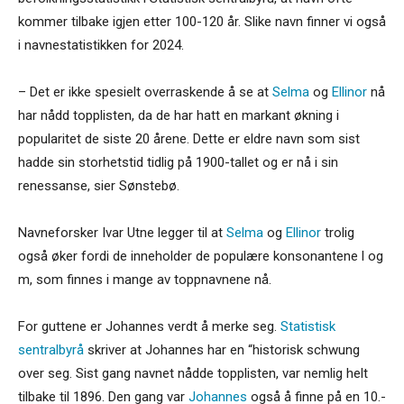
kommer tilbake igjen etter 100-120 år. Slike navn finner vi også
i navnestatistikken for 2024.
– Det er ikke spesielt overraskende å se at
Selma
og
Ellinor
nå
har nådd topplisten, da de har hatt en markant økning i
popularitet de siste 20 årene. Dette er eldre navn som sist
hadde sin storhetstid tidlig på 1900-tallet og er nå i sin
renessanse, sier Sønstebø.
Navneforsker Ivar Utne legger til at
Selma
og
Ellinor
trolig
også øker fordi de inneholder de populære konsonantene l og
m, som finnes i mange av toppnavnene nå.
For guttene er Johannes verdt å merke seg.
Statistisk
sentralbyrå
skriver at Johannes har en “historisk schwung
over seg. Sist gang navnet nådde topplisten, var nemlig helt
tilbake til 1896. Den gang var
Johannes
også å finne på en 10.-