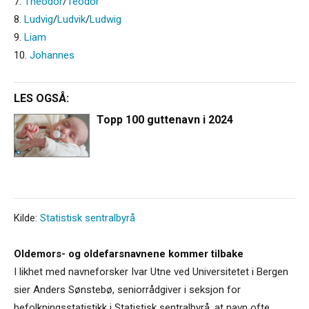
7.
Theodor
/
Teodor
8.
Ludvig
/
Ludvik
/
Ludwig
9.
Liam
10.
Johannes
LES OGSÅ:
Topp 100 guttenavn i 2024
Kilde:
Statistisk sentralbyrå
Oldemors- og oldefarsnavnene kommer tilbake
I likhet med navneforsker Ivar Utne ved Universitetet i Bergen
sier Anders Sønstebø, seniorrådgiver i seksjon for
befolkningsstatistikk i Statistisk sentralbyrå, at navn ofte