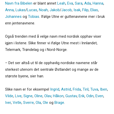
Navn fra Bibelen
er blant annet
Leah
,
Eva
,
Sara
,
Ada
,
Hanna
,
Anna
,
Lukas
/
Lucas
,
Noah
,
Jakob
/
Jacob
,
Isak
,
Filip
,
Elias
,
Johannes
og
Tobias
. Ifølge Utne er guttenavnene mer i bruk
enn jentenavnene.
Også trenden med å velge navn med nordisk opphav viser
igjen i listene. Slike finner vi ifølge Utne mest i Innlandet,
Telemark, Trøndelag og i Nord-Norge.
– Det ser altså ut til de opphavlig nordiske navnene står
sterkest utenom det sentrale Østlandet og mange av de
største byene, sier han.
Slike navn er for eksempel
Ingrid
,
Astrid
,
Frida
,
Tiril
,
Tuva
,
Iben
,
Vilde
,
Live
,
Signe
,
Oline
,
Olav
,
Håkon
,
Gustav
,
Erik
,
Odin
,
Even
,
Iver
,
Vetle
,
Sverre
,
Ola
,
Ole
og
Brage
.