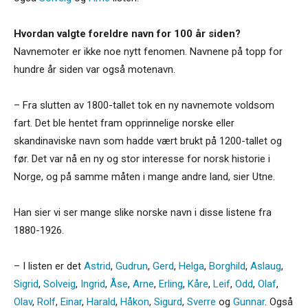
Hvordan valgte foreldre navn for 100 år siden?
Navnemoter er ikke noe nytt fenomen. Navnene på topp for
hundre år siden var også motenavn.
– Fra slutten av 1800-tallet tok en ny navnemote voldsom
fart. Det ble hentet fram opprinnelige norske eller
skandinaviske navn som hadde vært brukt på 1200-tallet og
før. Det var nå en ny og stor interesse for norsk historie i
Norge, og på samme måten i mange andre land, sier Utne.
Han sier vi ser mange slike norske navn i disse listene fra
1880-1926.
– I listen er det
Astrid
,
Gudrun
,
Gerd
,
Helga
,
Borghild
,
Aslaug
,
Sigrid
,
Solveig
,
Ingrid
,
Åse
,
Arne
,
Erling
,
Kåre
,
Leif
,
Odd
,
Olaf
,
Olav
,
Rolf
,
Einar
,
Harald
,
Håkon
,
Sigurd
,
Sverre
og
Gunnar
. Også