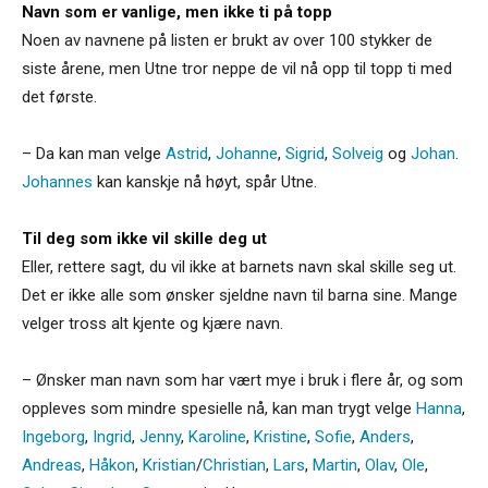
Navn som er vanlige, men ikke ti på topp
Noen av navnene på listen er brukt av over 100 stykker de
siste årene, men Utne tror neppe de vil nå opp til topp ti med
det første.
– Da kan man velge
Astrid
,
Johanne
,
Sigrid
,
Solveig
og
Johan
.
Johannes
kan kanskje nå høyt, spår Utne.
Til deg som ikke vil skille deg ut
Eller, rettere sagt, du vil ikke at barnets navn skal skille seg ut.
Det er ikke alle som ønsker sjeldne navn til barna sine. Mange
velger tross alt kjente og kjære navn.
– Ønsker man navn som har vært mye i bruk i flere år, og som
oppleves som mindre spesielle nå, kan man trygt velge
Hanna
,
Ingeborg
,
Ingrid
,
Jenny
,
Karoline
,
Kristine
,
Sofie
,
Anders
,
Andreas
,
Håkon
,
Kristian
/
Christian
,
Lars
,
Martin
,
Olav
,
Ole
,