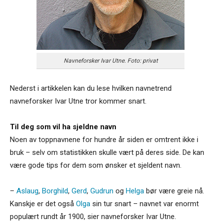
Navneforsker Ivar Utne. Foto: privat
Nederst i artikkelen kan du lese hvilken navnetrend
navneforsker Ivar Utne tror kommer snart.
Til deg som vil ha sjeldne navn
Noen av toppnavnene for hundre år siden er omtrent ikke i
bruk – selv om statistikken skulle vært på deres side. De kan
være gode tips for dem som ønsker et sjeldent navn.
–
Aslaug
,
Borghild
,
Gerd
,
Gudrun
og
Helga
bør være greie nå.
Kanskje er det også
Olga
sin tur snart – navnet var enormt
populært rundt år 1900, sier navneforsker Ivar Utne.