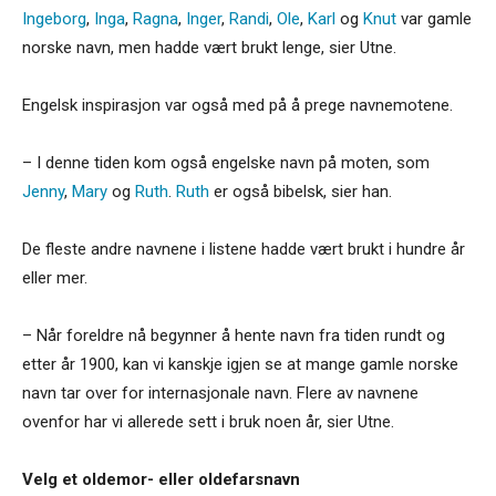
Ingeborg
,
Inga
,
Ragna
,
Inger
,
Randi
,
Ole
,
Karl
og
Knut
var gamle
norske navn, men hadde vært brukt lenge, sier Utne.
Engelsk inspirasjon var også med på å prege navnemotene.
– I denne tiden kom også engelske navn på moten, som
Jenny
,
Mary
og
Ruth
.
Ruth
er også bibelsk, sier han.
De fleste andre navnene i listene hadde vært brukt i hundre år
eller mer.
– Når foreldre nå begynner å hente navn fra tiden rundt og
etter år 1900, kan vi kanskje igjen se at mange gamle norske
navn tar over for internasjonale navn. Flere av navnene
ovenfor har vi allerede sett i bruk noen år, sier Utne.
Velg et oldemor- eller oldefarsnavn