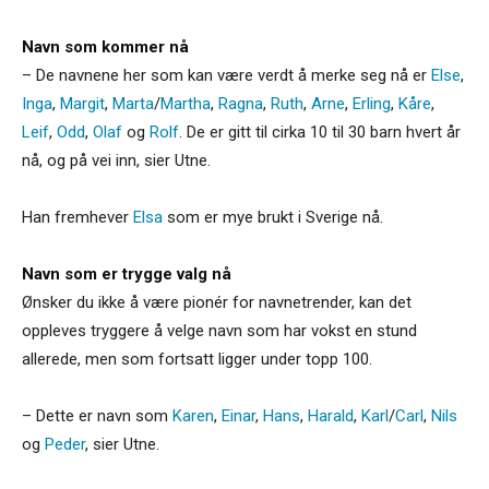
Navn som kommer nå
– De navnene her som kan være verdt å merke seg nå er
Else
,
Inga
,
Margit
,
Marta
/
Martha
,
Ragna
,
Ruth
,
Arne
,
Erling
,
Kåre
,
Leif
,
Odd
,
Olaf
og
Rolf
. De er gitt til cirka 10 til 30 barn hvert år
nå, og på vei inn, sier Utne.
Han fremhever
Elsa
som er mye brukt i Sverige nå.
Navn som er trygge valg nå
Ønsker du ikke å være pionér for navnetrender, kan det
oppleves tryggere å velge navn som har vokst en stund
allerede, men som fortsatt ligger under topp 100.
– Dette er navn som
Karen
,
Einar
,
Hans
,
Harald
,
Karl
/
Carl
,
Nils
og
Peder
, sier Utne.