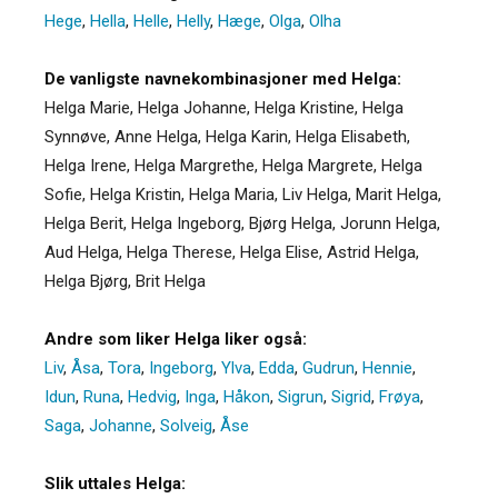
Hege
,
Hella
,
Helle
,
Helly
,
Hæge
,
Olga
,
Olha
De vanligste navnekombinasjoner med Helga:
Helga Marie, Helga Johanne, Helga Kristine, Helga
Synnøve, Anne Helga, Helga Karin, Helga Elisabeth,
Helga Irene, Helga Margrethe, Helga Margrete, Helga
Sofie, Helga Kristin, Helga Maria, Liv Helga, Marit Helga,
Helga Berit, Helga Ingeborg, Bjørg Helga, Jorunn Helga,
Aud Helga, Helga Therese, Helga Elise, Astrid Helga,
Helga Bjørg, Brit Helga
Andre som liker Helga liker også:
Liv
,
Åsa
,
Tora
,
Ingeborg
,
Ylva
,
Edda
,
Gudrun
,
Hennie
,
Idun
,
Runa
,
Hedvig
,
Inga
,
Håkon
,
Sigrun
,
Sigrid
,
Frøya
,
Saga
,
Johanne
,
Solveig
,
Åse
Slik uttales Helga: