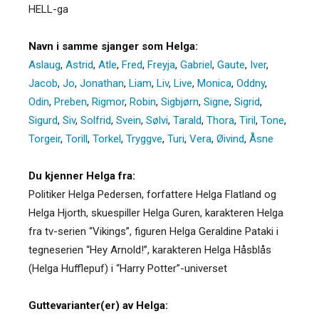
HELL-ga
Navn i samme sjanger som Helga:
Aslaug
,
Astrid
,
Atle
,
Fred
,
Freyja
,
Gabriel
,
Gaute
,
Iver
,
Jacob
,
Jo
,
Jonathan
,
Liam
,
Liv
,
Live
,
Monica
,
Oddny
,
Odin
,
Preben
,
Rigmor
,
Robin
,
Sigbjørn
,
Signe
,
Sigrid
,
Sigurd
,
Siv
,
Solfrid
,
Svein
,
Sølvi
,
Tarald
,
Thora
,
Tiril
,
Tone
,
Torgeir
,
Torill
,
Torkel
,
Tryggve
,
Turi
,
Vera
,
Øivind
,
Åsne
Du kjenner Helga fra:
Politiker Helga Pedersen, forfattere Helga Flatland og
Helga Hjorth, skuespiller Helga Guren, karakteren Helga
fra tv-serien “Vikings”, figuren Helga Geraldine Pataki i
tegneserien “Hey Arnold!”, karakteren Helga Håsblås
(Helga Hufflepuf) i “Harry Potter”-universet
Guttevarianter(er) av Helga: