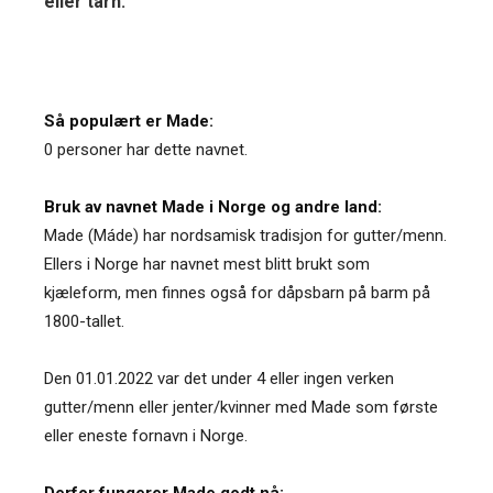
eller tårn.
Så populært er Made:
0 personer har dette navnet.
Bruk av navnet Made i Norge og andre land:
Made (Máde) har nordsamisk tradisjon for gutter/menn.
Ellers i Norge har navnet mest blitt brukt som
kjæleform, men finnes også for dåpsbarn på barm på
1800-tallet.
Den 01.01.2022 var det under 4 eller ingen verken
gutter/menn eller jenter/kvinner med Made som første
eller eneste fornavn i Norge.
Derfor fungerer Made godt nå: