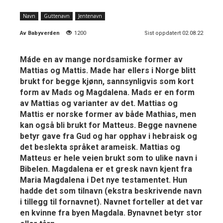
Navn
Guttenavn
Jentenavn
Av
Babyverden
1200
Sist oppdatert 02.08.22
Máde en av mange nordsamiske former av
Mattias og Mattis. Made har ellers i Norge blitt
brukt for begge kjønn, sannsynligvis som kort
form av Mads og Magdalena. Mads er en form
av Mattias og varianter av det. Mattias og
Mattis er norske former av både Mathias, men
kan også bli brukt for Matteus. Begge navnene
betyr gave fra Gud og har opphav i hebraisk og
det beslekta språket arameisk. Mattias og
Matteus er hele veien brukt som to ulike navn i
Bibelen. Magdalena er et gresk navn kjent fra
Maria Magdalena i Det nye testamentet. Hun
hadde det som tilnavn (ekstra beskrivende navn
i tillegg til fornavnet). Navnet forteller at det var
en kvinne fra byen Magdala. Bynavnet betyr stor