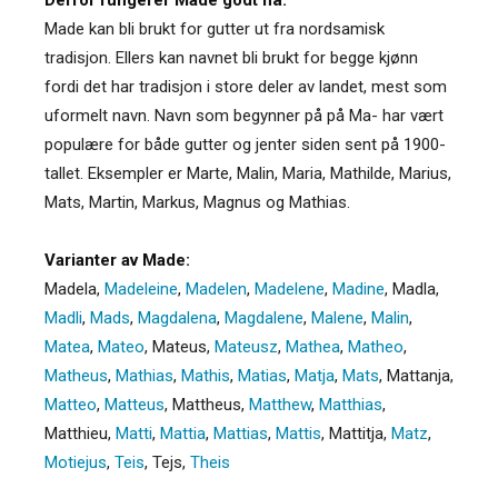
Made kan bli brukt for gutter ut fra nordsamisk
tradisjon. Ellers kan navnet bli brukt for begge kjønn
fordi det har tradisjon i store deler av landet, mest som
uformelt navn. Navn som begynner på på Ma- har vært
populære for både gutter og jenter siden sent på 1900-
tallet. Eksempler er Marte, Malin, Maria, Mathilde, Marius,
Mats, Martin, Markus, Magnus og Mathias.
Varianter av Made:
Madela
,
Madeleine
,
Madelen
,
Madelene
,
Madine
,
Madla
,
Madli
,
Mads
,
Magdalena
,
Magdalene
,
Malene
,
Malin
,
Matea
,
Mateo
,
Mateus
,
Mateusz
,
Mathea
,
Matheo
,
Matheus
,
Mathias
,
Mathis
,
Matias
,
Matja
,
Mats
,
Mattanja
,
Matteo
,
Matteus
,
Mattheus
,
Matthew
,
Matthias
,
Matthieu
,
Matti
,
Mattia
,
Mattias
,
Mattis
,
Mattitja
,
Matz
,
Motiejus
,
Teis
,
Tejs
,
Theis