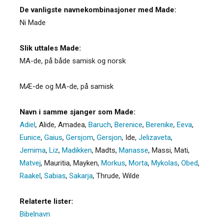
De vanligste navnekombinasjoner med Made:
Ni Made
Slik uttales Made:
MA-de, på både samisk og norsk
MÆ-de og MA-de, på samisk
Navn i samme sjanger som Made:
Adiel
,
Alide
,
Amadea
,
Baruch
,
Berenice
,
Berenike
,
Eeva
,
Eunice
,
Gaius
,
Gersjom
,
Gersjon
,
Ide
,
Jelizaveta
,
Jemima
,
Liz
,
Madikken
,
Madts
,
Manasse
,
Massi
,
Mati
,
Matvej
,
Mauritia
,
Mayken
,
Morkus
,
Morta
,
Mykolas
,
Obed
,
Raakel
,
Sabias
,
Sakarja
,
Thrude
,
Wilde
Relaterte lister:
Bibelnavn