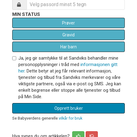
MIN STATUS
Prøver
Gravid
Har barn
Ja, jeg gir samtykke til at Sandviks behandler mine
personopplysninger i tråd med
informasjonen gitt
her
. Dette betyr at jeg får relevant informasjon,
tjenester og tilbud fra Sandviks merkevarer og våre
viktigste partnere, også via e-post og SMS. Jeg kan
enkelt begrense eller stoppe alle tjenester og tilbud
på Min Side.
Opprett bruker
Se Babyverdens generelle
vilkår for bruk
Hva synes du om artikkelen?