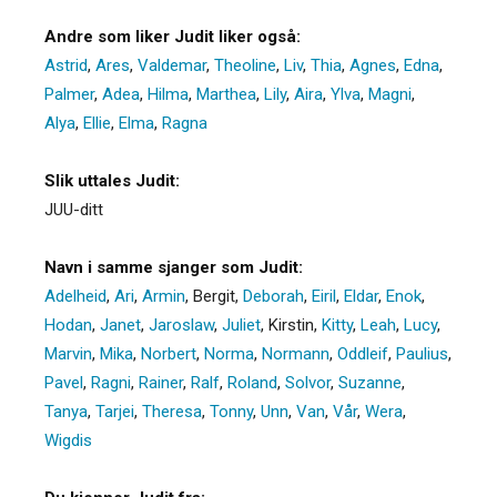
Andre som liker Judit liker også:
Astrid
,
Ares
,
Valdemar
,
Theoline
,
Liv
,
Thia
,
Agnes
,
Edna
,
Palmer
,
Adea
,
Hilma
,
Marthea
,
Lily
,
Aira
,
Ylva
,
Magni
,
Alya
,
Ellie
,
Elma
,
Ragna
Slik uttales Judit:
JUU-ditt
Navn i samme sjanger som Judit:
Adelheid
,
Ari
,
Armin
,
Bergit
,
Deborah
,
Eiril
,
Eldar
,
Enok
,
Hodan
,
Janet
,
Jaroslaw
,
Juliet
,
Kirstin
,
Kitty
,
Leah
,
Lucy
,
Marvin
,
Mika
,
Norbert
,
Norma
,
Normann
,
Oddleif
,
Paulius
,
Pavel
,
Ragni
,
Rainer
,
Ralf
,
Roland
,
Solvor
,
Suzanne
,
Tanya
,
Tarjei
,
Theresa
,
Tonny
,
Unn
,
Van
,
Vår
,
Wera
,
Wigdis