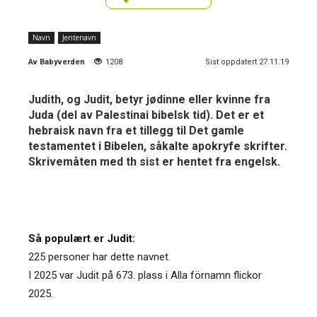
Navn
Jentenavn
Av
Babyverden
1208
Sist oppdatert 27.11.19
Judith, og Judit, betyr jødinne eller kvinne fra
Juda (del av Palestinai bibelsk tid). Det er et
hebraisk navn fra et tillegg til Det gamle
testamentet i Bibelen, såkalte apokryfe skrifter.
Skrivemåten med th sist er hentet fra engelsk.
Så populært er Judit:
225 personer har dette navnet.
I 2025 var Judit på 673. plass i Alla förnamn flickor
2025.