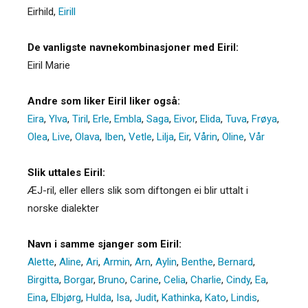
Eirhild
,
Eirill
De vanligste navnekombinasjoner med Eiril:
Eiril Marie
Andre som liker Eiril liker også:
Eira
,
Ylva
,
Tiril
,
Erle
,
Embla
,
Saga
,
Eivor
,
Elida
,
Tuva
,
Frøya
,
Olea
,
Live
,
Olava
,
Iben
,
Vetle
,
Lilja
,
Eir
,
Vårin
,
Oline
,
Vår
Slik uttales Eiril:
ÆJ-ril, eller ellers slik som diftongen ei blir uttalt i
norske dialekter
Navn i samme sjanger som Eiril:
Alette
,
Aline
,
Ari
,
Armin
,
Arn
,
Aylin
,
Benthe
,
Bernard
,
Birgitta
,
Borgar
,
Bruno
,
Carine
,
Celia
,
Charlie
,
Cindy
,
Ea
,
Eina
,
Elbjørg
,
Hulda
,
Isa
,
Judit
,
Kathinka
,
Kato
,
Lindis
,