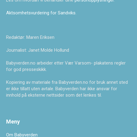
Les om hvordan vi behandler dine
personopplysninger
.
Aktsomhetsvurdering for Sandviks
.
Redaktør: Maren Eriksen
Journalist: Janet Molde Hollund
Babyverden.no arbeider etter Vær Varsom- plakatens regler
for god presseskikk.
Kopiering av materiale fra Babyverden.no for bruk annet sted
er ikke tillatt uten avtale. Babyverden har ikke ansvar for
innhold på eksterne nettsider som det lenkes til.
Meny
Om Babyverden