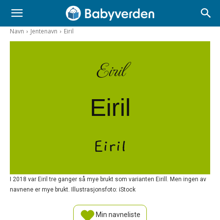
Navn
Jentenavn
Eiril
Eiril
Eiril
Eiril
I 2018 var Eiril tre ganger så mye brukt som varianten Eirill. Men ingen av
navnene er mye brukt. Illustrasjonsfoto: iStock
Min navneliste