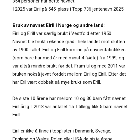
354 personer har dette navnet.
I 2025 var Eiril på 545. plass i Topp 736 jentenavn 2025.
Bruk av navnet Eiril i Norge og andre land:
Eiril og Eirill var særlig brukt i Vestfold etter 1950.
Navnet ble brukt i økende grad i hele landet mot slutten
av 1900-tallet. Eiril og Eirill kom inn på navnestatistikken
(som bare har med år med minst 4 fødte) fra 1999, og
var altså mindre brukt før det. Fram til og med 2011 var
bruken nokså jevnt fordelt mellom Eiril og Eirill. Etter det
har Eril vært dobbelt så mye brukt som Erill.
De siste 10 årene har mellom 10 og 30 barn fått navnet
Eiril årlig. I 2018 var antallet 15. I tillegg fikk 5 barn navnet
Eirill.
Eiril er ikke å finne i topplister i Danmark, Sverige,
England og Wales, Polen eller USA de siste årene.