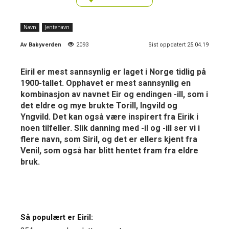
Navn
Jentenavn
Av
Babyverden
2093
Sist oppdatert 25.04.19
Eiril er mest sannsynlig er laget i Norge tidlig på
1900-tallet. Opphavet er mest sannsynlig en
kombinasjon av navnet Eir og endingen -ill, som i
det eldre og mye brukte Torill, Ingvild og
Yngvild. Det kan også være inspirert fra Eirik i
noen tilfeller. Slik danning med -il og -ill ser vi i
flere navn, som Siril, og det er ellers kjent fra
Venil, som også har blitt hentet fram fra eldre
bruk.
Så populært er Eiril: