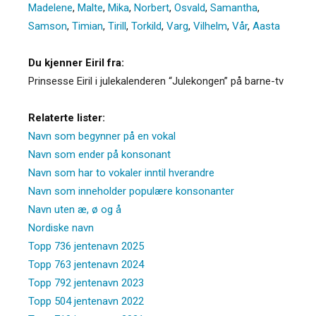
Madelene
,
Malte
,
Mika
,
Norbert
,
Osvald
,
Samantha
,
Samson
,
Timian
,
Tirill
,
Torkild
,
Varg
,
Vilhelm
,
Vår
,
Aasta
Du kjenner Eiril fra:
Prinsesse Eiril i julekalenderen “Julekongen” på barne-tv
Relaterte lister:
Navn som begynner på en vokal
Navn som ender på konsonant
Navn som har to vokaler inntil hverandre
Navn som inneholder populære konsonanter
Navn uten æ, ø og å
Nordiske navn
Topp 736 jentenavn 2025
Topp 763 jentenavn 2024
Topp 792 jentenavn 2023
Topp 504 jentenavn 2022