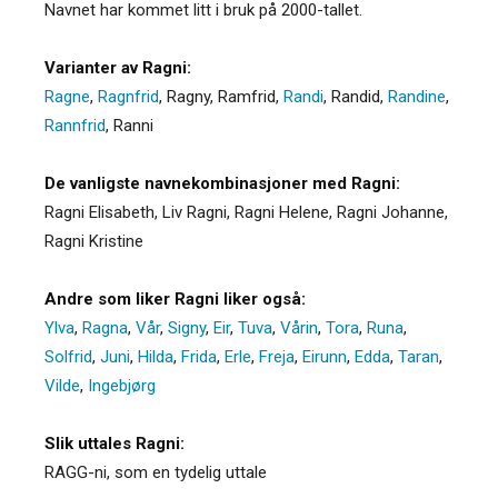
Navnet har kommet litt i bruk på 2000-tallet.
Varianter av Ragni:
Ragne
,
Ragnfrid
,
Ragny
,
Ramfrid
,
Randi
,
Randid
,
Randine
,
Rannfrid
,
Ranni
De vanligste navnekombinasjoner med Ragni:
Ragni Elisabeth, Liv Ragni, Ragni Helene, Ragni Johanne,
Ragni Kristine
Andre som liker Ragni liker også:
Ylva
,
Ragna
,
Vår
,
Signy
,
Eir
,
Tuva
,
Vårin
,
Tora
,
Runa
,
Solfrid
,
Juni
,
Hilda
,
Frida
,
Erle
,
Freja
,
Eirunn
,
Edda
,
Taran
,
Vilde
,
Ingebjørg
Slik uttales Ragni:
RAGG-ni, som en tydelig uttale