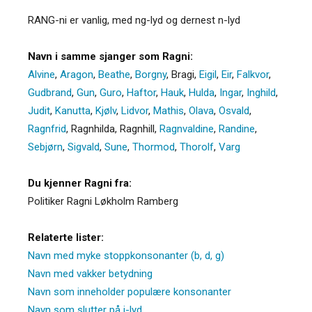
RANG-ni er vanlig, med ng-lyd og dernest n-lyd
Navn i samme sjanger som Ragni:
Alvine
,
Aragon
,
Beathe
,
Borgny
,
Bragi
,
Eigil
,
Eir
,
Falkvor
,
Gudbrand
,
Gun
,
Guro
,
Haftor
,
Hauk
,
Hulda
,
Ingar
,
Inghild
,
Judit
,
Kanutta
,
Kjølv
,
Lidvor
,
Mathis
,
Olava
,
Osvald
,
Ragnfrid
,
Ragnhilda
,
Ragnhill
,
Ragnvaldine
,
Randine
,
Sebjørn
,
Sigvald
,
Sune
,
Thormod
,
Thorolf
,
Varg
Du kjenner Ragni fra:
Politiker Ragni Løkholm Ramberg
Relaterte lister:
Navn med myke stoppkonsonanter (b, d, g)
Navn med vakker betydning
Navn som inneholder populære konsonanter
Navn som slutter på i-lyd