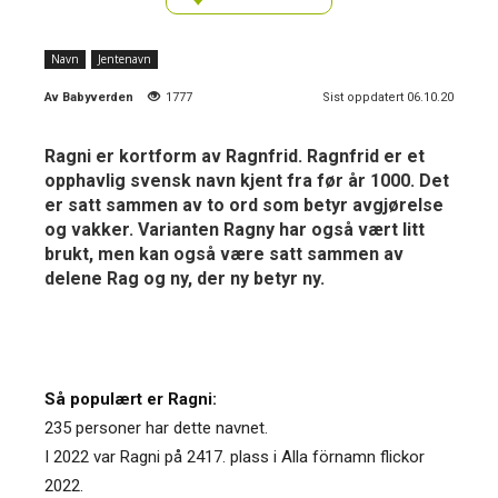
Navn
Jentenavn
Av
Babyverden
1777
Sist oppdatert 06.10.20
Ragni er kortform av Ragnfrid. Ragnfrid er et
opphavlig svensk navn kjent fra før år 1000. Det
er satt sammen av to ord som betyr avgjørelse
og vakker. Varianten Ragny har også vært litt
brukt, men kan også være satt sammen av
delene Rag og ny, der ny betyr ny.
Så populært er Ragni:
235 personer har dette navnet.
I 2022 var Ragni på 2417. plass i Alla förnamn flickor
2022.