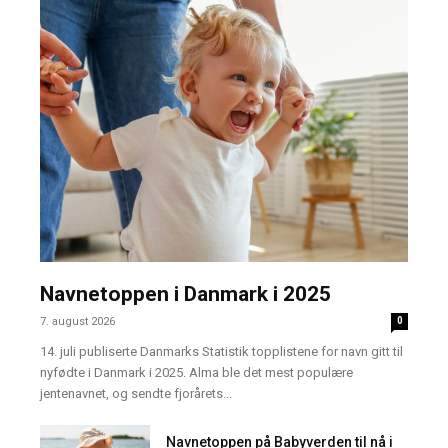
Navnetoppen i Danmark i 2025
7. august 2026
0
14. juli publiserte Danmarks Statistik topplistene for navn gitt til
nyfødte i Danmark i 2025. Alma ble det mest populære
jentenavnet, og sendte fjorårets...
Navnetoppen på Babyverden til nå i