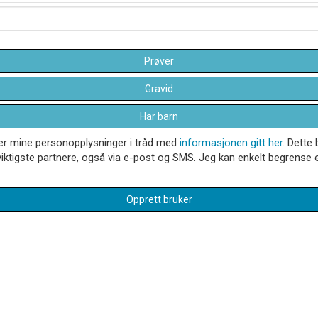
Prøver
Gravid
Har barn
dler mine personopplysninger i tråd med
informasjonen gitt her
. Dette 
iktigste partnere, også via e-post og SMS. Jeg kan enkelt begrense el
Opprett bruker