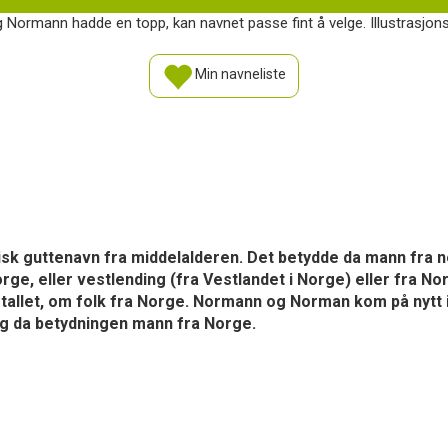
 Normann hadde en topp, kan navnet passe fint å velge. Illustrasjons
Min navneliste
sk guttenavn fra middelalderen. Det betydde da mann fra n
e, eller vestlending (fra Vestlandet i Norge) eller fra No
allet, om folk fra Norge. Normann og Norman kom på nytt i
 og da betydningen mann fra Norge.