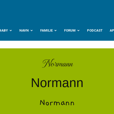
abyverden.no
BABY
NAVN
FAMILIE
FORUM
PODCAST
A
Normann
Normann
Normann