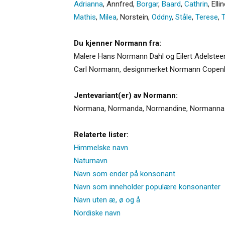
Adrianna
,
Annfred
,
Borgar
,
Baard
,
Cathrin
,
Elli
Mathis
,
Milea
,
Norstein
,
Oddny
,
Ståle
,
Terese
,
Du kjenner Normann fra:
Malere Hans Normann Dahl og Eilert Adelstee
Carl Normann, designmerket Normann Cope
Jentevariant(er) av Normann:
Normana
,
Normanda
,
Normandine
,
Normanna
Relaterte lister:
Himmelske navn
Naturnavn
Navn som ender på konsonant
Navn som inneholder populære konsonanter
Navn uten æ, ø og å
Nordiske navn