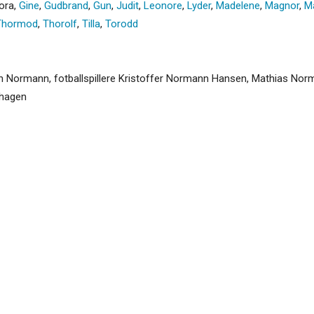
nora
,
Gine
,
Gudbrand
,
Gun
,
Judit
,
Leonore
,
Lyder
,
Madelene
,
Magnor
,
M
Thormod
,
Thorolf
,
Tilla
,
Torodd
n Normann, fotballspillere Kristoffer Normann Hansen, Mathias No
nhagen