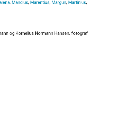
alena
,
Mandius
,
Marentius
,
Margun
,
Martinius
,
rmann og Kornelius Normann Hansen, fotograf