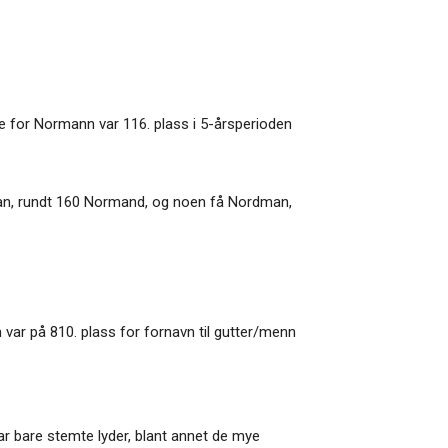
e for Normann var 116. plass i 5-årsperioden
orman, rundt 160 Normand, og noen få Nordman,
ar på 810. plass for fornavn til gutter/menn
har bare stemte lyder, blant annet de mye