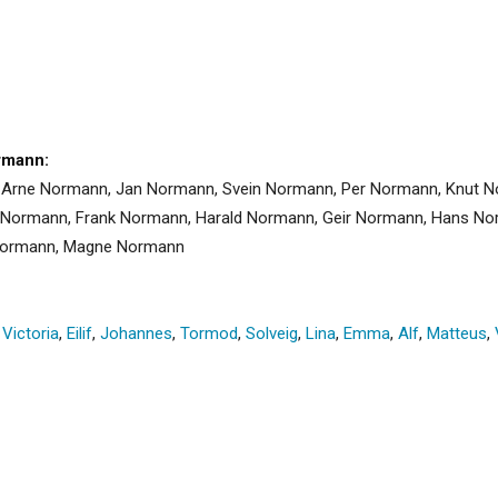
rmann:
 Arne Normann, Jan Normann, Svein Normann, Per Normann, Knut N
e Normann, Frank Normann, Harald Normann, Geir Normann, Hans No
 Normann, Magne Normann
,
Victoria
,
Eilif
,
Johannes
,
Tormod
,
Solveig
,
Lina
,
Emma
,
Alf
,
Matteus
,