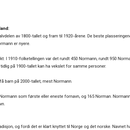
land:
vdelen av 1800-tallet og fram til 1920-årene. De beste plasseringen
rmann er nyere.
e brukt. I 1910-folketellingen var det rundt 450 Normann, rundt 950 N
idlig på 1900-tallet kan ha vekslet for samme personer.
å barn på 2000-tallet, mest Normann.
Normann som første eller eneste fornavn, og 165 Norman. Normann v
vn.
disjon, og fordi det er klart knyttet til Norge og det norske. Navnet 