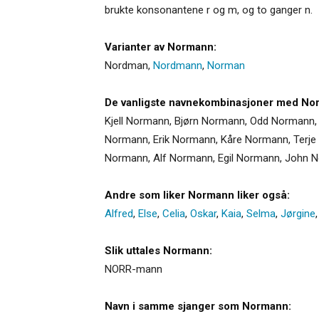
brukte konsonantene r og m, og to ganger n.
Varianter av Normann:
Nordman
,
Nordmann
,
Norman
De vanligste navnekombinasjoner med No
Kjell Normann, Bjørn Normann, Odd Normann,
Normann, Erik Normann, Kåre Normann, Terj
Normann, Alf Normann, Egil Normann, John
Andre som liker Normann liker også:
Alfred
,
Else
,
Celia
,
Oskar
,
Kaia
,
Selma
,
Jørgine
Slik uttales Normann:
NORR-mann
Navn i samme sjanger som Normann: