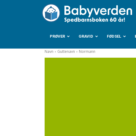
B
PRØVER
GRAVID
FØDSEL
Navn
Guttenavn
Normann