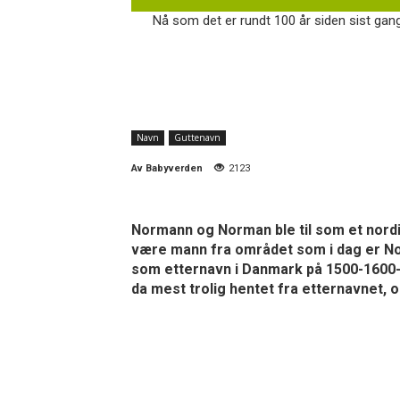
Nå som det er rundt 100 år siden sist gang
Navn
Guttenavn
Av
Babyverden
2123
Normann og Norman ble til som et nordi
være mann fra området som i dag er Norg
som etternavn i Danmark på 1500-1600-t
da mest trolig hentet fra etternavnet,