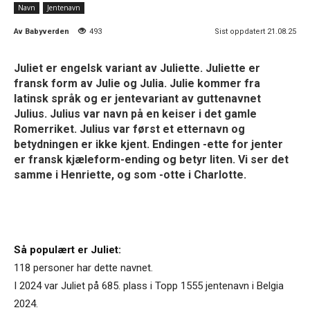
Navn
Jentenavn
Av
Babyverden
493
Sist oppdatert 21.08.25
Juliet er engelsk variant av Juliette. Juliette er
fransk form av Julie og Julia. Julie kommer fra
latinsk språk og er jentevariant av guttenavnet
Julius. Julius var navn på en keiser i det gamle
Romerriket. Julius var først et etternavn og
betydningen er ikke kjent. Endingen -ette for jenter
er fransk kjæleform-ending og betyr liten. Vi ser det
samme i Henriette, og som -otte i Charlotte.
Så populært er Juliet:
118 personer har dette navnet.
I 2024 var Juliet på 685. plass i Topp 1555 jentenavn i Belgia
2024.