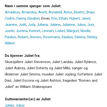
Navn i samme sjanger som Juliet:
Amadeus
,
Amandus
,
Anett
,
Annabell
,
Astor
,
Beatriz
,
Brian
,
Cedric
,
Danny
,
Elisabet
,
Enver
,
Erin
,
Ethan
,
Hubert
,
Janet
,
Jeanine
,
Judit
,
Judy
,
Juliana
,
Juliane
,
Julianne
,
Julius
,
Juni
,
Justin
,
Justina
,
Kennet
,
Lennart
,
Lisbet
,
Margret
,
Noelle
,
Paulius
,
Robert
,
Romeo
,
Rosemarie
,
Saulius
,
Selena
,
Shirley
,
Willem
Du kjenner Juliet fra:
Skuespillere Juliet Stevenson, Juliet Landau, Juliet Rylance,
Juliet Aubrey, Juliet Doherty og Juliet Mills, sanger og
låtskriver Juliet Simms, musiker Juliet Jopling, forfattere Juliet
Diaz, Juliet Escoria og Juliet Ashton, tragedien “Romeo and
Juliet” av William Shakespeare
Guttevarianter(er) av Juliet:
Julian
,
Julius