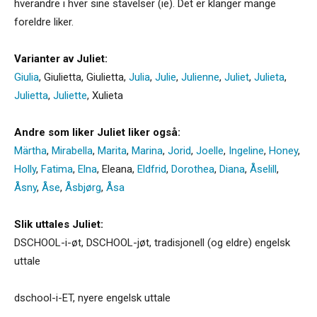
hverandre i hver sine stavelser (ie). Det er klanger mange
foreldre liker.
Varianter av Juliet:
Giulia
,
Giulietta
,
Giulietta
,
Julia
,
Julie
,
Julienne
,
Juliet
,
Julieta
,
Julietta
,
Juliette
,
Xulieta
Andre som liker Juliet liker også:
Märtha
,
Mirabella
,
Marita
,
Marina
,
Jorid
,
Joelle
,
Ingeline
,
Honey
,
Holly
,
Fatima
,
Elna
,
Eleana
,
Eldfrid
,
Dorothea
,
Diana
,
Åselill
,
Åsny
,
Åse
,
Åsbjørg
,
Åsa
Slik uttales Juliet:
DSCHOOL-i-øt, DSCHOOL-jøt, tradisjonell (og eldre) engelsk
uttale
dschool-i-ET, nyere engelsk uttale