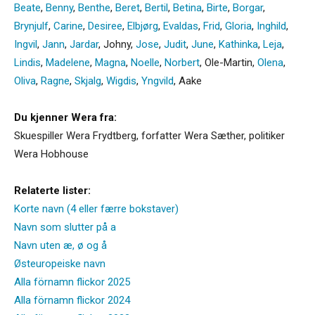
Beate
,
Benny
,
Benthe
,
Beret
,
Bertil
,
Betina
,
Birte
,
Borgar
,
Brynjulf
,
Carine
,
Desiree
,
Elbjørg
,
Evaldas
,
Frid
,
Gloria
,
Inghild
,
Ingvil
,
Jann
,
Jardar
,
Johny
,
Jose
,
Judit
,
June
,
Kathinka
,
Leja
,
Lindis
,
Madelene
,
Magna
,
Noelle
,
Norbert
,
Ole-Martin
,
Olena
,
Oliva
,
Ragne
,
Skjalg
,
Wigdis
,
Yngvild
,
Aake
Du kjenner Wera fra:
Skuespiller Wera Frydtberg, forfatter Wera Sæther, politiker
Wera Hobhouse
Relaterte lister:
Korte navn (4 eller færre bokstaver)
Navn som slutter på a
Navn uten æ, ø og å
Østeuropeiske navn
Alla förnamn flickor 2025
Alla förnamn flickor 2024