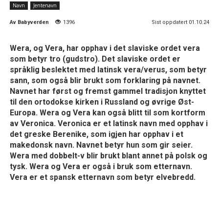
Navn
Jentenavn
Av
Babyverden
1396
Sist oppdatert 01.10.24
Wera, og Vera, har opphav i det slaviske ordet vera
som betyr tro (gudstro). Det slaviske ordet er
språklig beslektet med latinsk vera/verus, som betyr
sann, som også blir brukt som forklaring på navnet.
Navnet har først og fremst gammel tradisjon knyttet
til den ortodokse kirken i Russland og øvrige Øst-
Europa. Wera og Vera kan også blitt til som kortform
av Veronica. Veronica er et latinsk navn med opphav i
det greske Berenike, som igjen har opphav i et
makedonsk navn. Navnet betyr hun som gir seier.
Wera med dobbelt-v blir brukt blant annet på polsk og
tysk. Wera og Vera er også i bruk som etternavn.
Vera er et spansk etternavn som betyr elvebredd.