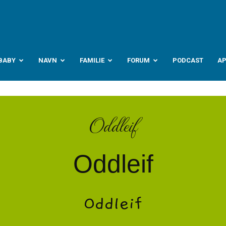
abyverden.no
BABY
NAVN
FAMILIE
FORUM
PODCAST
A
Oddleif
Oddleif
Oddleif