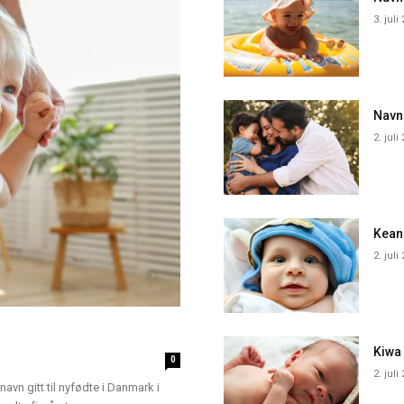
3. juli
Navn
2. juli
Kean
2. juli
Kiwa
0
2. juli
navn gitt til nyfødte i Danmark i