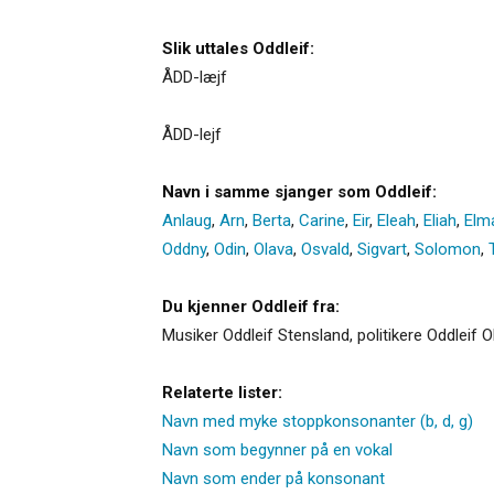
Slik uttales Oddleif:
ÅDD-læjf
ÅDD-lejf
Navn i samme sjanger som Oddleif:
Anlaug
,
Arn
,
Berta
,
Carine
,
Eir
,
Eleah
,
Eliah
,
Elm
Oddny
,
Odin
,
Olava
,
Osvald
,
Sigvart
,
Solomon
,
Du kjenner Oddleif fra:
Musiker Oddleif Stensland, politikere Oddleif
Relaterte lister:
Navn med myke stoppkonsonanter (b, d, g)
Navn som begynner på en vokal
Navn som ender på konsonant