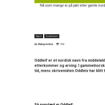
Nå som mange er på jakt etter gamle nordis
Navn
Guttenavn
Av
Babyverden
756
Oddleif er et nordisk navn fra middelal
etterkommer og arving. I gammelnorsk og 
tid, mens skrivemåten Oddleiv har blitt t
Så populært er Oddleif: