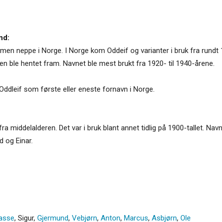
nd:
en, men neppe i Norge. I Norge kom Oddeif og varianter i bruk fra rundt
ren ble hentet fram. Navnet ble mest brukt fra 1920- til 1940-årene.
ddleif som første eller eneste fornavn i Norge.
fra middelalderen. Det var i bruk blant annet tidlig på 1900-tallet. Na
d og Einar.
asse
,
Sigur
,
Gjermund
,
Vebjørn
,
Anton
,
Marcus
,
Asbjørn
,
Ole