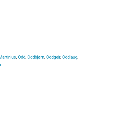
Martinius
,
Odd
,
Oddbjørn
,
Oddgeir
,
Oddlaug
,
n