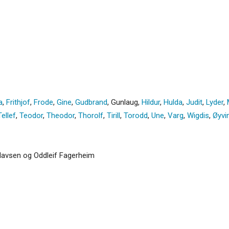
a
,
Frithjof
,
Frode
,
Gine
,
Gudbrand
,
Gunlaug
,
Hildur
,
Hulda
,
Judit
,
Lyder
,
Tellef
,
Teodor
,
Theodor
,
Thorolf
,
Tirill
,
Torodd
,
Une
,
Varg
,
Wigdis
,
Øyvi
 Olavsen og Oddleif Fagerheim