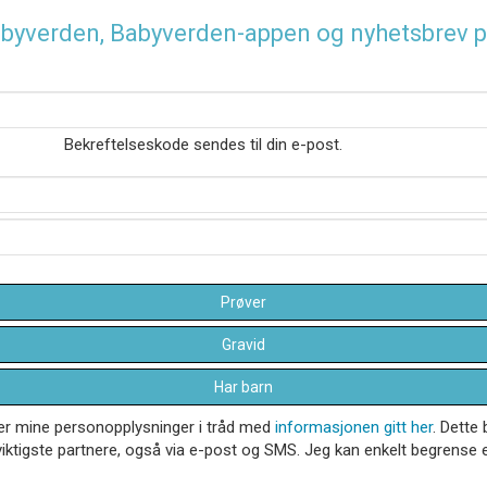
 Babyverden, Babyverden-appen og nyhetsbrev p
Bekreftelseskode sendes til din e-post.
Prøver
Gravid
Har barn
dler mine personopplysninger i tråd med
informasjonen gitt her
. Dette 
iktigste partnere, også via e-post og SMS. Jeg kan enkelt begrense el