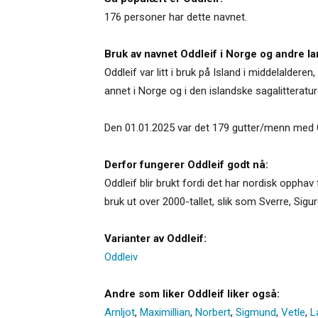
176 personer har dette navnet.
Bruk av navnet Oddleif i Norge og andre la
Oddleif var litt i bruk på Island i middelalder
annet i Norge og i den islandske sagalitteratu
Den 01.01.2025 var det 179 gutter/menn med O
Derfor fungerer Oddleif godt nå:
Oddleif blir brukt fordi det har nordisk opphav 
bruk ut over 2000-tallet, slik som Sverre, Sigur
Varianter av Oddleif:
Oddleiv
Andre som liker Oddleif liker også:
Arnljot
,
Maximillian
,
Norbert
,
Sigmund
,
Vetle
,
L