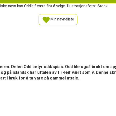
ke navn kan Oddleif være fint å velge. Illustrasjonsfoto: iStock
Min navneliste
deren. Delen Odd betyr odd/spiss. Odd ble også brukt om spyd
på islandsk har uttalen av f i -leif vært som v. Denne skri
att i bruk for å ta vare på gammel uttale.