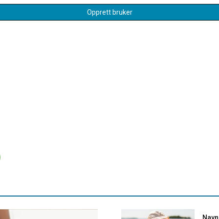
Opprett bruker
Navne