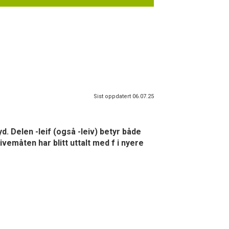
Sist oppdatert 06.07.25
. Delen -leif (også -leiv) betyr både
vemåten har blitt uttalt med f i nyere