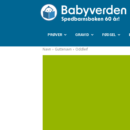
B
PRØVER
GRAVID
FØDSEL
Navn
Guttenavn
Oddleif