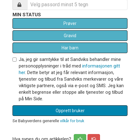
MIN STATUS
Prøver
Gravid
Har barn
Ja, jeg gir samtykke til at Sandviks behandler mine
personopplysninger i tråd med
informasjonen gitt
her
. Dette betyr at jeg får relevant informasjon,
tjenester og tilbud fra Sandviks merkevarer og våre
viktigste partnere, også via e-post og SMS. Jeg kan
enkelt begrense eller stoppe alle tjenester og tilbud
på Min Side.
Opprett bruker
Se Babyverdens generelle
vilkår for bruk
Hva synes du om artikkelen?