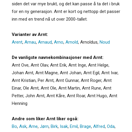
siden det var mye brukt, og det kan passe å ta det i bruk
for en ny generasjon. Arnt er kort og nettopp det passer
inn med en trend nå ut over 2000-tallet.
Varianter av Arnt:
Arent
,
Arnau
,
Arnaud
,
Arno
,
Arnold
,
Arnoldus
,
Noud
De vanligste navnekombinasjoner med Arnt:
Arnt Ove, Arnt Olav, Arnt Erik, Arnt Inge, Arnt Helge,
Johan Arnt, Arnt Magne, Arnt Johan, Arnt Egil, Arnt Ivar,
Arnt Kristian, Per Arnt, Arnt Gunnar, Arnt Roger, Arnt
Einar, Ole Arnt, Arnt Ole, Arnt Martin, Arnt Rune, Arnt
Petter, John Arnt, Arnt Kåre, Arnt Roar, Arnt Hugo, Arnt
Henning
Andre som liker Arnt liker også:
Bo
,
Ask
,
Arne
,
Jørn
,
Birk
,
Isak
,
Emil
,
Brage
,
Alfred
,
Oda
,