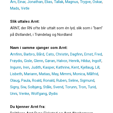
Arn
,
Einar
,
Jonathan
,
Elias
,
Tallak
,
Magnus
,
Trygve
,
Oskar
,
Mads
,
Vetle
Slik uttales Arnt:
ARNT, der RN ofte blir uttalt som én lyd, slik som i “barn”
på Østlandet, i Trøndelag og Nordland
Navn i samme sjanger som Arnt:
Arnfinn
,
Barbro
,
Bård
,
Cato
,
Christin
,
Dagfinn
,
Ernst
,
Fred
,
Frøydis
,
Gisle
,
Glenn
,
Gøran
,
Halvor
,
Henrik
,
Hildur
,
Ingolf
,
Ingunn
,
Iren
,
Judith
,
Kasper
,
Kathrine
,
Kent
,
Kjellaug
,
Lill
,
Lisbeth
,
Mariann
,
Matias
,
May
,
Mimmi
,
Monica
,
Målfrid
,
Olaug
,
Paula
,
Roald
,
Ronald
,
Ruben
,
Seline
,
Sigmund
,
Signy
,
Siw
,
Solbjørg
,
Ståle
,
Svend
,
Torunn
,
Tron
,
Turid
,
Unni
,
Venke
,
Wolfgang
,
Øydis
Du kjenner Arnt fra: