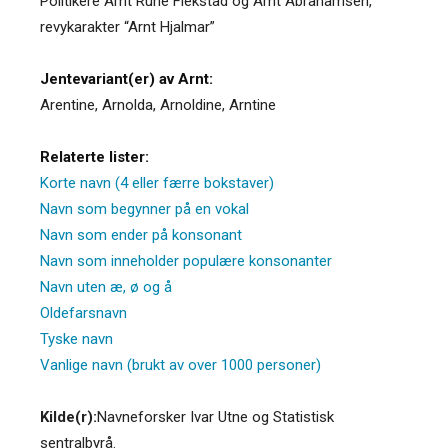
Politikere Arnt Rune Flekstad og Arnt Abrahamsen,
revykarakter “Arnt Hjalmar”
Jentevariant(er) av Arnt:
Arentine
,
Arnolda
,
Arnoldine
,
Arntine
Relaterte lister:
Korte navn (4 eller færre bokstaver)
Navn som begynner på en vokal
Navn som ender på konsonant
Navn som inneholder populære konsonanter
Navn uten æ, ø og å
Oldefarsnavn
Tyske navn
Vanlige navn (brukt av over 1000 personer)
Kilde(r):
Navneforsker Ivar Utne og Statistisk
sentralbyrå.