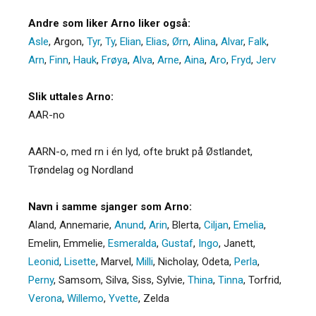
Andre som liker Arno liker også:
Asle
,
Argon
,
Tyr
,
Ty
,
Elian
,
Elias
,
Ørn
,
Alina
,
Alvar
,
Falk
,
Arn
,
Finn
,
Hauk
,
Frøya
,
Alva
,
Arne
,
Aina
,
Aro
,
Fryd
,
Jerv
Slik uttales Arno:
AAR-no
AARN-o, med rn i én lyd, ofte brukt på Østlandet,
Trøndelag og Nordland
Navn i samme sjanger som Arno:
Aland
,
Annemarie
,
Anund
,
Arin
,
Blerta
,
Ciljan
,
Emelia
,
Emelin
,
Emmelie
,
Esmeralda
,
Gustaf
,
Ingo
,
Janett
,
Leonid
,
Lisette
,
Marvel
,
Milli
,
Nicholay
,
Odeta
,
Perla
,
Perny
,
Samsom
,
Silva
,
Siss
,
Sylvie
,
Thina
,
Tinna
,
Torfrid
,
Verona
,
Willemo
,
Yvette
,
Zelda