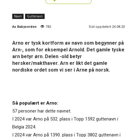
Navn
Guttenavn
Av
Babyverden
782
Sist oppdatert 24.08.20
Arno er tysk kortform av navn som begynner på
Arn-, som for eksempel Arnold. Det gamle tyske
arn betyr ørn. Delen -old betyr
hersker/makthaver. Arn er likt det gamle
nordiske ordet som vi ser i Arne på norsk.
Så populært er Arno:
57 personer har dette navnet.
I 2024 var Arno på 532. plass i Topp 1592 guttenavn i
Belgia 2024.
I 2024 var Arno på 1390. plass i Topp 3802 guttenavn i