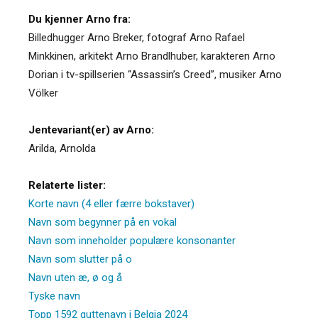
Du kjenner Arno fra:
Billedhugger Arno Breker, fotograf Arno Rafael
Minkkinen, arkitekt Arno Brandlhuber, karakteren Arno
Dorian i tv-spillserien “Assassin’s Creed”, musiker Arno
Völker
Jentevariant(er) av Arno:
Arilda
,
Arnolda
Relaterte lister:
Korte navn (4 eller færre bokstaver)
Navn som begynner på en vokal
Navn som inneholder populære konsonanter
Navn som slutter på o
Navn uten æ, ø og å
Tyske navn
Topp 1592 guttenavn i Belgia 2024