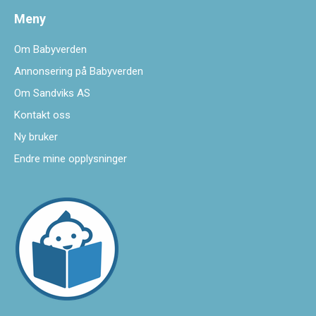
Meny
Om Babyverden
Annonsering på Babyverden
Om Sandviks AS
Kontakt oss
Ny bruker
Endre mine opplysninger