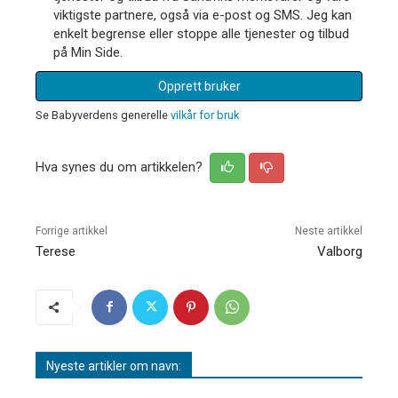
viktigste partnere, også via e-post og SMS. Jeg kan
enkelt begrense eller stoppe alle tjenester og tilbud
på Min Side.
Opprett bruker
Se Babyverdens generelle
vilkår for bruk
Hva synes du om artikkelen?
Forrige artikkel
Neste artikkel
Terese
Valborg
Nyeste artikler om navn: