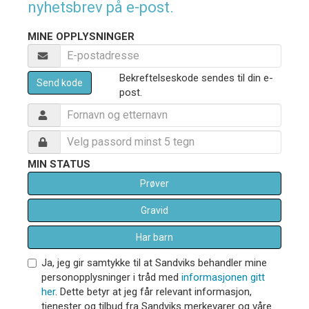
nyhetsbrev på e-post.
MINE OPPLYSNINGER
Bekreftelseskode sendes til din e-
Send kode
post.
MIN STATUS
Prøver
Gravid
Har barn
Ja, jeg gir samtykke til at Sandviks behandler mine
personopplysninger i tråd med
informasjonen gitt
her
. Dette betyr at jeg får relevant informasjon,
tjenester og tilbud fra Sandviks merkevarer og våre