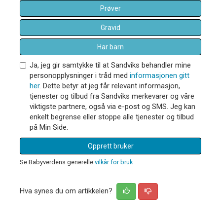
Prøver
Gravid
Har barn
Ja, jeg gir samtykke til at Sandviks behandler mine
personopplysninger i tråd med
informasjonen gitt
her
. Dette betyr at jeg får relevant informasjon,
tjenester og tilbud fra Sandviks merkevarer og våre
viktigste partnere, også via e-post og SMS. Jeg kan
enkelt begrense eller stoppe alle tjenester og tilbud
på Min Side.
Opprett bruker
Se Babyverdens generelle
vilkår for bruk
Hva synes du om artikkelen?