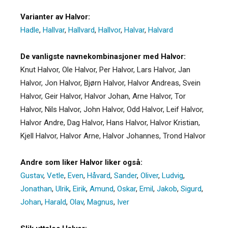
Varianter av Halvor:
Hadle
,
Hallvar
,
Hallvard
,
Hallvor
,
Halvar
,
Halvard
De vanligste navnekombinasjoner med Halvor:
Knut Halvor, Ole Halvor, Per Halvor, Lars Halvor, Jan
Halvor, Jon Halvor, Bjørn Halvor, Halvor Andreas, Svein
Halvor, Geir Halvor, Halvor Johan, Arne Halvor, Tor
Halvor, Nils Halvor, John Halvor, Odd Halvor, Leif Halvor,
Halvor Andre, Dag Halvor, Hans Halvor, Halvor Kristian,
Kjell Halvor, Halvor Arne, Halvor Johannes, Trond Halvor
Andre som liker Halvor liker også:
Gustav
,
Vetle
,
Even
,
Håvard
,
Sander
,
Oliver
,
Ludvig
,
Jonathan
,
Ulrik
,
Eirik
,
Amund
,
Oskar
,
Emil
,
Jakob
,
Sigurd
,
Johan
,
Harald
,
Olav
,
Magnus
,
Iver