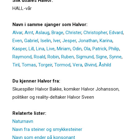
Slik uttales Halvor:
HALL-vår
Navn i samme sjanger som Halvor:
Alvar
,
Arnt
,
Aslaug
,
Brage
,
Christer
,
Christopher
,
Edvard
,
Even
,
Gabriel
,
Iselin
,
Iver
,
Jesper
,
Jonathan
,
Karina
,
Kasper
,
Lill
,
Lina
,
Live
,
Miriam
,
Odin
,
Ola
,
Patrick
,
Philip
,
Raymond
,
Roald
,
Robin
,
Ruben
,
Sigmund
,
Signe
,
Synne
,
Tiril
,
Tomas
,
Torgeir
,
Tormod
,
Vera
,
Øivind
,
Åshild
Du kjenner Halvor fra:
Skuespiller Halvor Bakke, komiker Halvor Johansson,
politiker og reality-deltaker Halvor Sveen
Relaterte lister:
Naturnavn
Navn fra steiner og smykkesteiner
Navn som ender på konsonant